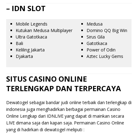
– IDN SLOT
Mobile Legends
Medusa
Kutukan Medusa Multiplayer
Domino QQ Big Win
Ultra Gatotkaca
Sirus Gila
Bali
Gatotkaca
Keliling Jakarta
Power of Odin
Djakarta
Aztec Lucky Gems
SITUS CASINO ONLINE
TERLENGKAP DAN TERPERCAYA
Dewatogel sebagai bandar judi online terbaik dan terlengkap di
indonesia juga menghadirkan berbagai permainan Casino
Online Lengkap dari IDNLIVE yang dapat di mainkan secara
LIVE dimana saja dan kapan saja. Permainan Casino Online
yang di hadirkan di dewatogel meliputi :