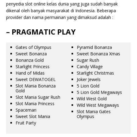
penyedia slot online kelas dunia yang juga sudah banyak
dikenal oleh banyak masyarakat di Indonesia. Beberapa
provider dan nama permainan yang dimaksud adalah :
– PRAGMATIC PLAY
Gates of Olympus
Pyramid Bonanza
Sweet Bonanza
Sweet Bonanza Xmas
Bonanza Gold
Sugar Rush
Starlight Princess
Candy Village
Hand of Midas
Starlight Christmas
Sweet DEWATOGEL
Joker Jewels
Slot Mania Bonanza
5 Lion Gold
Gold
5 Lion Gold Megaways
Slot Mania Sugar Rush
Wild West Gold
Slot Mania Princess
Wild West Megaways
Spaceman
Slot Mania Gates
Sweet Slot Mania
Olympus
Fruit Party