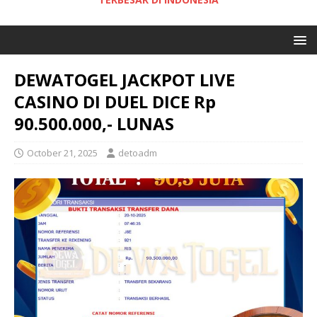
DEWATOGEL JACKPOT LIVE
CASINO DI DUEL DICE Rp
90.500.000,- LUNAS
October 21, 2025
detoadm