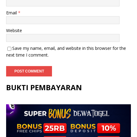
Email
*
Website
Save my name, email, and website in this browser for the
next time I comment.
BUKTI PEMBAYARAN