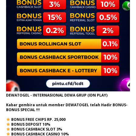
DEWATOGEL - INTERNASIONAL DEWA GRUP (IDN PLAY)
Kabar gembira untuk member DEWATOGEL telah Hadir
BONUS-
BONUS SPECIAL
!!!
BONUS FREE CHIPS RP. 25,000
BONUS DEPOSIT 10%
BONUS CASHBACK SLOT 3%
BONUS CASHBACK CASINO 10%