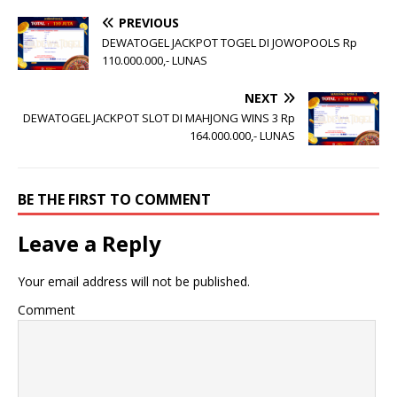
PREVIOUS
DEWATOGEL JACKPOT TOGEL DI JOWOPOOLS Rp
110.000.000,- LUNAS
NEXT
DEWATOGEL JACKPOT SLOT DI MAHJONG WINS 3 Rp
164.000.000,- LUNAS
BE THE FIRST TO COMMENT
Leave a Reply
Your email address will not be published.
Comment