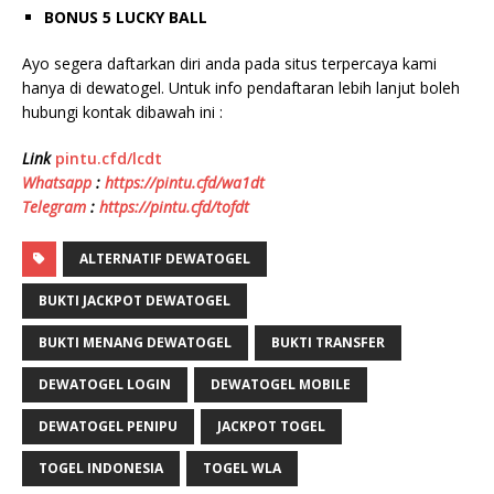
BONUS 5 LUCKY BALL
Ayo segera daftarkan diri anda pada situs terpercaya kami
hanya di dewatogel. Untuk info pendaftaran lebih lanjut boleh
hubungi kontak dibawah ini :
Link
pintu.cfd/lcdt
Whatsapp
:
https://pintu.cfd/wa1dt
Telegram
:
https://pintu.cfd/tofdt
ALTERNATIF DEWATOGEL
BUKTI JACKPOT DEWATOGEL
BUKTI MENANG DEWATOGEL
BUKTI TRANSFER
DEWATOGEL LOGIN
DEWATOGEL MOBILE
DEWATOGEL PENIPU
JACKPOT TOGEL
TOGEL INDONESIA
TOGEL WLA