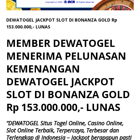
DEWATOGEL JACKPOT SLOT DI BONANZA GOLD Rp
153.000.000,- LUNAS
MEMBER DEWATOGEL
MENERIMA PELUNASAN
KEMENANGAN
DEWATOGEL JACKPOT
SLOT DI BONANZA GOLD
Rp 153.000.000,- LUNAS
“DEWATOGEL Situs Togel Online, Casino Online,
Slot Online Terbaik, Terpercaya, Terbesar dan
Terlengkap di Indonesia – Jackpot berapapun pasti