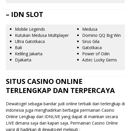
– IDN SLOT
Mobile Legends
Medusa
Kutukan Medusa Multiplayer
Domino QQ Big Win
Ultra Gatotkaca
Sirus Gila
Bali
Gatotkaca
Keliling Jakarta
Power of Odin
Djakarta
Aztec Lucky Gems
SITUS CASINO ONLINE
TERLENGKAP DAN TERPERCAYA
Dewatogel sebagai bandar judi online terbaik dan terlengkap di
indonesia juga menghadirkan berbagai permainan Casino
Online Lengkap dari IDNLIVE yang dapat di mainkan secara
LIVE dimana saja dan kapan saja. Permainan Casino Online
yang di hadirkan di dewatogel meliputi :