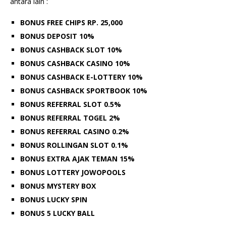
antara lain :
BONUS FREE CHIPS RP. 25,000
BONUS DEPOSIT 10%
BONUS CASHBACK SLOT 10%
BONUS CASHBACK CASINO 10%
BONUS CASHBACK E-LOTTERY 10%
BONUS CASHBACK SPORTBOOK 10%
BONUS REFERRAL SLOT 0.5%
BONUS REFERRAL TOGEL 2%
BONUS REFERRAL CASINO 0.2%
BONUS ROLLINGAN SLOT 0.1%
BONUS EXTRA AJAK TEMAN 15%
BONUS LOTTERY JOWOPOOLS
BONUS MYSTERY BOX
BONUS LUCKY SPIN
BONUS 5 LUCKY BALL