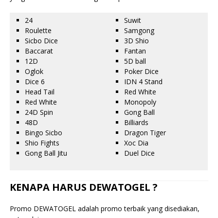
24
Suwit
Roulette
Samgong
Sicbo Dice
3D Shio
Baccarat
Fantan
12D
5D ball
Oglok
Poker Dice
Dice 6
IDN 4 Stand
Head Tail
Red White
Red White
Monopoly
24D Spin
Gong Ball
48D
Billiards
Bingo Sicbo
Dragon Tiger
Shio Fights
Xoc Dia
Gong Ball Jitu
Duel Dice
KENAPA HARUS DEWATOGEL ?
Promo DEWATOGEL adalah promo terbaik yang disediakan,