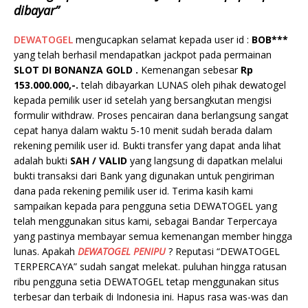
dibayar”
DEWATOGEL
mengucapkan selamat kepada user id :
BOB***
yang telah berhasil mendapatkan jackpot pada permainan
SLOT DI BONANZA GOLD .
Kemenangan sebesar
Rp
153.000.000,-.
telah dibayarkan LUNAS oleh pihak dewatogel
kepada pemilik user id setelah yang bersangkutan mengisi
formulir withdraw. Proses pencairan dana berlangsung sangat
cepat hanya dalam waktu 5-10 menit sudah berada dalam
rekening pemilik user id. Bukti transfer yang dapat anda lihat
adalah bukti
SAH / VALID
yang langsung di dapatkan melalui
bukti transaksi dari Bank yang digunakan untuk pengiriman
dana pada rekening pemilik user id. Terima kasih kami
sampaikan kepada para pengguna setia DEWATOGEL yang
telah menggunakan situs kami, sebagai Bandar Terpercaya
yang pastinya membayar semua kemenangan member hingga
lunas. Apakah
DEWATOGEL PENIPU
? Reputasi “DEWATOGEL
TERPERCAYA” sudah sangat melekat. puluhan hingga ratusan
ribu pengguna setia DEWATOGEL tetap menggunakan situs
terbesar dan terbaik di Indonesia ini. Hapus rasa was-was dan