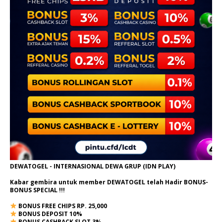
DEWATOGEL - INTERNASIONAL DEWA GRUP (IDN PLAY)
Kabar gembira untuk member DEWATOGEL telah Hadir
BONUS-
BONUS SPECIAL
!!!
BONUS FREE CHIPS RP. 25,000
BONUS DEPOSIT 10%
BONUS CASHBACK SLOT 3%