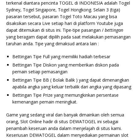
terkenal diantara pencinta TOGEL di INDONESIA adalah Togel
Sydney, Togel Singapore, Togel Hongkong. Selain 3 (tiga)
pasaran tersebut, pasaran Togel Toto Macau yang bisa
disaksikan secara Live setiap hari di platform Youtube juga
dapat ditemukan di situs ini. Tipe-tipe pasangan /
bettingan
yang beragam dapat dipilih pada saat melakukan pemasangan
taruhan anda. Tipe yang dimaksud antara lain :
Bettingan Tipe Full yang memiliki hadiah terbesar
Bettingan Tipe Diskon yang memberikan diskon pada
pemain setiap pemasangan
Bettingan Tipe BB ( Bolak Balik ) yang dapat dimenangkan
apabila angka yang keluar terbalik dari angka yang dipasang
Bettingan Tipe Prize yang memungkinkan persentase
kemenangan pemain meningkat.
Game yang sedang viral dan banyak dimainkan oleh semua
orang, Slot Online hadir di situs DEWATOGEL ini sebagai
penambah keseruan anda dalam menjelajah di situs kami.
Keseriusan DEWATOGEL dalam menyediakan permainan slot