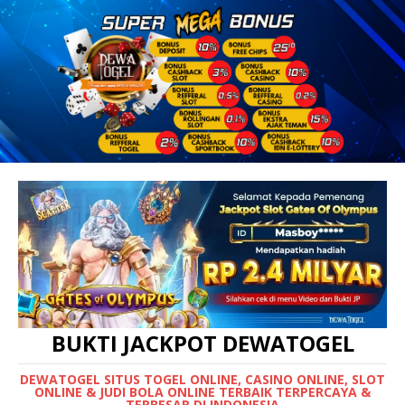
BUKTI JACKPOT DEWATOGEL
DEWATOGEL SITUS TOGEL ONLINE, CASINO ONLINE, SLOT
ONLINE & JUDI BOLA ONLINE TERBAIK TERPERCAYA &
TERBESAR DI INDONESIA