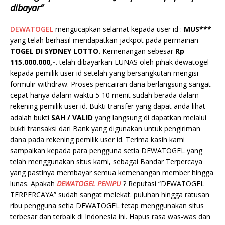
dibayar”
DEWATOGEL
mengucapkan selamat kepada user id :
MUS***
yang telah berhasil mendapatkan jackpot pada permainan
TOGEL DI SYDNEY LOTTO.
Kemenangan sebesar
Rp
115.000.000,-.
telah dibayarkan LUNAS oleh pihak dewatogel
kepada pemilik user id setelah yang bersangkutan mengisi
formulir withdraw. Proses pencairan dana berlangsung sangat
cepat hanya dalam waktu 5-10 menit sudah berada dalam
rekening pemilik user id. Bukti transfer yang dapat anda lihat
adalah bukti
SAH / VALID
yang langsung di dapatkan melalui
bukti transaksi dari Bank yang digunakan untuk pengiriman
dana pada rekening pemilik user id. Terima kasih kami
sampaikan kepada para pengguna setia DEWATOGEL yang
telah menggunakan situs kami, sebagai Bandar Terpercaya
yang pastinya membayar semua kemenangan member hingga
lunas. Apakah
DEWATOGEL PENIPU
? Reputasi “DEWATOGEL
TERPERCAYA” sudah sangat melekat. puluhan hingga ratusan
ribu pengguna setia DEWATOGEL tetap menggunakan situs
terbesar dan terbaik di Indonesia ini. Hapus rasa was-was dan