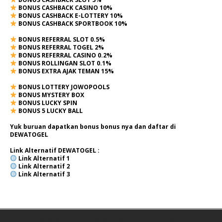
BONUS CASHBACK CASINO 10%
BONUS CASHBACK E-LOTTERY 10%
BONUS CASHBACK SPORTBOOK 10%
BONUS REFERRAL SLOT 0.5%
BONUS REFERRAL TOGEL 2%
BONUS REFERRAL CASINO 0.2%
BONUS ROLLINGAN SLOT 0.1%
BONUS EXTRA AJAK TEMAN 15%
BONUS LOTTERY JOWOPOOLS
BONUS MYSTERY BOX
BONUS LUCKY SPIN
BONUS 5 LUCKY BALL
Yuk buruan dapatkan bonus bonus nya dan daftar di
DEWATOGEL
Link Alternatif
DEWATOGEL
:
Link Alternatif 1
Link Alternatif 2
Link Alternatif 3
Copyright © 2026 | WordPress Theme by
MH Themes