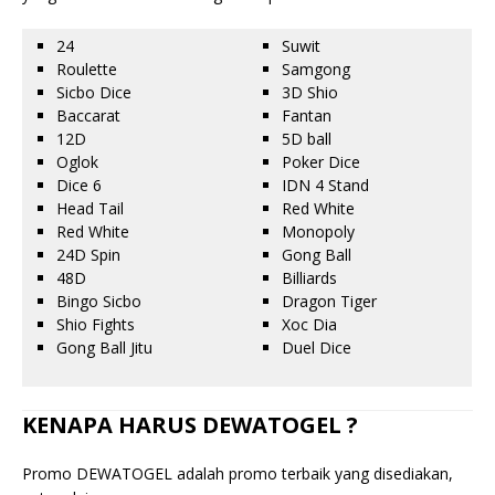
24
Suwit
Roulette
Samgong
Sicbo Dice
3D Shio
Baccarat
Fantan
12D
5D ball
Oglok
Poker Dice
Dice 6
IDN 4 Stand
Head Tail
Red White
Red White
Monopoly
24D Spin
Gong Ball
48D
Billiards
Bingo Sicbo
Dragon Tiger
Shio Fights
Xoc Dia
Gong Ball Jitu
Duel Dice
KENAPA HARUS DEWATOGEL ?
Promo DEWATOGEL adalah promo terbaik yang disediakan,