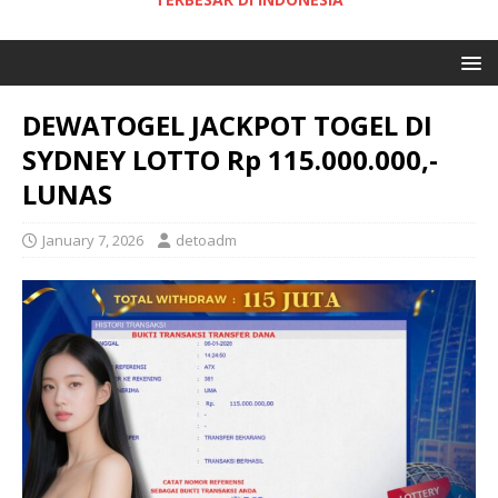
DEWATOGEL JACKPOT TOGEL DI
SYDNEY LOTTO Rp 115.000.000,-
LUNAS
January 7, 2026
detoadm