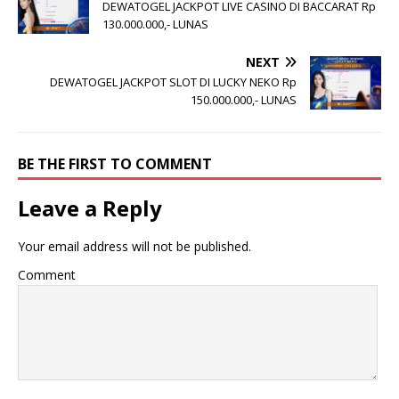
DEWATOGEL JACKPOT LIVE CASINO DI BACCARAT Rp
130.000.000,- LUNAS
NEXT
DEWATOGEL JACKPOT SLOT DI LUCKY NEKO Rp
150.000.000,- LUNAS
BE THE FIRST TO COMMENT
Leave a Reply
Your email address will not be published.
Comment