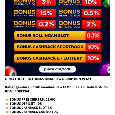
DEWATOGEL - INTERNASIONAL DEWA GRUP (IDN PLAY)
Kabar gembira untuk member DEWATOGEL telah Hadir
BONUS-
BONUS SPECIAL
!!!
BONUS FREE CHIPS RP. 25,000
BONUS DEPOSIT 10%
BONUS CASHBACK SLOT 3%
BONUS CASHBACK CASINO 10%