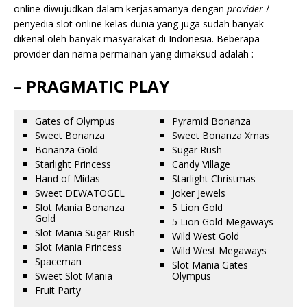
online diwujudkan dalam kerjasamanya dengan
provider
/
penyedia slot online kelas dunia yang juga sudah banyak
dikenal oleh banyak masyarakat di Indonesia. Beberapa
provider dan nama permainan yang dimaksud adalah :
– PRAGMATIC PLAY
Gates of Olympus
Pyramid Bonanza
Sweet Bonanza
Sweet Bonanza Xmas
Bonanza Gold
Sugar Rush
Starlight Princess
Candy Village
Hand of Midas
Starlight Christmas
Sweet DEWATOGEL
Joker Jewels
Slot Mania Bonanza
5 Lion Gold
Gold
5 Lion Gold Megaways
Slot Mania Sugar Rush
Wild West Gold
Slot Mania Princess
Wild West Megaways
Spaceman
Slot Mania Gates
Sweet Slot Mania
Olympus
Fruit Party