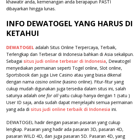
khawatir anda, kemenangan anda berapapun PASTI
dibayarkan hingga lunas.
INFO DEWATOGEL YANG HARUS DI
KETAHUI
DEWATOGEL
adalah Situs Online Terpercaya, Terbaik,
Terlengkap dan Terbesar di Indonesia bahkan di Asia sekalipun.
Sebagai
situs judi online terbesar di Indonesia
, Dewatogel
menyediakan permainan seperti Togel online, Slot online,
Sportsbook dan juga Live Casino atau yang biasa dikenal
dengan nama
casino online
(kasino online). Fitur-fitur yang
cukup mudah digunakan juga tersedia dalam situs ini, salah
satunya adalah
one for all
yaitu cukup hanya dengan 1 (satu )
User ID saja, anda sudah dapat menjelajahi semua permainan
yang ada di
situs judi
online terbaik di Indonesia
ini.
DEWATOGEL hadir dengan pasaran-pasaran yang cukup
lengkap. Pasaran yang hadir ada pasaran 3D, pasaran 4D,
pasaran WILD 4D, dan juga pasaran 5D. Pasaran 4D, yang