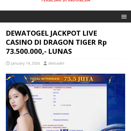
DEWATOGEL JACKPOT LIVE
CASINO DI DRAGON TIGER Rp
73.500.000,- LUNAS
January 14, 2026
detoadm