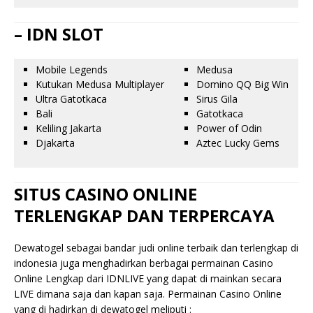
– IDN SLOT
Mobile Legends
Medusa
Kutukan Medusa Multiplayer
Domino QQ Big Win
Ultra Gatotkaca
Sirus Gila
Bali
Gatotkaca
Keliling Jakarta
Power of Odin
Djakarta
Aztec Lucky Gems
SITUS CASINO ONLINE
TERLENGKAP DAN TERPERCAYA
Dewatogel sebagai bandar judi online terbaik dan terlengkap di
indonesia juga menghadirkan berbagai permainan Casino
Online Lengkap dari IDNLIVE yang dapat di mainkan secara
LIVE dimana saja dan kapan saja. Permainan Casino Online
yang di hadirkan di dewatogel meliputi :