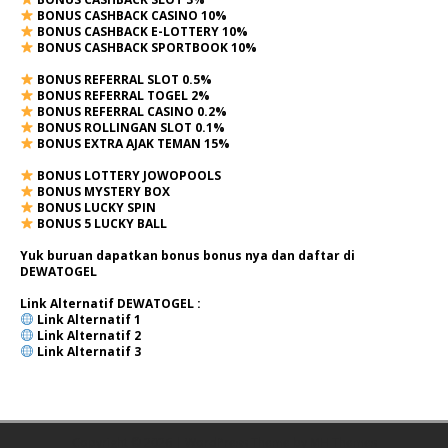
BONUS CASHBACK CASINO 10%
BONUS CASHBACK E-LOTTERY 10%
BONUS CASHBACK SPORTBOOK 10%
BONUS REFERRAL SLOT 0.5%
BONUS REFERRAL TOGEL 2%
BONUS REFERRAL CASINO 0.2%
BONUS ROLLINGAN SLOT 0.1%
BONUS EXTRA AJAK TEMAN 15%
BONUS LOTTERY JOWOPOOLS
BONUS MYSTERY BOX
BONUS LUCKY SPIN
BONUS 5 LUCKY BALL
Yuk buruan dapatkan bonus bonus nya dan daftar di
DEWATOGEL
Link Alternatif
DEWATOGEL
:
Link Alternatif 1
Link Alternatif 2
Link Alternatif 3
Copyright © 2026 | WordPress Theme by
MH Themes