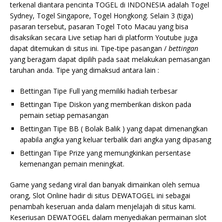
terkenal diantara pencinta TOGEL di INDONESIA adalah Togel
Sydney, Togel Singapore, Togel Hongkong. Selain 3 (tiga)
pasaran tersebut, pasaran Togel Toto Macau yang bisa
disaksikan secara Live setiap hari di platform Youtube juga
dapat ditemukan di situs ini. Tipe-tipe pasangan /
bettingan
yang beragam dapat dipilih pada saat melakukan pemasangan
taruhan anda. Tipe yang dimaksud antara lain :
Bettingan Tipe Full yang memiliki hadiah terbesar
Bettingan Tipe Diskon yang memberikan diskon pada
pemain setiap pemasangan
Bettingan Tipe BB ( Bolak Balik ) yang dapat dimenangkan
apabila angka yang keluar terbalik dari angka yang dipasang
Bettingan Tipe Prize yang memungkinkan persentase
kemenangan pemain meningkat.
Game yang sedang viral dan banyak dimainkan oleh semua
orang, Slot Online hadir di situs DEWATOGEL ini sebagai
penambah keseruan anda dalam menjelajah di situs kami.
Keseriusan DEWATOGEL dalam menyediakan permainan slot