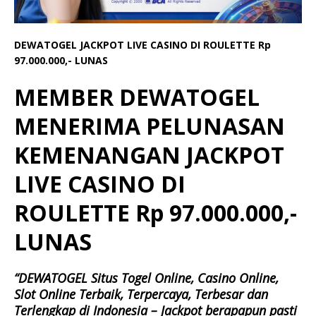
DEWATOGEL JACKPOT LIVE CASINO DI ROULETTE Rp
97.000.000,- LUNAS
MEMBER DEWATOGEL
MENERIMA PELUNASAN
KEMENANGAN JACKPOT
LIVE CASINO DI
ROULETTE Rp 97.000.000,-
LUNAS
“DEWATOGEL Situs Togel Online, Casino Online,
Slot Online Terbaik, Terpercaya, Terbesar dan
Terlengkap di Indonesia – Jackpot berapapun pasti