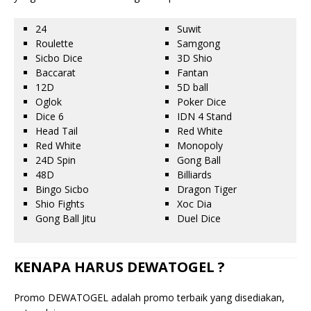
24
Suwit
Roulette
Samgong
Sicbo Dice
3D Shio
Baccarat
Fantan
12D
5D ball
Oglok
Poker Dice
Dice 6
IDN 4 Stand
Head Tail
Red White
Red White
Monopoly
24D Spin
Gong Ball
48D
Billiards
Bingo Sicbo
Dragon Tiger
Shio Fights
Xoc Dia
Gong Ball Jitu
Duel Dice
KENAPA HARUS DEWATOGEL ?
Promo DEWATOGEL adalah promo terbaik yang disediakan,