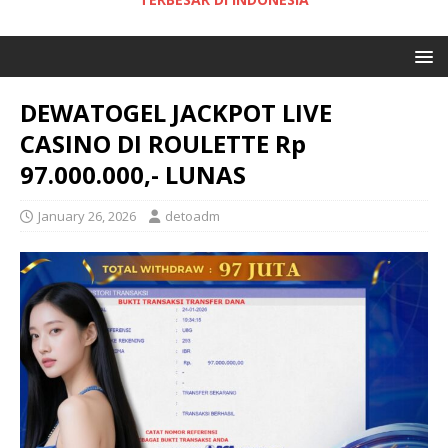
DEWATOGEL JACKPOT LIVE
CASINO DI ROULETTE Rp
97.000.000,- LUNAS
January 26, 2026
detoadm