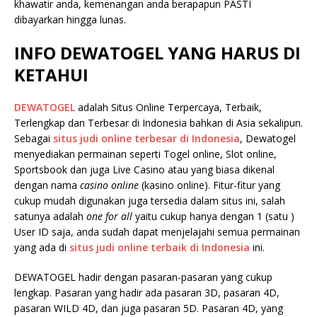
khawatir anda, kemenangan anda berapapun PASTI
dibayarkan hingga lunas.
INFO DEWATOGEL YANG HARUS DI
KETAHUI
DEWATOGEL
adalah Situs Online Terpercaya, Terbaik,
Terlengkap dan Terbesar di Indonesia bahkan di Asia sekalipun.
Sebagai
situs judi online terbesar di Indonesia
, Dewatogel
menyediakan permainan seperti Togel online, Slot online,
Sportsbook dan juga Live Casino atau yang biasa dikenal
dengan nama
casino online
(kasino online). Fitur-fitur yang
cukup mudah digunakan juga tersedia dalam situs ini, salah
satunya adalah
one for all
yaitu cukup hanya dengan 1 (satu )
User ID saja, anda sudah dapat menjelajahi semua permainan
yang ada di
situs judi online terbaik di Indonesia
ini.
DEWATOGEL hadir dengan pasaran-pasaran yang cukup
lengkap. Pasaran yang hadir ada pasaran 3D, pasaran 4D,
pasaran WILD 4D, dan juga pasaran 5D. Pasaran 4D, yang