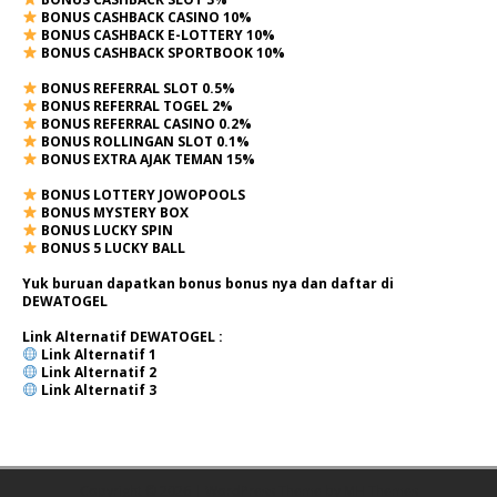
BONUS CASHBACK CASINO 10%
BONUS CASHBACK E-LOTTERY 10%
BONUS CASHBACK SPORTBOOK 10%
BONUS REFERRAL SLOT 0.5%
BONUS REFERRAL TOGEL 2%
BONUS REFERRAL CASINO 0.2%
BONUS ROLLINGAN SLOT 0.1%
BONUS EXTRA AJAK TEMAN 15%
BONUS LOTTERY JOWOPOOLS
BONUS MYSTERY BOX
BONUS LUCKY SPIN
BONUS 5 LUCKY BALL
Yuk buruan dapatkan bonus bonus nya dan daftar di
DEWATOGEL
Link Alternatif
DEWATOGEL
:
Link Alternatif 1
Link Alternatif 2
Link Alternatif 3
Copyright © 2026 | WordPress Theme by
MH Themes