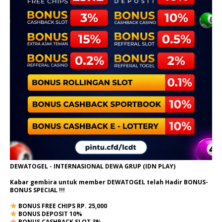
DEWATOGEL - INTERNASIONAL DEWA GRUP (IDN PLAY)
Kabar gembira untuk member DEWATOGEL telah Hadir
BONUS-
BONUS SPECIAL
!!!
BONUS FREE CHIPS RP. 25,000
BONUS DEPOSIT 10%
BONUS CASHBACK SLOT 3%