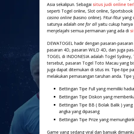
Asia sekalipun. Sebagai
situs judi online te
seperti Togel online, Slot online, Sportsboo
casino online
(kasino online). Fitur-fitur yan
satunya adalah
one for all
yaitu cukup hanya 
menjelajahi semua permainan yang ada di
s
DEWATOGEL hadir dengan pasaran-pasaran y
pasaran 4D, pasaran WILD 4D, dan juga pasa
TOGEL di INDONESIA adalah Togel Sydney, To
tersebut, pasaran Togel Toto Macau yang bis
juga dapat ditemukan di situs ini. Tipe-tipe 
melakukan pemasangan taruhan anda. Tipe ya
Bettingan Tipe Full yang memiliki hadi
Bettingan Tipe Diskon yang memberik
Bettingan Tipe BB ( Bolak Balik ) yang
angka yang dipasang
Bettingan Tipe Prize yang memungki
Game yang sedang viral dan banyak dimainkan