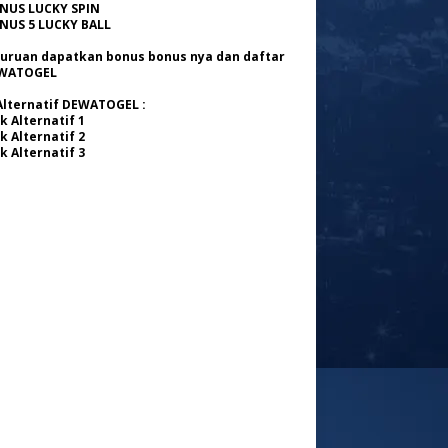
NUS LUCKY SPIN
NUS 5 LUCKY BALL
uruan dapatkan bonus bonus nya dan daftar
EWATOGEL
Alternatif
DEWATOGEL
:
k Alternatif 1
k Alternatif 2
k Alternatif 3