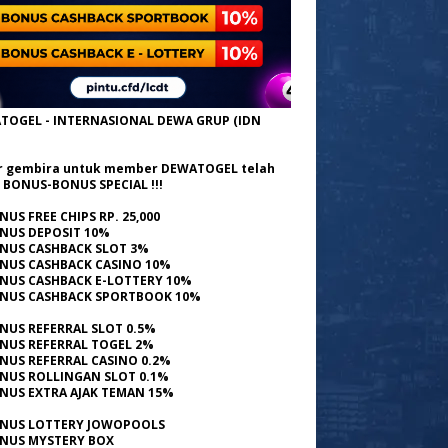
TOGEL - INTERNASIONAL DEWA GRUP (IDN
r gembira untuk member DEWATOGEL telah
r
BONUS-BONUS SPECIAL
!!!
US FREE CHIPS RP. 25,000
NUS DEPOSIT 10%
NUS CASHBACK SLOT 3%
NUS CASHBACK CASINO 10%
NUS CASHBACK E-LOTTERY 10%
NUS CASHBACK SPORTBOOK 10%
NUS REFERRAL SLOT 0.5%
NUS REFERRAL TOGEL 2%
NUS REFERRAL CASINO 0.2%
NUS ROLLINGAN SLOT 0.1%
NUS EXTRA AJAK TEMAN 15%
NUS LOTTERY JOWOPOOLS
NUS MYSTERY BOX