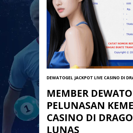
DEWATOGEL JACKPOT LIVE CASINO DI DRA
MEMBER DEWATO
PELUNASAN KEME
CASINO DI DRAGON
LUNAS