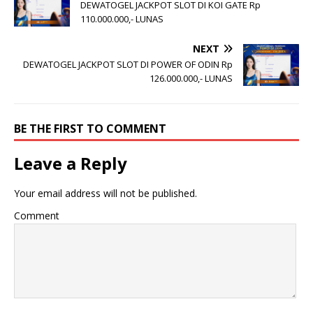
DEWATOGEL JACKPOT SLOT DI KOI GATE Rp
110.000.000,- LUNAS
NEXT
DEWATOGEL JACKPOT SLOT DI POWER OF ODIN Rp
126.000.000,- LUNAS
BE THE FIRST TO COMMENT
Leave a Reply
Your email address will not be published.
Comment