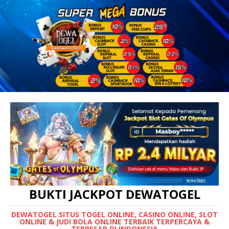
BUKTI JACKPOT DEWATOGEL
DEWATOGEL SITUS TOGEL ONLINE, CASINO ONLINE, SLOT
ONLINE & JUDI BOLA ONLINE TERBAIK TERPERCAYA &
TERBESAR DI INDONESIA