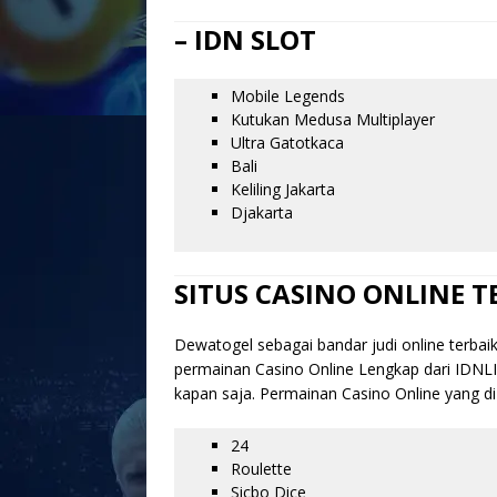
– IDN SLOT
Mobile Legends
Kutukan Medusa Multiplayer
Ultra Gatotkaca
Bali
Keliling Jakarta
Djakarta
SITUS CASINO ONLINE 
Dewatogel sebagai bandar judi online terbai
permainan Casino Online Lengkap dari IDNLI
kapan saja. Permainan Casino Online yang di 
24
Roulette
Sicbo Dice