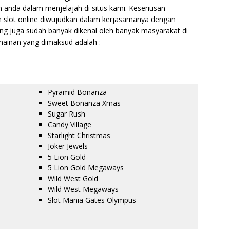
nda dalam menjelajah di situs kami. Keseriusan
lot online diwujudkan dalam kerjasamanya dengan
yang juga sudah banyak dikenal oleh banyak masyarakat di
mainan yang dimaksud adalah :
Pyramid Bonanza
Sweet Bonanza Xmas
Sugar Rush
Candy Village
Starlight Christmas
Joker Jewels
5 Lion Gold
5 Lion Gold Megaways
Wild West Gold
Wild West Megaways
Slot Mania Gates Olympus