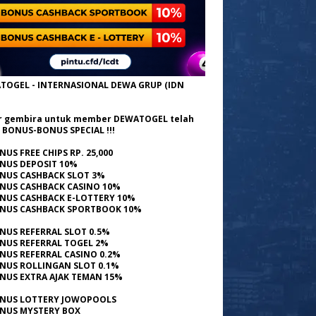
TOGEL - INTERNASIONAL DEWA GRUP (IDN
r gembira untuk member DEWATOGEL telah
r
BONUS-BONUS SPECIAL
!!!
US FREE CHIPS RP. 25,000
NUS DEPOSIT 10%
NUS CASHBACK SLOT 3%
NUS CASHBACK CASINO 10%
NUS CASHBACK E-LOTTERY 10%
NUS CASHBACK SPORTBOOK 10%
NUS REFERRAL SLOT 0.5%
NUS REFERRAL TOGEL 2%
NUS REFERRAL CASINO 0.2%
NUS ROLLINGAN SLOT 0.1%
NUS EXTRA AJAK TEMAN 15%
NUS LOTTERY JOWOPOOLS
NUS MYSTERY BOX