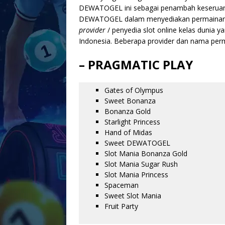
DEWATOGEL ini sebagai penambah keseruan a
DEWATOGEL dalam menyediakan permainan s
provider
/ penyedia slot online kelas dunia 
Indonesia. Beberapa provider dan nama per
– PRAGMATIC PLAY
Gates of Olympus
Sweet Bonanza
Bonanza Gold
Starlight Princess
Hand of Midas
Sweet DEWATOGEL
Slot Mania Bonanza Gold
Slot Mania Sugar Rush
Slot Mania Princess
Spaceman
Sweet Slot Mania
Fruit Party