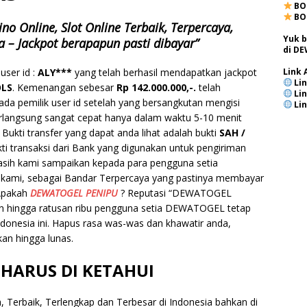
BO
BO
no Online, Slot Online Terbaik, Terpercaya,
Yuk b
a – Jackpot berapapun pasti dibayar”
di D
ser id :
ALY***
yang telah berhasil mendapatkan jackpot
Link 
Lin
OLS
.
Kemenangan sebesar
Rp
142.000.000
,-.
telah
Lin
da pemilik user id setelah yang bersangkutan mengisi
Lin
erlangsung sangat cepat hanya dalam waktu 5-10 menit
 Bukti transfer yang dapat anda lihat adalah bukti
SAH /
ti transaksi dari Bank yang digunakan untuk pengiriman
kasih kami sampaikan kepada para pengguna setia
ami, sebagai Bandar Terpercaya yang pastinya membayar
Apakah
DEWATOGEL PENIPU
? Reputasi “DEWATOGEL
n hingga ratusan ribu pengguna setia DEWATOGEL tetap
ndonesia ini. Hapus rasa was-was dan khawatir anda,
an hingga lunas.
HARUS DI KETAHUI
, Terbaik, Terlengkap dan Terbesar di Indonesia bahkan di