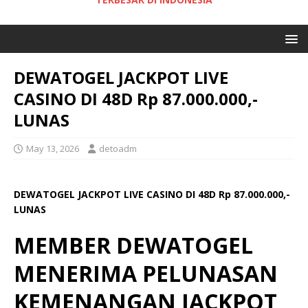
DEWATOGEL JACKPOT LIVE
CASINO DI 48D Rp 87.000.000,-
LUNAS
May 13, 2026
detoadm
DEWATOGEL JACKPOT LIVE CASINO DI 48D Rp 87.000.000,-
LUNAS
MEMBER DEWATOGEL
MENERIMA PELUNASAN
KEMENANGAN JACKPOT