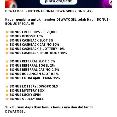
DEWATOGEL - INTERNASIONAL DEWA GRUP (IDN PLAY)
Kabar gembira untuk member DEWATOGEL telah Hadir
BONUS-
BONUS SPECIAL
!!!
BONUS FREE CHIPS RP. 25,000
BONUS DEPOSIT 10%
BONUS CASHBACK SLOT 3%
BONUS CASHBACK CASINO 10%
BONUS CASHBACK E-LOTTERY 10%
BONUS CASHBACK SPORTBOOK 10%
BONUS REFERRAL SLOT 0.5%
BONUS REFERRAL TOGEL 2%
BONUS REFERRAL CASINO 0.2%
BONUS ROLLINGAN SLOT 0.1%
BONUS EXTRA AJAK TEMAN 15%
BONUS LOTTERY JOWOPOOLS
BONUS MYSTERY BOX
BONUS LUCKY SPIN
BONUS 5 LUCKY BALL
Yuk buruan dapatkan bonus bonus nya dan daftar di
DEWATOGEL