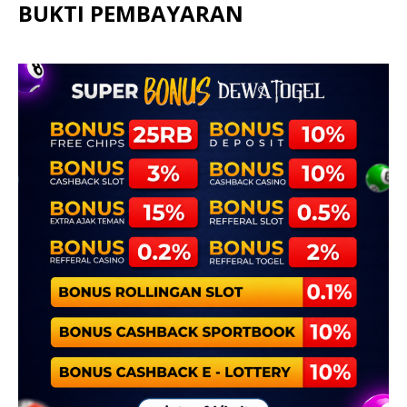
BUKTI PEMBAYARAN