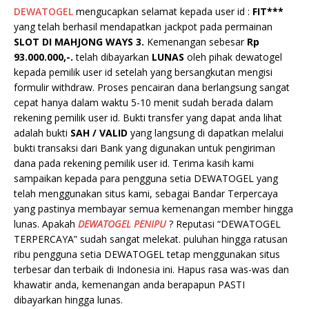
DEWATOGEL
mengucapkan selamat kepada user id :
FIT***
yang telah berhasil mendapatkan jackpot pada permainan
SLOT DI MAHJONG WAYS 3.
Kemenangan sebesar
Rp
93.000.000,-.
telah dibayarkan
LUNAS
oleh pihak dewatogel
kepada pemilik user id setelah yang bersangkutan mengisi
formulir withdraw. Proses pencairan dana berlangsung sangat
cepat hanya dalam waktu 5-10 menit sudah berada dalam
rekening pemilik user id. Bukti transfer yang dapat anda lihat
adalah bukti
SAH / VALID
yang langsung di dapatkan melalui
bukti transaksi dari Bank yang digunakan untuk pengiriman
dana pada rekening pemilik user id. Terima kasih kami
sampaikan kepada para pengguna setia DEWATOGEL yang
telah menggunakan situs kami, sebagai Bandar Terpercaya
yang pastinya membayar semua kemenangan member hingga
lunas. Apakah
DEWATOGEL PENIPU
? Reputasi “DEWATOGEL
TERPERCAYA” sudah sangat melekat. puluhan hingga ratusan
ribu pengguna setia DEWATOGEL tetap menggunakan situs
terbesar dan terbaik di Indonesia ini. Hapus rasa was-was dan
khawatir anda, kemenangan anda berapapun PASTI
dibayarkan hingga lunas.