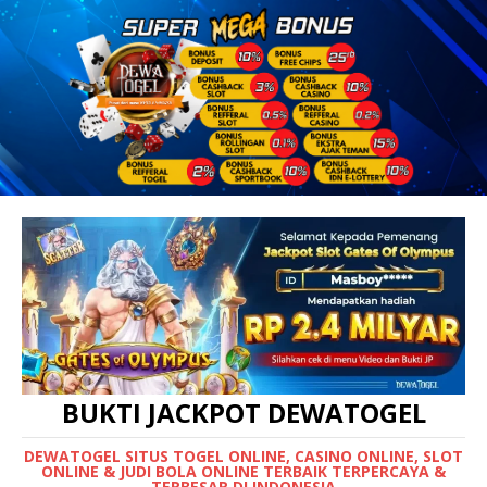
BUKTI JACKPOT DEWATOGEL
DEWATOGEL SITUS TOGEL ONLINE, CASINO ONLINE, SLOT
ONLINE & JUDI BOLA ONLINE TERBAIK TERPERCAYA &
TERBESAR DI INDONESIA