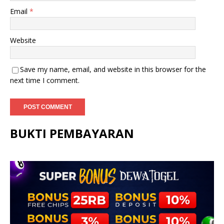
Email
*
Website
Save my name, email, and website in this browser for the
next time I comment.
BUKTI PEMBAYARAN