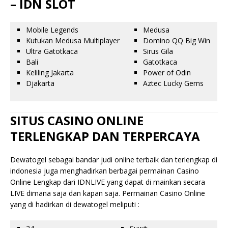
– IDN SLOT
Mobile Legends
Medusa
Kutukan Medusa Multiplayer
Domino QQ Big Win
Ultra Gatotkaca
Sirus Gila
Bali
Gatotkaca
Keliling Jakarta
Power of Odin
Djakarta
Aztec Lucky Gems
SITUS CASINO ONLINE
TERLENGKAP DAN TERPERCAYA
Dewatogel sebagai bandar judi online terbaik dan terlengkap di
indonesia juga menghadirkan berbagai permainan Casino
Online Lengkap dari IDNLIVE yang dapat di mainkan secara
LIVE dimana saja dan kapan saja. Permainan Casino Online
yang di hadirkan di dewatogel meliputi :