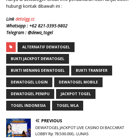
hubungi kontak dibawah ini :
Link
detolgg.cc
Whatsapp :
+62 8
21-3395-9802
Telegram : @dewa_togel
ALTERNATIF DEWATOGEL
BUKTI JACKPOT DEWATOGEL
BUKTI MENANG DEWATOGEL
BUKTI TRANSFER
DEWATOGEL LOGIN
DEWATOGEL MOBILE
DEWATOGEL PENIPU
JACKPOT TOGEL
TOGEL INDONESIA
TOGEL WLA
PREVIOUS
DEWATOGEL JACKPOT LIVE CASINO DI BACCARAT
LOBBY Rp 78.500.000,- LUNAS