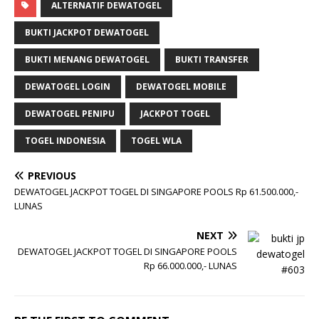
ALTERNATIF DEWATOGEL
BUKTI JACKPOT DEWATOGEL
BUKTI MENANG DEWATOGEL
BUKTI TRANSFER
DEWATOGEL LOGIN
DEWATOGEL MOBILE
DEWATOGEL PENIPU
JACKPOT TOGEL
TOGEL INDONESIA
TOGEL WLA
PREVIOUS
DEWATOGEL JACKPOT TOGEL DI SINGAPORE POOLS Rp 61.500.000,-
LUNAS
NEXT
DEWATOGEL JACKPOT TOGEL DI SINGAPORE POOLS
Rp 66.000.000,- LUNAS