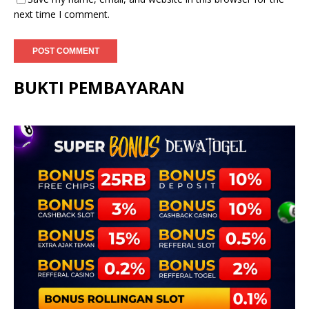
next time I comment.
BUKTI PEMBAYARAN