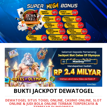
BUKTI JACKPOT DEWATOGEL
DEWATOGEL SITUS TOGEL ONLINE, CASINO ONLINE, SLOT
ONLINE & JUDI BOLA ONLINE TERBAIK TERPERCAYA &
TERBESAR DI INDONESIA