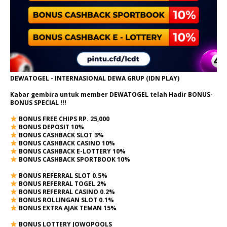
DEWATOGEL - INTERNASIONAL DEWA GRUP (IDN PLAY)
Kabar gembira untuk member DEWATOGEL telah Hadir
BONUS-
BONUS SPECIAL
!!!
BONUS FREE CHIPS RP. 25,000
BONUS DEPOSIT 10%
BONUS CASHBACK SLOT 3%
BONUS CASHBACK CASINO 10%
BONUS CASHBACK E-LOTTERY 10%
BONUS CASHBACK SPORTBOOK 10%
BONUS REFERRAL SLOT 0.5%
BONUS REFERRAL TOGEL 2%
BONUS REFERRAL CASINO 0.2%
BONUS ROLLINGAN SLOT 0.1%
BONUS EXTRA AJAK TEMAN 15%
BONUS LOTTERY JOWOPOOLS