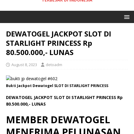
DEWATOGEL JACKPOT SLOT DI
STARLIGHT PRINCESS Rp
80.500.000,- LUNAS
August 8, 2023
detoadm
Bukti Jackpot Dewatogel SLOT DI STARLIGHT PRINCESS
DEWATOGEL JACKPOT SLOT DI STARLIGHT PRINCESS Rp
80.500.000,- LUNAS
MEMBER DEWATOGEL
MENERIMA PELUNASAN