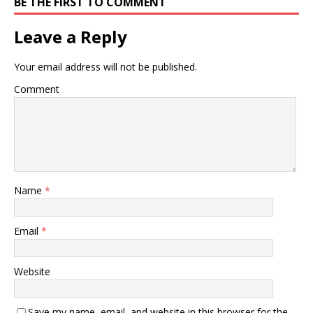
BE THE FIRST TO COMMENT
Leave a Reply
Your email address will not be published.
Comment
Name
*
Email
*
Website
Save my name, email, and website in this browser for the