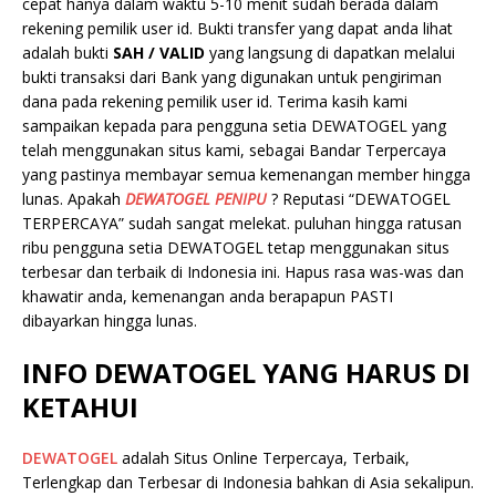
cepat hanya dalam waktu 5-10 menit sudah berada dalam
rekening pemilik user id. Bukti transfer yang dapat anda lihat
adalah bukti
SAH / VALID
yang langsung di dapatkan melalui
bukti transaksi dari Bank yang digunakan untuk pengiriman
dana pada rekening pemilik user id. Terima kasih kami
sampaikan kepada para pengguna setia DEWATOGEL yang
telah menggunakan situs kami, sebagai Bandar Terpercaya
yang pastinya membayar semua kemenangan member hingga
lunas. Apakah
DEWATOGEL PENIPU
? Reputasi “DEWATOGEL
TERPERCAYA” sudah sangat melekat. puluhan hingga ratusan
ribu pengguna setia DEWATOGEL tetap menggunakan situs
terbesar dan terbaik di Indonesia ini. Hapus rasa was-was dan
khawatir anda, kemenangan anda berapapun PASTI
dibayarkan hingga lunas.
INFO DEWATOGEL YANG HARUS DI
KETAHUI
DEWATOGEL
adalah Situs Online Terpercaya, Terbaik,
Terlengkap dan Terbesar di Indonesia bahkan di Asia sekalipun.