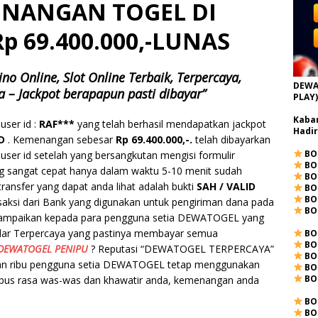
NANGAN TOGEL DI
 69.400.000,-LUNAS
no Online, Slot Online Terbaik, Terpercaya,
DEWA
a – Jackpot berapapun pasti dibayar”
PLAY)
Kaba
ser id :
RAF***
yang telah berhasil mendapatkan jackpot
Hadi
D
. Kemenangan sebesar
Rp 69.400.000,-.
telah dibayarkan
BON
ser id setelah yang bersangkutan mengisi formulir
BO
ng sangat cepat hanya dalam waktu 5-10 menit sudah
BO
transfer yang dapat anda lihat adalah bukti
SAH / VALID
BO
BO
nsaksi dari Bank yang digunakan untuk pengiriman dana pada
BO
mi sampaikan kepada para pengguna setia DEWATOGEL yang
ndar Terpercaya yang pastinya membayar semua
BO
BO
DEWATOGEL PENIPU
? Reputasi “DEWATOGEL TERPERCAYA”
BO
usan ribu pengguna setia DEWATOGEL tetap menggunakan
BO
BO
. Hapus rasa was-was dan khawatir anda, kemenangan anda
BO
BO