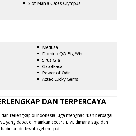
Slot Mania Gates Olympus
Medusa
Domino QQ Big Win
Sirus Gila
Gatotkaca
Power of Odin
Aztec Lucky Gems
TERLENGKAP DAN TERPERCAYA
k dan terlengkap di indonesia juga menghadirkan berbagai
VE yang dapat di mainkan secara LIVE dimana saja dan
hadirkan di dewatogel meliputi :