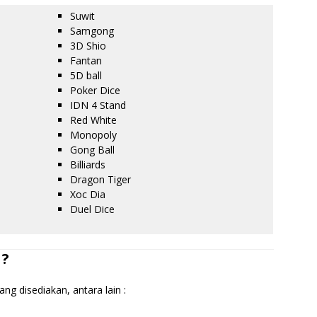
Suwit
Samgong
3D Shio
Fantan
5D ball
Poker Dice
IDN 4 Stand
Red White
Monopoly
Gong Ball
Billiards
Dragon Tiger
Xoc Dia
Duel Dice
 ?
 disediakan, antara lain :