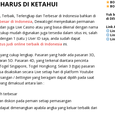
HARUS DI KETAHUI
BO
BO
Yuk b
, Terbaik, Terlengkap dan Terbesar di Indonesia bahkan di
di D
rbesar di Indonesia
, Dewatogel menyediakan permainan
k dan juga Live Casino atau yang biasa dikenal dengan nama
Link 
Lin
g cukup mudah digunakan juga tersedia dalam situs ini, salah
Lin
dengan 1 (satu ) User ID saja, anda sudah dapat
Lin
itus judi online terbaik di Indonesia
ini.
ang cukup lengkap. Pasaran yang hadir ada pasaran 3D,
ran 5D. Pasaran 4D, yang terkenal diantara pencinta
gel Singapore, Togel Hongkong. Selain 3 (tiga) pasaran
a disaksikan secara Live setiap hari di platform Youtube
pasangan /
bettingan
yang beragam dapat dipilih pada saat
ng dimaksud antara lain :
ah terbesar
an diskon pada pemain setiap pemasangan
 dapat dimenangkan apabila angka yang keluar terbalik dari