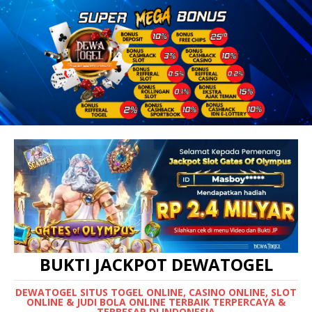
BUKTI JACKPOT DEWATOGEL
DEWATOGEL SITUS TOGEL ONLINE, CASINO ONLINE, SLOT
ONLINE & JUDI BOLA ONLINE TERBAIK TERPERCAYA &
TERBESAR DI INDONESIA