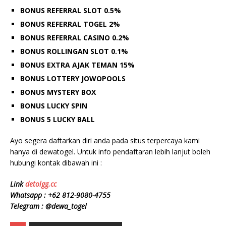
BONUS REFERRAL SLOT 0.5%
BONUS REFERRAL TOGEL 2%
BONUS REFERRAL CASINO 0.2%
BONUS ROLLINGAN SLOT 0.1%
BONUS EXTRA AJAK TEMAN 15%
BONUS LOTTERY JOWOPOOLS
BONUS MYSTERY BOX
BONUS LUCKY SPIN
BONUS 5 LUCKY BALL
Ayo segera daftarkan diri anda pada situs terpercaya kami
hanya di dewatogel. Untuk info pendaftaran lebih lanjut boleh
hubungi kontak dibawah ini :
Link
detolgg.cc
Whatsapp :
+62 812-9080-4755
Telegram : @dewa_togel