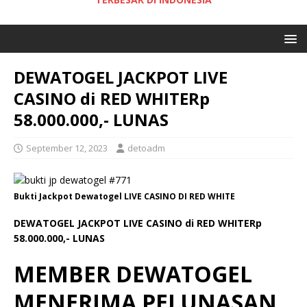
DEWATOGEL JACKPOT LIVE
CASINO di RED WHITERp
58.000.000,- LUNAS
September 12, 2023
detoadm
Bukti Jackpot Dewatogel LIVE CASINO DI RED WHITE
DEWATOGEL JACKPOT LIVE CASINO di RED WHITERp
58.000.000,- LUNAS
MEMBER DEWATOGEL
MENERIMA PELUNASAN