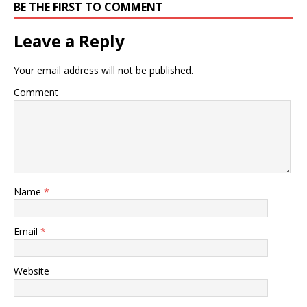
BE THE FIRST TO COMMENT
Leave a Reply
Your email address will not be published.
Comment
Name
*
Email
*
Website