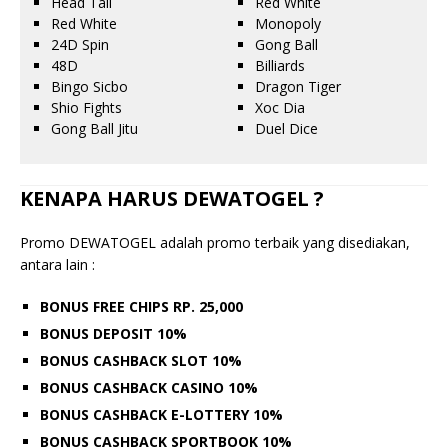
Head Tail
Red White
Red White
Monopoly
24D Spin
Gong Ball
48D
Billiards
Bingo Sicbo
Dragon Tiger
Shio Fights
Xoc Dia
Gong Ball Jitu
Duel Dice
KENAPA HARUS DEWATOGEL ?
Promo DEWATOGEL adalah promo terbaik yang disediakan,
antara lain :
BONUS FREE CHIPS RP. 25,000
BONUS DEPOSIT 10%
BONUS CASHBACK SLOT 10%
BONUS CASHBACK CASINO 10%
BONUS CASHBACK E-LOTTERY 10%
BONUS CASHBACK SPORTBOOK 10%