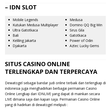
– IDN SLOT
Mobile Legends
Medusa
Kutukan Medusa Multiplayer
Domino QQ Big Win
Ultra Gatotkaca
Sirus Gila
Bali
Gatotkaca
Keliling Jakarta
Power of Odin
Djakarta
Aztec Lucky Gems
SITUS CASINO ONLINE
TERLENGKAP DAN TERPERCAYA
Dewatogel sebagai bandar judi online terbaik dan terlengkap di
indonesia juga menghadirkan berbagai permainan Casino
Online Lengkap dari IDNLIVE yang dapat di mainkan secara
LIVE dimana saja dan kapan saja. Permainan Casino Online
yang di hadirkan di dewatogel meliputi :