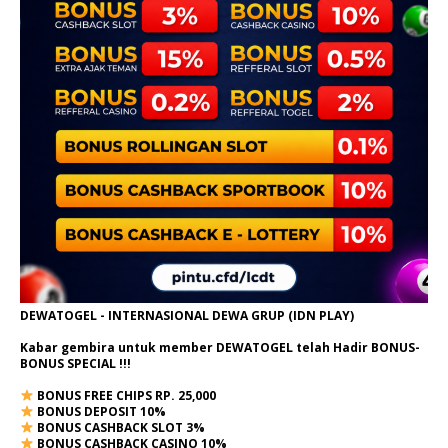
DEWATOGEL - INTERNASIONAL DEWA GRUP (IDN PLAY)
Kabar gembira untuk member DEWATOGEL telah Hadir
BONUS-
BONUS SPECIAL
!!!
BONUS FREE CHIPS RP. 25,000
BONUS DEPOSIT 10%
BONUS CASHBACK SLOT 3%
BONUS CASHBACK CASINO 10%