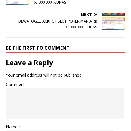
65.000.000 ,-LUNAS
NEXT
DEWATOGEL JACKPOT SLOT POKER MANIA Rp
97.000.000 ,-LUNAS
BE THE FIRST TO COMMENT
Leave a Reply
Your email address will not be published.
Comment
Name
*