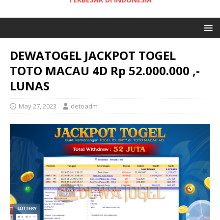
DEWATOGEL JACKPOT TOGEL
TOTO MACAU 4D Rp 52.000.000 ,-
LUNAS
May 27, 2023
detoadm