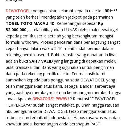
DEWATOGEL
mengucapkan selamat kepada user id :
BRI***
yang telah berhasil mendapatkan jackpot pada permainan
TOGEL TOTO MACAU 4D
. Kemenangan sebesar
Rp
52.000.000 ,-.
telah dibayarkan LUNAS oleh pihak dewatogel
kepada pemilik user id setelah yang bersangkutan mengisi
formulir withdraw. Proses pencairan dana berlangsung sangat
cepat hanya dalam waktu 5-10 menit sudah berada dalam
rekening pemilik user id. Bukti transfer yang dapat anda lihat
adalah bukti
SAH / VALID
yang langsung di dapatkan melalui
bukti transaksi dari Bank yang digunakan untuk pengiriman
dana pada rekening pemilik user id. Terima kasih kami
sampaikan kepada para pengguna setia DEWATOGEL yang
telah menggunakan situs kami, sebagai Bandar Terpercaya
yang pastinya membayar semua kemenangan member hingga
lunas. Apakah
DEWATOGEL PENIPU
? Reputasi “DEWATOGEL
TERPERCAYA” sudah sangat melekat. puluhan hingga ratusan
ribu pengguna setia DEWATOGEL tetap menggunakan situs
terbesar dan terbaik di Indonesia ini. Hapus rasa was-was dan
khawatir anda, kemenangan anda berapapun PASTI