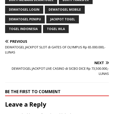
DEWATOGEL LOGIN
DEWATOGEL MOBILE
DEWATOGEL PENIPU
JACKPOT TOGEL
TOGEL INDONESIA
TOGEL WLA
PREVIOUS
DEWATOGEL JACKPOT SLOT di GATES OF OLYMPUS Rp 65.000.000,-
LUNAS
NEXT
DEWATOGEL JACKPOT LIVE CASINO di SICBO DICE Rp 73,500.000,-
LUNAS
BE THE FIRST TO COMMENT
Leave a Reply