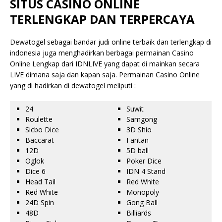
SITUS CASINO ONLINE
TERLENGKAP DAN TERPERCAYA
Dewatogel sebagai bandar judi online terbaik dan terlengkap di
indonesia juga menghadirkan berbagai permainan Casino
Online Lengkap dari IDNLIVE yang dapat di mainkan secara
LIVE dimana saja dan kapan saja. Permainan Casino Online
yang di hadirkan di dewatogel meliputi :
24
Suwit
Roulette
Samgong
Sicbo Dice
3D Shio
Baccarat
Fantan
12D
5D ball
Oglok
Poker Dice
Dice 6
IDN 4 Stand
Head Tail
Red White
Red White
Monopoly
24D Spin
Gong Ball
48D
Billiards