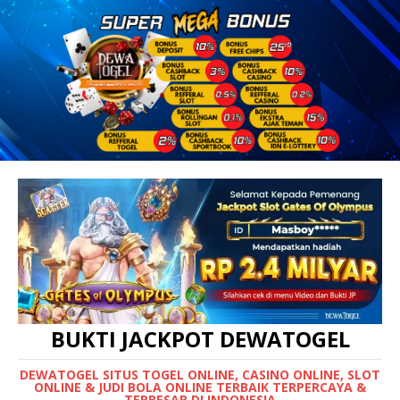
BUKTI JACKPOT DEWATOGEL
DEWATOGEL SITUS TOGEL ONLINE, CASINO ONLINE, SLOT
ONLINE & JUDI BOLA ONLINE TERBAIK TERPERCAYA &
TERBESAR DI INDONESIA