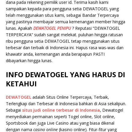
dana pada rekening pemilik user id. Terima kasih kami
sampaikan kepada para pengguna setia DEWATOGEL yang
telah menggunakan situs kami, sebagai Bandar Terpercaya
yang pastinya membayar semua kemenangan member hingga
lunas. Apakah
DEWATOGEL PENIPU
? Reputasi “DEWATOGEL
TERPERCAYA” sudah sangat melekat. puluhan hingga ratusan
ribu pengguna setia DEWATOGEL tetap menggunakan situs
terbesar dan terbaik di Indonesia ini. Hapus rasa was-was dan
khawatir anda, kemenangan anda berapapun PASTI
dibayarkan hingga lunas.
INFO DEWATOGEL YANG HARUS DI
KETAHUI
DEWATOGE
L
adalah Situs Online Terpercaya, Terbaik,
Terlengkap dan Terbesar di Indonesia bahkan di Asia sekalipun.
Sebagai
situs judi online terbesar di Indonesia
, Dewatogel
menyediakan permainan seperti Togel online, Slot online,
Sportsbook dan juga Live Casino atau yang biasa dikenal
dengan nama
casino online
(kasino online). Fitur-fitur yang