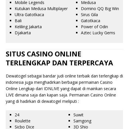
Mobile Legends
Medusa
Kutukan Medusa Multiplayer
Domino QQ Big Win
Ultra Gatotkaca
Sirus Gila
Bali
Gatotkaca
Keliling Jakarta
Power of Odin
Djakarta
Aztec Lucky Gems
SITUS CASINO ONLINE
TERLENGKAP DAN TERPERCAYA
Dewatogel sebagai bandar judi online terbaik dan terlengkap di
indonesia juga menghadirkan berbagai permainan Casino
Online Lengkap dari IDNLIVE yang dapat di mainkan secara
LIVE dimana saja dan kapan saja. Permainan Casino Online
yang di hadirkan di dewatogel meliputi :
24
Suwit
Roulette
Samgong
Sicbo Dice
3D Shio