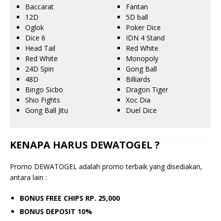
Baccarat
Fantan
12D
5D ball
Oglok
Poker Dice
Dice 6
IDN 4 Stand
Head Tail
Red White
Red White
Monopoly
24D Spin
Gong Ball
48D
Billiards
Bingo Sicbo
Dragon Tiger
Shio Fights
Xoc Dia
Gong Ball Jitu
Duel Dice
KENAPA HARUS DEWATOGEL ?
Promo DEWATOGEL adalah promo terbaik yang disediakan,
antara lain :
BONUS FREE CHIPS RP. 25,000
BONUS DEPOSIT 10%