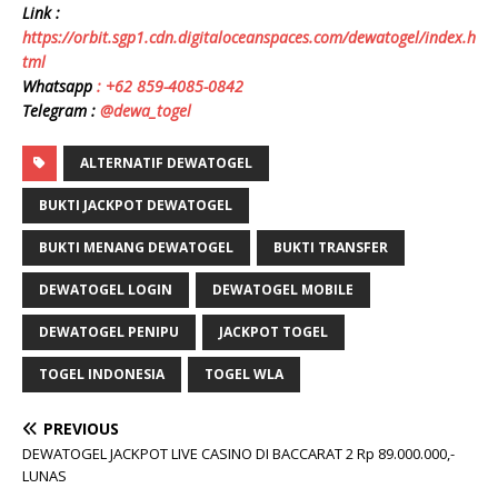
Link :
https://orbit.sgp1.cdn.digitaloceanspaces.com/dewatogel/index.h
tml
Whatsapp
:
+62 8
59-4085-0842
Telegram :
@dewa_togel
ALTERNATIF DEWATOGEL
BUKTI JACKPOT DEWATOGEL
BUKTI MENANG DEWATOGEL
BUKTI TRANSFER
DEWATOGEL LOGIN
DEWATOGEL MOBILE
DEWATOGEL PENIPU
JACKPOT TOGEL
TOGEL INDONESIA
TOGEL WLA
PREVIOUS
DEWATOGEL JACKPOT LIVE CASINO DI BACCARAT 2 Rp 89.000.000,-
LUNAS