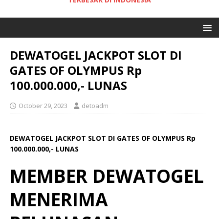
DEWATOGEL JACKPOT SLOT DI
GATES OF OLYMPUS Rp
100.000.000,- LUNAS
October 29, 2023
detoadm
DEWATOGEL JACKPOT SLOT DI GATES OF OLYMPUS Rp
100.000.000,- LUNAS
MEMBER DEWATOGEL
MENERIMA