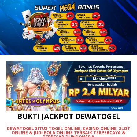
BUKTI JACKPOT DEWATOGEL
DEWATOGEL SITUS TOGEL ONLINE, CASINO ONLINE, SLOT
ONLINE & JUDI BOLA ONLINE TERBAIK TERPERCAYA &
TERBESAR DI INDONESIA