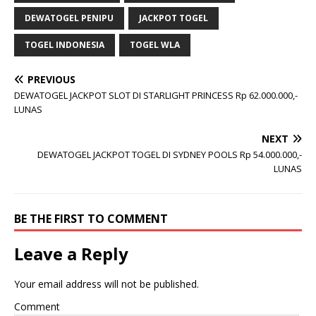
DEWATOGEL PENIPU
JACKPOT TOGEL
TOGEL INDONESIA
TOGEL WLA
PREVIOUS
DEWATOGEL JACKPOT SLOT DI STARLIGHT PRINCESS Rp 62.000.000,-
LUNAS
NEXT
DEWATOGEL JACKPOT TOGEL DI SYDNEY POOLS Rp 54.000.000,-
LUNAS
BE THE FIRST TO COMMENT
Leave a Reply
Your email address will not be published.
Comment