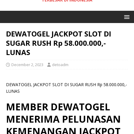
DEWATOGEL JACKPOT SLOT DI
SUGAR RUSH Rp 58.000.000,-
LUNAS
December 2, 2023
detoadm
DEWATOGEL JACKPOT SLOT DI SUGAR RUSH Rp 58.000.000,-
LUNAS
MEMBER DEWATOGEL
MENERIMA PELUNASAN
KEMENANGAN JACKPOT