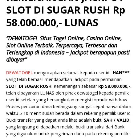
SLOT DI SUGAR RUSH Rp
58.000.000,- LUNAS
“DEWATOGEL Situs Togel Online, Casino Online,
Slot Online Terbaik, Terpercaya, Terbesar dan
Terlengkap di Indonesia – Jackpot berapapun pasti
dibayar”
DEWATOGEL
mengucapkan selamat kepada user id :
HAN***
yang telah berhasil mendapatkan jackpot pada permainan
SLOT DI SUGAR RUSH
. Kemenangan sebesar
Rp 58.000.000,-.
telah dibayarkan LUNAS oleh pihak dewatogel kepada pemilik
user id setelah yang bersangkutan mengisi formulir withdraw.
Proses pencairan dana berlangsung sangat cepat hanya dalam
waktu 5-10 menit sudah berada dalam rekening pemilik user id.
Bukti transfer yang dapat anda lihat adalah bukti
SAH / VALID
yang langsung di dapatkan melalui bukti transaksi dari Bank
yang digunakan untuk pengiriman dana pada rekening pemilik