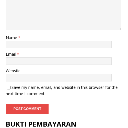
Name
*
Email
*
Website
Save my name, email, and website in this browser for the
next time I comment.
BUKTI PEMBAYARAN