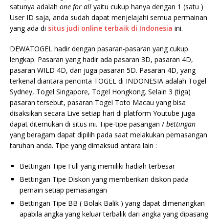
satunya adalah
one for all
yaitu cukup hanya dengan 1 (satu )
User ID saja, anda sudah dapat menjelajahi semua permainan
yang ada di
situs judi online terbaik di Indonesia
ini.
DEWATOGEL hadir dengan pasaran-pasaran yang cukup
lengkap. Pasaran yang hadir ada pasaran 3D, pasaran 4D,
pasaran WILD 4D, dan juga pasaran 5D. Pasaran 4D, yang
terkenal diantara pencinta TOGEL di INDONESIA adalah Togel
Sydney, Togel Singapore, Togel Hongkong. Selain 3 (tiga)
pasaran tersebut, pasaran Togel Toto Macau yang bisa
disaksikan secara Live setiap hari di platform Youtube juga
dapat ditemukan di situs ini. Tipe-tipe pasangan /
bettingan
yang beragam dapat dipilih pada saat melakukan pemasangan
taruhan anda. Tipe yang dimaksud antara lain :
Bettingan Tipe Full yang memiliki hadiah terbesar
Bettingan Tipe Diskon yang memberikan diskon pada
pemain setiap pemasangan
Bettingan Tipe BB ( Bolak Balik ) yang dapat dimenangkan
apabila angka yang keluar terbalik dari angka yang dipasang