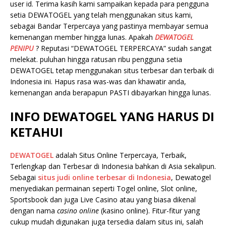
user id. Terima kasih kami sampaikan kepada para pengguna
setia DEWATOGEL yang telah menggunakan situs kami,
sebagai Bandar Terpercaya yang pastinya membayar semua
kemenangan member hingga lunas. Apakah
DEWATOGEL
PENIPU
? Reputasi “DEWATOGEL TERPERCAYA” sudah sangat
melekat. puluhan hingga ratusan ribu pengguna setia
DEWATOGEL tetap menggunakan situs terbesar dan terbaik di
Indonesia ini. Hapus rasa was-was dan khawatir anda,
kemenangan anda berapapun PASTI dibayarkan hingga lunas.
INFO DEWATOGEL YANG HARUS DI
KETAHUI
DEWATOGEL
adalah Situs Online Terpercaya, Terbaik,
Terlengkap dan Terbesar di Indonesia bahkan di Asia sekalipun.
Sebagai
situs judi online terbesar di Indonesia
, Dewatogel
menyediakan permainan seperti Togel online, Slot online,
Sportsbook dan juga Live Casino atau yang biasa dikenal
dengan nama
casino online
(kasino online). Fitur-fitur yang
cukup mudah digunakan juga tersedia dalam situs ini, salah