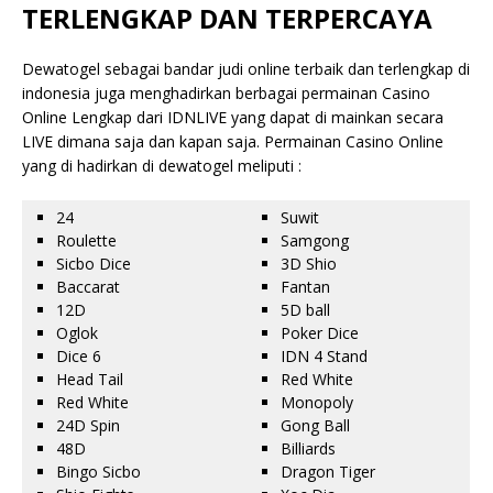
TERLENGKAP DAN TERPERCAYA
Dewatogel sebagai bandar judi online terbaik dan terlengkap di
indonesia juga menghadirkan berbagai permainan Casino
Online Lengkap dari IDNLIVE yang dapat di mainkan secara
LIVE dimana saja dan kapan saja. Permainan Casino Online
yang di hadirkan di dewatogel meliputi :
24
Suwit
Roulette
Samgong
Sicbo Dice
3D Shio
Baccarat
Fantan
12D
5D ball
Oglok
Poker Dice
Dice 6
IDN 4 Stand
Head Tail
Red White
Red White
Monopoly
24D Spin
Gong Ball
48D
Billiards
Bingo Sicbo
Dragon Tiger