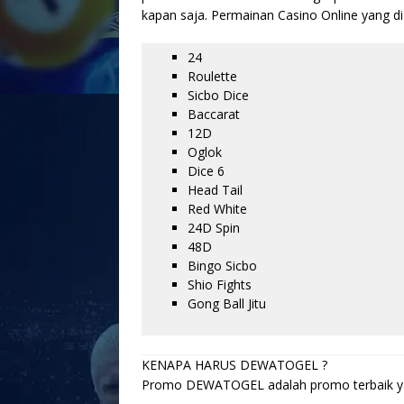
kapan saja. Permainan Casino Online yang di 
24
Roulette
Sicbo Dice
Baccarat
12D
Oglok
Dice 6
Head Tail
Red White
24D Spin
48D
Bingo Sicbo
Shio Fights
Gong Ball Jitu
KENAPA HARUS DEWATOGEL ?
Promo DEWATOGEL adalah promo terbaik yang