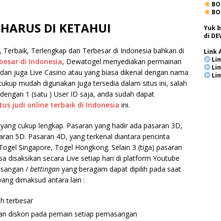
BO
BO
HARUS DI KETAHUI
Yuk b
di D
, Terbaik, Terlengkap dan Terbesar di Indonesia bahkan di
Link 
Lin
rbesar di Indonesia
, Dewatogel menyediakan permainan
Lin
k dan juga Live Casino atau yang biasa dikenal dengan nama
Lin
g cukup mudah digunakan juga tersedia dalam situs ini, salah
dengan 1 (satu ) User ID saja, anda sudah dapat
itus judi online terbaik di Indonesia
ini.
ang cukup lengkap. Pasaran yang hadir ada pasaran 3D,
ran 5D. Pasaran 4D, yang terkenal diantara pencinta
gel Singapore, Togel Hongkong. Selain 3 (tiga) pasaran
a disaksikan secara Live setiap hari di platform Youtube
pasangan /
bettingan
yang beragam dapat dipilih pada saat
ng dimaksud antara lain :
ah terbesar
an diskon pada pemain setiap pemasangan