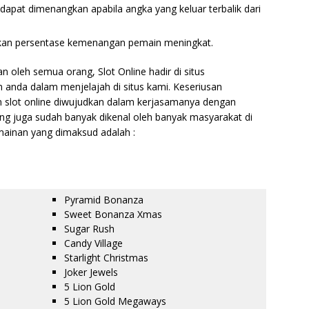
 dapat dimenangkan apabila angka yang keluar terbalik dari
nkan persentase kemenangan pemain meningkat.
 oleh semua orang, Slot Online hadir di situs
nda dalam menjelajah di situs kami. Keseriusan
lot online diwujudkan dalam kerjasamanya dengan
yang juga sudah banyak dikenal oleh banyak masyarakat di
mainan yang dimaksud adalah :
Pyramid Bonanza
Sweet Bonanza Xmas
Sugar Rush
Candy Village
Starlight Christmas
Joker Jewels
5 Lion Gold
5 Lion Gold Megaways