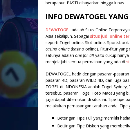
berapapun PASTI dibayarkan hingga lunas.
INFO DEWATOGEL YANG 
DEWATOGEL
adalah Situs Online Terpercaya
Asia sekalipun. Sebagai
situs judi online te
seperti Togel online, Slot online, Sportsboo
casino online
(kasino online). Fitur-fitur yan
satunya adalah
one for all
yaitu cukup hanya 
menjelajahi semua permainan yang ada di
s
DEWATOGEL hadir dengan pasaran-pasaran y
pasaran 4D, pasaran WILD 4D, dan juga pasa
TOGEL di INDONESIA adalah Togel Sydney, To
tersebut, pasaran Togel Toto Macau yang bis
juga dapat ditemukan di situs ini. Tipe-tipe 
melakukan pemasangan taruhan anda. Tipe ya
Bettingan Tipe Full yang memiliki hadi
Bettingan Tipe Diskon yang memberik