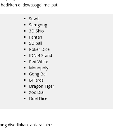
hadirkan di dewatogel meliputi :
Suwit
Samgong
3D Shio
Fantan
5D ball
Poker Dice
IDN 4 Stand
Red White
Monopoly
Gong Ball
Billiards
Dragon Tiger
Xoc Dia
Duel Dice
 disediakan, antara lain :