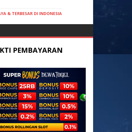
YA & TERBESAR DI INDONESIA
KTI PEMBAYARAN