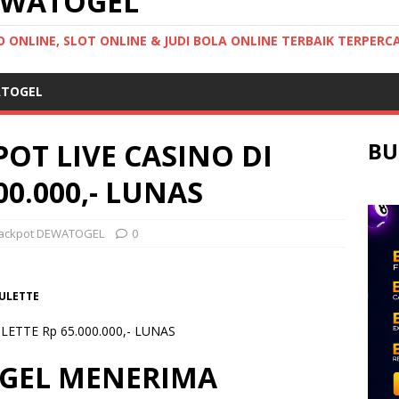
EWATOGEL
 ONLINE, SLOT ONLINE & JUDI BOLA ONLINE TERBAIK TERPERCA
ATOGEL
OT LIVE CASINO DI
BU
00.000,- LUNAS
 Jackpot DEWATOGEL
0
OULETTE
ETTE Rp 65.000.000,- LUNAS
GEL MENERIMA