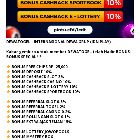
DEWATOGEL - INTERNASIONAL DEWA GRUP (IDN PLAY)
Kabar gembira untuk member DEWATOGEL telah Hadir
BONUS-
BONUS SPECIAL
!!!
BONUS FREE CHIPS RP. 25,000
BONUS DEPOSIT 10%
BONUS CASHBACK SLOT 3%
BONUS CASHBACK CASINO 10%
BONUS CASHBACK E-LOTTERY 10%
BONUS CASHBACK SPORTBOOK 10%
BONUS REFERRAL SLOT 0.5%
BONUS REFERRAL TOGEL 2%
BONUS REFERRAL CASINO 0.2%
BONUS ROLLINGAN SLOT 0.1%
BONUS EXTRA AJAK TEMAN 15%
BONUS LOTTERY JOWOPOOLS
BONUS MYSTERY BOX