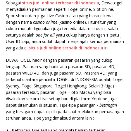
Sebagai
situs judi online terbesar di Indonesia
, Dewatogel
menyediakan permainan seperti Togel online, Slot online,
Sportsbook dan juga Live Casino atau yang biasa dikenal
dengan nama
casino online
(kasino online). Fitur-fitur yang
cukup mudah digunakan juga tersedia dalam situs ini, salah
satunya adalah
one for all
yaitu cukup hanya dengan 1 (satu )
User ID saja, anda sudah dapat menjelajahi semua permainan
yang ada di
situs judi online terbaik di Indonesia
ini.
DEWATOGEL hadir dengan pasaran-pasaran yang cukup
lengkap. Pasaran yang hadir ada pasaran 3D, pasaran 4D,
pasaran WILD 4D, dan juga pasaran 5D. Pasaran 4D, yang
terkenal diantara pencinta TOGEL di INDONESIA adalah Togel
Sydney, Togel Singapore, Togel Hongkong. Selain 3 (tiga)
pasaran tersebut, pasaran Togel Toto Macau yang bisa
disaksikan secara Live setiap hari di platform Youtube juga
dapat ditemukan di situs ini. Tipe-tipe pasangan /
bettingan
yang beragam dapat dipilih pada saat melakukan pemasangan
taruhan anda. Tipe yang dimaksud antara lain :
Bettingan Tipe Full yang memiliki hadiah terbesar