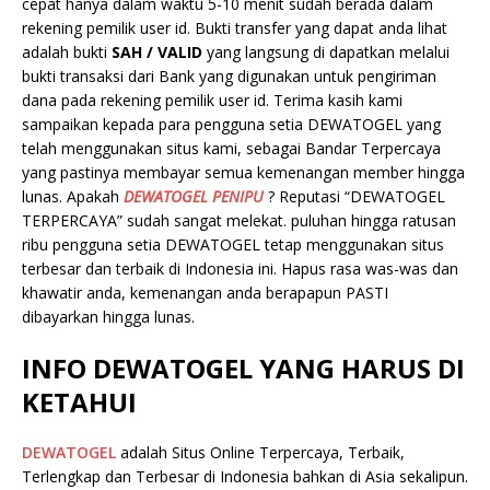
cepat hanya dalam waktu 5-10 menit sudah berada dalam
rekening pemilik user id. Bukti transfer yang dapat anda lihat
adalah bukti
SAH / VALID
yang langsung di dapatkan melalui
bukti transaksi dari Bank yang digunakan untuk pengiriman
dana pada rekening pemilik user id. Terima kasih kami
sampaikan kepada para pengguna setia DEWATOGEL yang
telah menggunakan situs kami, sebagai Bandar Terpercaya
yang pastinya membayar semua kemenangan member hingga
lunas. Apakah
DEWATOGEL PENIPU
? Reputasi “DEWATOGEL
TERPERCAYA” sudah sangat melekat. puluhan hingga ratusan
ribu pengguna setia DEWATOGEL tetap menggunakan situs
terbesar dan terbaik di Indonesia ini. Hapus rasa was-was dan
khawatir anda, kemenangan anda berapapun PASTI
dibayarkan hingga lunas.
INFO DEWATOGEL YANG HARUS DI
KETAHUI
DEWATOGEL
adalah Situs Online Terpercaya, Terbaik,
Terlengkap dan Terbesar di Indonesia bahkan di Asia sekalipun.