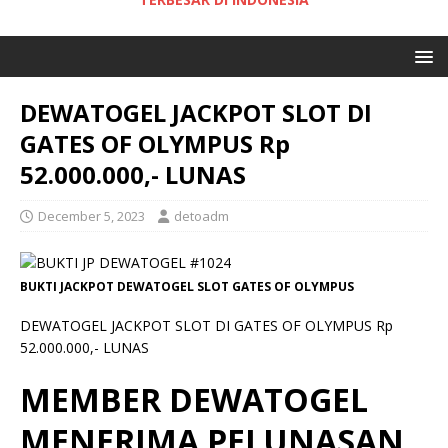
DEWATOGEL JACKPOT SLOT DI
GATES OF OLYMPUS Rp
52.000.000,- LUNAS
December 5, 2023
detoadm
BUKTI JACKPOT DEWATOGEL SLOT GATES OF OLYMPUS
DEWATOGEL JACKPOT SLOT DI GATES OF OLYMPUS Rp
52.000.000,- LUNAS
MEMBER DEWATOGEL
MENERIMA PELUNASAN