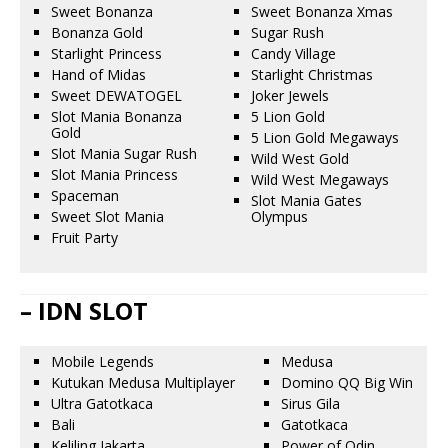
Sweet Bonanza
Sweet Bonanza Xmas
Bonanza Gold
Sugar Rush
Starlight Princess
Candy Village
Hand of Midas
Starlight Christmas
Sweet DEWATOGEL
Joker Jewels
Slot Mania Bonanza
5 Lion Gold
Gold
5 Lion Gold Megaways
Slot Mania Sugar Rush
Wild West Gold
Slot Mania Princess
Wild West Megaways
Spaceman
Slot Mania Gates
Sweet Slot Mania
Olympus
Fruit Party
– IDN SLOT
Mobile Legends
Medusa
Kutukan Medusa Multiplayer
Domino QQ Big Win
Ultra Gatotkaca
Sirus Gila
Bali
Gatotkaca
Keliling Jakarta
Power of Odin