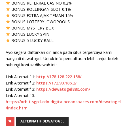
BONUS REFERRAL CASINO 0.2%
BONUS ROLLINGAN SLOT 0.1%
BONUS EXTRA AJAK TEMAN 15%
BONUS LOTTERY JOWOPOOLS
BONUS MYSTERY BOX
BONUS LUCKY SPIN
BONUS 5 LUCKY BALL
Ayo segera daftarkan diri anda pada situs terpercaya kami
hanya di dewatogel. Untuk info pendaftaran lebih lanjut boleh
hubungi kontak dibawah ini :
Link Alternatif 1:
http://178.128.222.158/
Link Alternatif 2:
https://172.93.186.2/
Link Alternatif 3:
https://dewatogel88x.com/
Link Alternatif 3:
https://orbit.sgp1.cdn.digitaloceanspaces.com/dewatogel
/index.html
ALTERNATIF DEWATOGEL