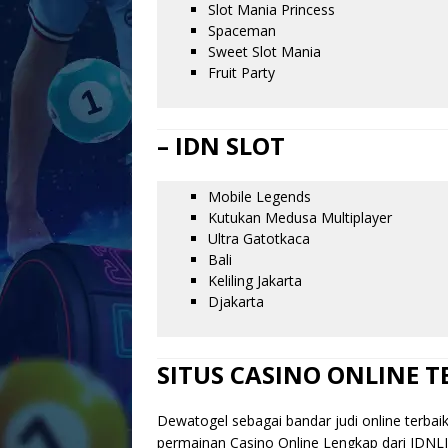
Slot Mania Princess
Spaceman
Sweet Slot Mania
Fruit Party
– IDN SLOT
Mobile Legends
Kutukan Medusa Multiplayer
Ultra Gatotkaca
Bali
Keliling Jakarta
Djakarta
SITUS CASINO ONLINE 
Dewatogel sebagai bandar judi online terbai
permainan Casino Online Lengkap dari IDNLI