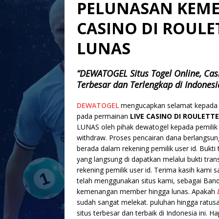
PELUNASAN KEME
CASINO DI ROULETT
LUNAS
“DEWATOGEL Situs Togel Online, Casi
Terbesar dan Terlengkap di Indonesi
DEWATOGEL
mengucapkan selamat kepada u
pada permainan
LIVE CASINO DI ROULETTE
LUNAS oleh pihak dewatogel kepada pemilik u
withdraw. Proses pencairan dana berlangsu
berada dalam rekening pemilik user id. Bukti 
yang langsung di dapatkan melalui bukti tra
rekening pemilik user id. Terima kasih ka
telah menggunakan situs kami, sebagai Ba
kemenangan member hingga lunas. Apakah
sudah sangat melekat. puluhan hingga rat
situs terbesar dan terbaik di Indonesia ini