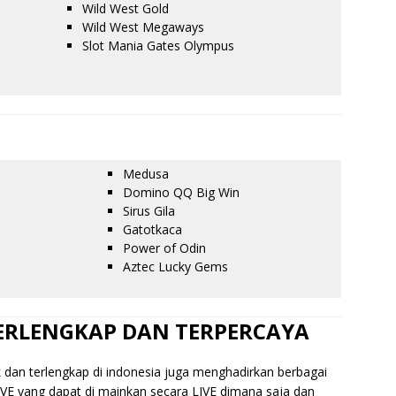
Wild West Gold
Wild West Megaways
Slot Mania Gates Olympus
Medusa
Domino QQ Big Win
Sirus Gila
Gatotkaca
Power of Odin
Aztec Lucky Gems
TERLENGKAP DAN TERPERCAYA
k dan terlengkap di indonesia juga menghadirkan berbagai
VE yang dapat di mainkan secara LIVE dimana saja dan