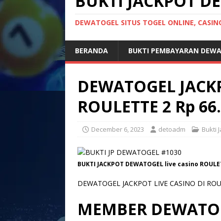
BUKTI JACKPOT D
DEWATOGEL SITUS TOGEL ONLINE, CASINO
BERANDA
BUKTI PEMBAYARAN DEW
DEWATOGEL JACKP
ROULETTE 2 Rp 66.
December 6, 2023
detoadm
Bukti
BUKTI JACKPOT DEWATOGEL live casino ROULE
DEWATOGEL JACKPOT LIVE CASINO DI ROUL
MEMBER DEWATO