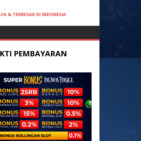
YA & TERBESAR DI INDONESIA
KTI PEMBAYARAN