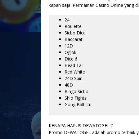
kapan saja. Permainan Casino Online yang di 
24
Roulette
Sicbo Dice
Baccarat
12D
Oglok
Dice 6
Head Tail
Red White
24D Spin
48D
Bingo Sicbo
Shio Fights
Gong Ball Jitu
KENAPA HARUS DEWATOGEL ?
Promo DEWATOGEL adalah promo terbaik yang