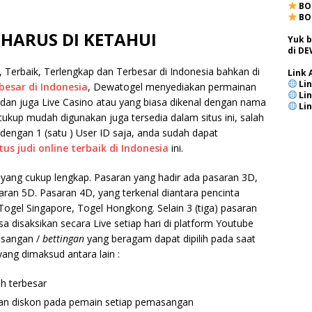
BO
BO
HARUS DI KETAHUI
Yuk b
di D
, Terbaik, Terlengkap dan Terbesar di Indonesia bahkan di
Link 
Lin
rbesar di Indonesia
, Dewatogel menyediakan permainan
Lin
k dan juga Live Casino atau yang biasa dikenal dengan nama
Lin
g cukup mudah digunakan juga tersedia dalam situs ini, salah
dengan 1 (satu ) User ID saja, anda sudah dapat
itus judi online terbaik di Indonesia
ini.
ang cukup lengkap. Pasaran yang hadir ada pasaran 3D,
ran 5D. Pasaran 4D, yang terkenal diantara pencinta
gel Singapore, Togel Hongkong. Selain 3 (tiga) pasaran
a disaksikan secara Live setiap hari di platform Youtube
pasangan /
bettingan
yang beragam dapat dipilih pada saat
ng dimaksud antara lain :
ah terbesar
an diskon pada pemain setiap pemasangan