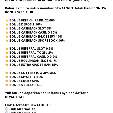
DEWATOGEL - INTERNASIONAL DEWA GRUP (IDN PLAY)
Kabar gembira untuk member DEWATOGEL telah Hadir
BONUS-
BONUS SPECIAL
!!!
BONUS FREE CHIPS RP. 25,000
BONUS DEPOSIT 10%
BONUS CASHBACK SLOT 3%
BONUS CASHBACK CASINO 10%
BONUS CASHBACK E-LOTTERY 10%
BONUS CASHBACK SPORTBOOK 10%
BONUS REFERRAL SLOT 0.5%
BONUS REFERRAL TOGEL 2%
BONUS REFERRAL CASINO 0.2%
BONUS ROLLINGAN SLOT 0.1%
BONUS EXTRA AJAK TEMAN 15%
BONUS LOTTERY JOWOPOOLS
BONUS MYSTERY BOX
BONUS LUCKY SPIN
BONUS 5 LUCKY BALL
Yuk buruan dapatkan bonus bonus nya dan daftar di
DEWATOGEL
Link Alternatif
DEWATOGEL
:
Link Alternatif 1