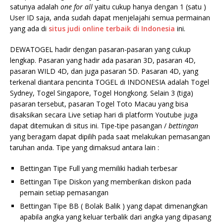
satunya adalah
one for all
yaitu cukup hanya dengan 1 (satu )
User ID saja, anda sudah dapat menjelajahi semua permainan
yang ada di
situs judi online terbaik di Indonesia
ini.
DEWATOGEL hadir dengan pasaran-pasaran yang cukup
lengkap. Pasaran yang hadir ada pasaran 3D, pasaran 4D,
pasaran WILD 4D, dan juga pasaran 5D. Pasaran 4D, yang
terkenal diantara pencinta TOGEL di INDONESIA adalah Togel
Sydney, Togel Singapore, Togel Hongkong. Selain 3 (tiga)
pasaran tersebut, pasaran Togel Toto Macau yang bisa
disaksikan secara Live setiap hari di platform Youtube juga
dapat ditemukan di situs ini. Tipe-tipe pasangan /
bettingan
yang beragam dapat dipilih pada saat melakukan pemasangan
taruhan anda. Tipe yang dimaksud antara lain :
Bettingan Tipe Full yang memiliki hadiah terbesar
Bettingan Tipe Diskon yang memberikan diskon pada
pemain setiap pemasangan
Bettingan Tipe BB ( Bolak Balik ) yang dapat dimenangkan
apabila angka yang keluar terbalik dari angka yang dipasang