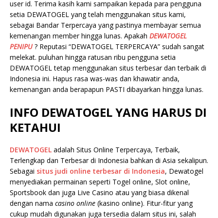
user id. Terima kasih kami sampaikan kepada para pengguna
setia DEWATOGEL yang telah menggunakan situs kami,
sebagai Bandar Terpercaya yang pastinya membayar semua
kemenangan member hingga lunas. Apakah
DEWATOGEL
PENIPU
? Reputasi “DEWATOGEL TERPERCAYA” sudah sangat
melekat. puluhan hingga ratusan ribu pengguna setia
DEWATOGEL tetap menggunakan situs terbesar dan terbaik di
Indonesia ini. Hapus rasa was-was dan khawatir anda,
kemenangan anda berapapun PASTI dibayarkan hingga lunas.
INFO DEWATOGEL YANG HARUS DI
KETAHUI
DEWATOGEL
adalah Situs Online Terpercaya, Terbaik,
Terlengkap dan Terbesar di Indonesia bahkan di Asia sekalipun.
Sebagai
situs judi online terbesar di Indonesia
, Dewatogel
menyediakan permainan seperti Togel online, Slot online,
Sportsbook dan juga Live Casino atau yang biasa dikenal
dengan nama
casino online
(kasino online). Fitur-fitur yang
cukup mudah digunakan juga tersedia dalam situs ini, salah