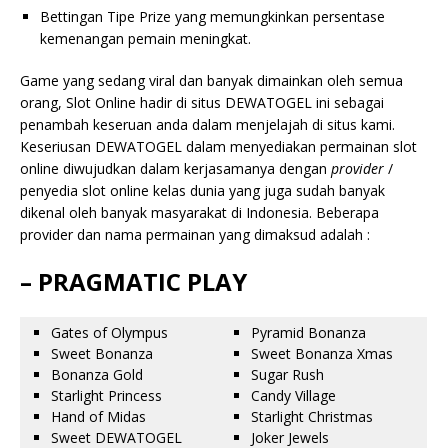
Bettingan Tipe Prize yang memungkinkan persentase
kemenangan pemain meningkat.
Game yang sedang viral dan banyak dimainkan oleh semua
orang, Slot Online hadir di situs DEWATOGEL ini sebagai
penambah keseruan anda dalam menjelajah di situs kami.
Keseriusan DEWATOGEL dalam menyediakan permainan slot
online diwujudkan dalam kerjasamanya dengan
provider
/
penyedia slot online kelas dunia yang juga sudah banyak
dikenal oleh banyak masyarakat di Indonesia. Beberapa
provider dan nama permainan yang dimaksud adalah :
– PRAGMATIC PLAY
Gates of Olympus
Pyramid Bonanza
Sweet Bonanza
Sweet Bonanza Xmas
Bonanza Gold
Sugar Rush
Starlight Princess
Candy Village
Hand of Midas
Starlight Christmas
Sweet DEWATOGEL
Joker Jewels