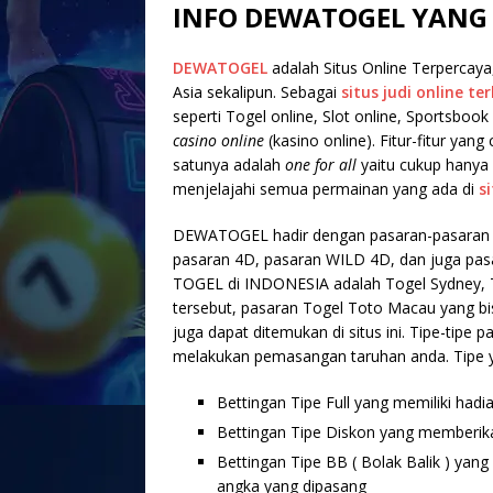
INFO DEWATOGEL YANG 
DEWATOGEL
adalah Situs Online Terpercaya
Asia sekalipun. Sebagai
situs judi online te
seperti Togel online, Slot online, Sportsboo
casino online
(kasino online). Fitur-fitur yan
satunya adalah
one for all
yaitu cukup hanya 
menjelajahi semua permainan yang ada di
s
DEWATOGEL hadir dengan pasaran-pasaran y
pasaran 4D, pasaran WILD 4D, dan juga pasa
TOGEL di INDONESIA adalah Togel Sydney, To
tersebut, pasaran Togel Toto Macau yang bis
juga dapat ditemukan di situs ini. Tipe-tipe 
melakukan pemasangan taruhan anda. Tipe ya
Bettingan Tipe Full yang memiliki hadi
Bettingan Tipe Diskon yang memberik
Bettingan Tipe BB ( Bolak Balik ) yang
angka yang dipasang