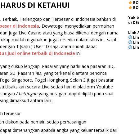
HARUS DI KETAHUI
BO
BO
Yuk b
, Terbaik, Terlengkap dan Terbesar di Indonesia bahkan di
di D
rbesar di Indonesia
, Dewatogel menyediakan permainan
k dan juga Live Casino atau yang biasa dikenal dengan nama
Link 
Lin
g cukup mudah digunakan juga tersedia dalam situs ini, salah
Lin
dengan 1 (satu ) User ID saja, anda sudah dapat
Lin
itus judi online terbaik di Indonesia
ini.
ang cukup lengkap. Pasaran yang hadir ada pasaran 3D,
ran 5D. Pasaran 4D, yang terkenal diantara pencinta
gel Singapore, Togel Hongkong. Selain 3 (tiga) pasaran
a disaksikan secara Live setiap hari di platform Youtube
pasangan /
bettingan
yang beragam dapat dipilih pada saat
ng dimaksud antara lain :
ah terbesar
an diskon pada pemain setiap pemasangan
 dapat dimenangkan apabila angka yang keluar terbalik dari