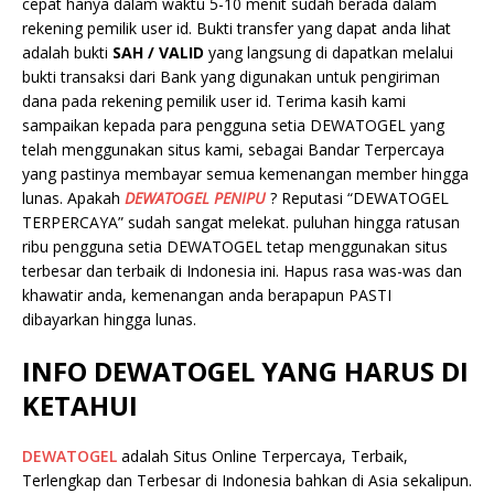
cepat hanya dalam waktu 5-10 menit sudah berada dalam
rekening pemilik user id. Bukti transfer yang dapat anda lihat
adalah bukti
SAH / VALID
yang langsung di dapatkan melalui
bukti transaksi dari Bank yang digunakan untuk pengiriman
dana pada rekening pemilik user id. Terima kasih kami
sampaikan kepada para pengguna setia DEWATOGEL yang
telah menggunakan situs kami, sebagai Bandar Terpercaya
yang pastinya membayar semua kemenangan member hingga
lunas. Apakah
DEWATOGEL PENIPU
? Reputasi “DEWATOGEL
TERPERCAYA” sudah sangat melekat. puluhan hingga ratusan
ribu pengguna setia DEWATOGEL tetap menggunakan situs
terbesar dan terbaik di Indonesia ini. Hapus rasa was-was dan
khawatir anda, kemenangan anda berapapun PASTI
dibayarkan hingga lunas.
INFO DEWATOGEL YANG HARUS DI
KETAHUI
DEWATOGEL
adalah Situs Online Terpercaya, Terbaik,
Terlengkap dan Terbesar di Indonesia bahkan di Asia sekalipun.