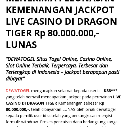
KEMENANGAN JACKPOT
LIVE CASINO DI DRAGON
TIGER Rp 80.000.000,-
LUNAS
“DEWATOGEL Situs Togel Online, Casino Online,
Slot Online Terbaik, Terpercaya, Terbesar dan
Terlengkap di Indonesia – Jackpot berapapun pasti
dibayar”
DEWATOGEL
mengucapkan selamat kepada user id :
K88***
yang telah berhasil mendapatkan jackpot pada permainan
LIVE
CASINO DI DRAGON TIGER
Kemenangan sebesar
Rp
80.000.000,-.
telah dibayarkan LUNAS oleh pihak dewatogel
kepada pemilik user id setelah yang bersangkutan mengisi
formulir withdraw. Proses pencairan dana berlangsung sangat