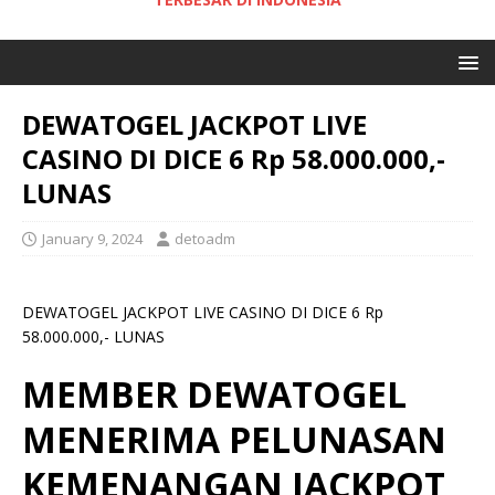
DEWATOGEL JACKPOT LIVE
CASINO DI DICE 6 Rp 58.000.000,-
LUNAS
January 9, 2024
detoadm
DEWATOGEL JACKPOT LIVE CASINO DI DICE 6 Rp
58.000.000,- LUNAS
MEMBER DEWATOGEL
MENERIMA PELUNASAN
KEMENANGAN JACKPOT