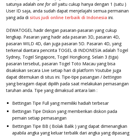
satunya adalah
one for all
yaitu cukup hanya dengan 1 (satu )
User ID saja, anda sudah dapat menjelajahi semua permainan
yang ada di
situs judi
online terbaik di Indonesia
ini.
DEWATOGEL hadir dengan pasaran-pasaran yang cukup
lengkap. Pasaran yang hadir ada pasaran 3D, pasaran 4D,
pasaran WILD 4D, dan juga pasaran 5D. Pasaran 4D, yang
terkenal diantara pencinta TOGEL di INDONESIA adalah Togel
Sydney, Togel Singapore, Togel Hongkong. Selain 3 (tiga)
pasaran tersebut, pasaran Togel Toto Macau yang bisa
disaksikan secara Live setiap hari di platform Youtube juga
dapat ditemukan di situs ini. Tipe-tipe pasangan /
bettingan
yang beragam dapat dipilih pada saat melakukan pemasangan
taruhan anda. Tipe yang dimaksud antara lain :
Bettingan Tipe Full yang memiliki hadiah terbesar
Bettingan Tipe Diskon yang memberikan diskon pada
pemain setiap pemasangan
Bettingan Tipe BB ( Bolak Balik ) yang dapat dimenangkan
apabila angka yang keluar terbalik dari angka yang dipasang