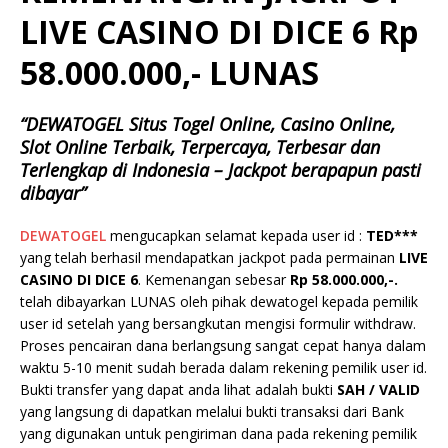
LIVE CASINO DI DICE 6 Rp
58.000.000,- LUNAS
“DEWATOGEL Situs Togel Online, Casino Online,
Slot Online Terbaik, Terpercaya, Terbesar dan
Terlengkap di Indonesia – Jackpot berapapun pasti
dibayar”
DEWATOGEL
mengucapkan selamat kepada user id :
TED***
yang telah berhasil mendapatkan jackpot pada permainan
LIVE
CASINO DI DICE
6
. Kemenangan sebesar
Rp 58.000.000,-.
telah dibayarkan LUNAS oleh pihak dewatogel kepada pemilik
user id setelah yang bersangkutan mengisi formulir withdraw.
Proses pencairan dana berlangsung sangat cepat hanya dalam
waktu 5-10 menit sudah berada dalam rekening pemilik user id.
Bukti transfer yang dapat anda lihat adalah bukti
SAH / VALID
yang langsung di dapatkan melalui bukti transaksi dari Bank
yang digunakan untuk pengiriman dana pada rekening pemilik