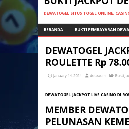
BUKTI JACKPOT D
DEWATOGEL SITUS TOGEL ONLINE, CASINO
BERANDA
BUKTI PEMBAYARAN DEW
DEWATOGEL JACKP
ROULETTE Rp 78.0
January 14, 2024
detoadm
Bukti J
DEWATOGEL JACKPOT LIVE CASINO DI ROU
MEMBER DEWATO
PELUNASAN KEME