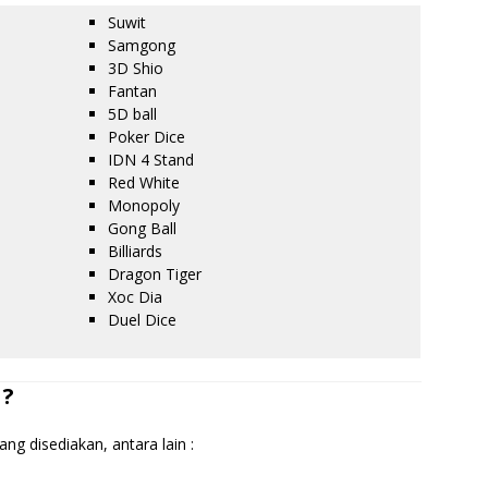
Suwit
Samgong
3D Shio
Fantan
5D ball
Poker Dice
IDN 4 Stand
Red White
Monopoly
Gong Ball
Billiards
Dragon Tiger
Xoc Dia
Duel Dice
 ?
 disediakan, antara lain :