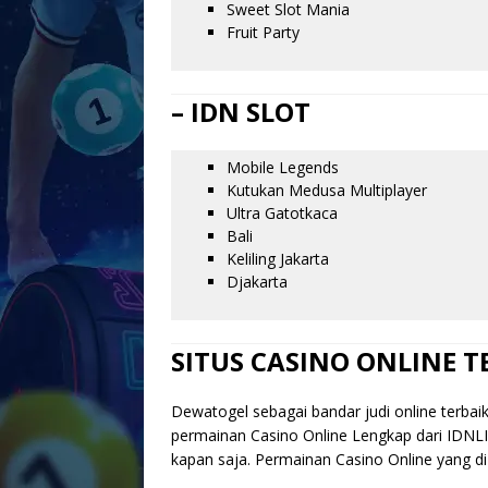
Sweet Slot Mania
Fruit Party
– IDN SLOT
Mobile Legends
Kutukan Medusa Multiplayer
Ultra Gatotkaca
Bali
Keliling Jakarta
Djakarta
SITUS CASINO ONLINE 
Dewatogel sebagai bandar judi online terbai
permainan Casino Online Lengkap dari IDNLI
kapan saja. Permainan Casino Online yang di 