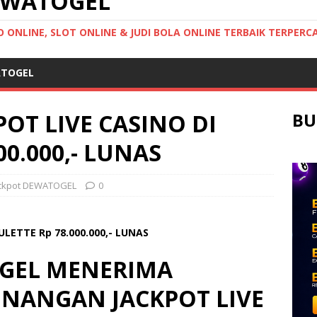
EWATOGEL
 ONLINE, SLOT ONLINE & JUDI BOLA ONLINE TERBAIK TERPERCA
ATOGEL
OT LIVE CASINO DI
BU
00.000,- LUNAS
ackpot DEWATOGEL
0
LETTE Rp 78.000.000,- LUNAS
GEL MENERIMA
NANGAN JACKPOT LIVE