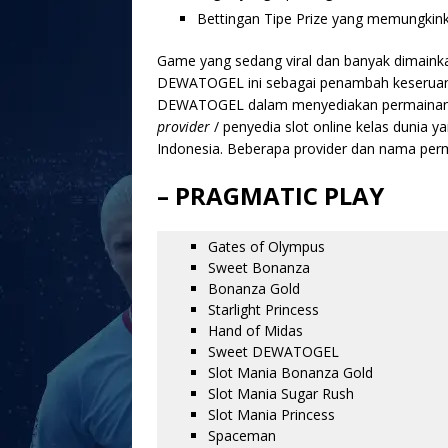
Bettingan Tipe Prize yang memungki
Game yang sedang viral dan banyak dimainkan
DEWATOGEL ini sebagai penambah keseruan a
DEWATOGEL dalam menyediakan permainan s
provider
/ penyedia slot online kelas dunia 
Indonesia. Beberapa provider dan nama per
– PRAGMATIC PLAY
Gates of Olympus
Sweet Bonanza
Bonanza Gold
Starlight Princess
Hand of Midas
Sweet DEWATOGEL
Slot Mania Bonanza Gold
Slot Mania Sugar Rush
Slot Mania Princess
Spaceman