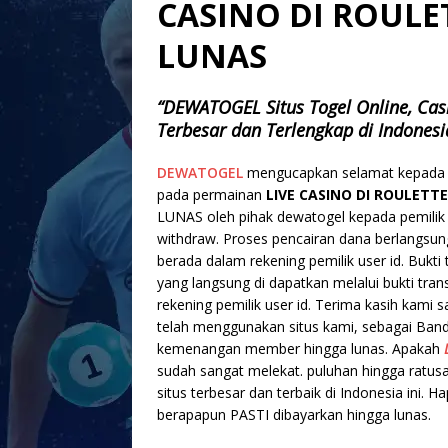
CASINO DI ROULETT
LUNAS
“DEWATOGEL Situs Togel Online, Casi
Terbesar dan Terlengkap di Indonesi
DEWATOGEL
mengucapkan selamat kepada u
pada permainan
LIVE CASINO DI ROULETTE
LUNAS oleh pihak dewatogel kepada pemilik u
withdraw. Proses pencairan dana berlangsu
berada dalam rekening pemilik user id. Bukti 
yang langsung di dapatkan melalui bukti tra
rekening pemilik user id. Terima kasih ka
telah menggunakan situs kami, sebagai Ba
kemenangan member hingga lunas. Apakah
sudah sangat melekat. puluhan hingga rat
situs terbesar dan terbaik di Indonesia ini
berapapun PASTI dibayarkan hingga lunas.