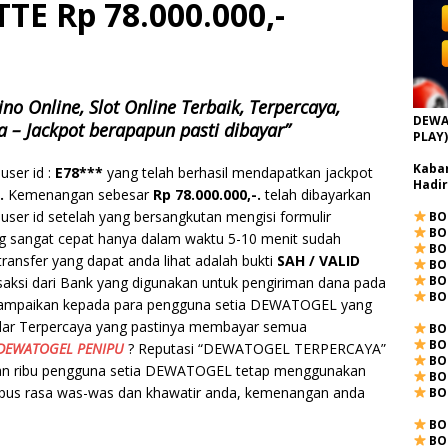
E Rp 78.000.000,-
no Online, Slot Online Terbaik, Terpercaya,
DEWA
a – Jackpot berapapun pasti dibayar”
PLAY)
Kaba
ser id :
E78***
yang telah berhasil mendapatkan jackpot
Hadi
.
Kemenangan sebesar
Rp 78.000.000,-.
telah dibayarkan
ser id setelah yang bersangkutan mengisi formulir
BON
BO
ng sangat cepat hanya dalam waktu 5-10 menit sudah
BO
transfer yang dapat anda lihat adalah bukti
SAH / VALID
BO
BO
nsaksi dari Bank yang digunakan untuk pengiriman dana pada
BO
mi sampaikan kepada para pengguna setia DEWATOGEL yang
ndar Terpercaya yang pastinya membayar semua
BO
BO
DEWATOGEL PENIPU
? Reputasi “DEWATOGEL TERPERCAYA”
BO
usan ribu pengguna setia DEWATOGEL tetap menggunakan
BO
. Hapus rasa was-was dan khawatir anda, kemenangan anda
BO
BO
BO