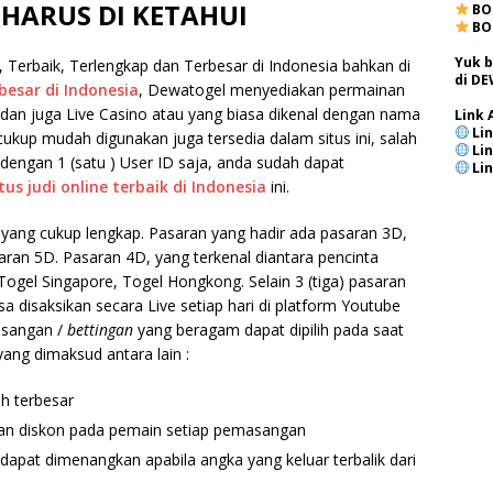
HARUS DI KETAHUI
BO
BO
Yuk b
, Terbaik, Terlengkap dan Terbesar di Indonesia bahkan di
di D
rbesar di Indonesia
, Dewatogel menyediakan permainan
k dan juga Live Casino atau yang biasa dikenal dengan nama
Link 
Lin
g cukup mudah digunakan juga tersedia dalam situs ini, salah
Lin
dengan 1 (satu ) User ID saja, anda sudah dapat
Lin
itus judi
online terbaik di Indonesia
ini.
ang cukup lengkap. Pasaran yang hadir ada pasaran 3D,
ran 5D. Pasaran 4D, yang terkenal diantara pencinta
gel Singapore, Togel Hongkong. Selain 3 (tiga) pasaran
a disaksikan secara Live setiap hari di platform Youtube
pasangan /
bettingan
yang beragam dapat dipilih pada saat
ng dimaksud antara lain :
ah terbesar
an diskon pada pemain setiap pemasangan
 dapat dimenangkan apabila angka yang keluar terbalik dari