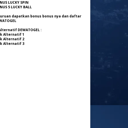
NUS LUCKY SPIN
NUS 5 LUCKY BALL
uruan dapatkan bonus bonus nya dan daftar
EWATOGEL
Alternatif
DEWATOGEL
:
k Alternatif 1
k Alternatif 2
k Alternatif 3