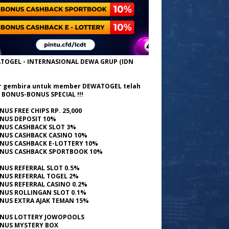
TOGEL - INTERNASIONAL DEWA GRUP (IDN
r gembira untuk member DEWATOGEL telah
r
BONUS-BONUS SPECIAL
!!!
US FREE CHIPS RP. 25,000
NUS DEPOSIT 10%
NUS CASHBACK SLOT 3%
NUS CASHBACK CASINO 10%
NUS CASHBACK E-LOTTERY 10%
NUS CASHBACK SPORTBOOK 10%
NUS REFERRAL SLOT 0.5%
NUS REFERRAL TOGEL 2%
NUS REFERRAL CASINO 0.2%
NUS ROLLINGAN SLOT 0.1%
NUS EXTRA AJAK TEMAN 15%
NUS LOTTERY JOWOPOOLS
NUS MYSTERY BOX