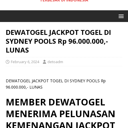
DEWATOGEL JACKPOT TOGEL DI
SYDNEY POOLS Rp 96.000.000,-
LUNAS
February 6, 2024
detoadm
DEWATOGEL JACKPOT TOGEL DI SYDNEY POOLS Rp
96.000.000,- LUNAS
MEMBER DEWATOGEL
MENERIMA PELUNASAN
KEMENANGAN JACKPOT