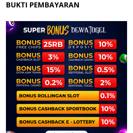
BUKTI PEMBAYARAN