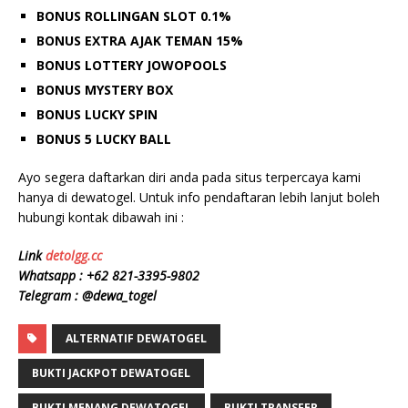
BONUS ROLLINGAN SLOT 0.1%
BONUS EXTRA AJAK TEMAN 15%
BONUS LOTTERY JOWOPOOLS
BONUS MYSTERY BOX
BONUS LUCKY SPIN
BONUS 5 LUCKY BALL
Ayo segera daftarkan diri anda pada situs terpercaya kami
hanya di dewatogel. Untuk info pendaftaran lebih lanjut boleh
hubungi kontak dibawah ini :
Link
detolgg.cc
Whatsapp :
+62 8
21-3395-9802
Telegram : @dewa_togel
ALTERNATIF DEWATOGEL
BUKTI JACKPOT DEWATOGEL
BUKTI MENANG DEWATOGEL
BUKTI TRANSFER