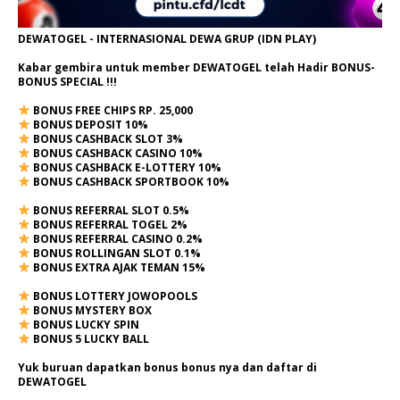
DEWATOGEL - INTERNASIONAL DEWA GRUP (IDN PLAY)
Kabar gembira untuk member DEWATOGEL telah Hadir
BONUS-
BONUS SPECIAL
!!!
BONUS FREE CHIPS RP. 25,000
BONUS DEPOSIT 10%
BONUS CASHBACK SLOT 3%
BONUS CASHBACK CASINO 10%
BONUS CASHBACK E-LOTTERY 10%
BONUS CASHBACK SPORTBOOK 10%
BONUS REFERRAL SLOT 0.5%
BONUS REFERRAL TOGEL 2%
BONUS REFERRAL CASINO 0.2%
BONUS ROLLINGAN SLOT 0.1%
BONUS EXTRA AJAK TEMAN 15%
BONUS LOTTERY JOWOPOOLS
BONUS MYSTERY BOX
BONUS LUCKY SPIN
BONUS 5 LUCKY BALL
Yuk buruan dapatkan bonus bonus nya dan daftar di
DEWATOGEL