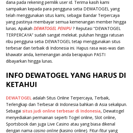
dana pada rekening pemilik user id. Terima kasih kami
sampaikan kepada para pengguna setia DEWATOGEL yang
telah menggunakan situs kami, sebagai Bandar Terpercaya
yang pastinya membayar semua kemenangan member hingga
lunas. Apakah
DEWATOGEL PENIPU
? Reputasi “DEWATOGEL
TERPERCAYA” sudah sangat melekat. puluhan hingga ratusan
ribu pengguna setia DEWATOGEL tetap menggunakan situs
terbesar dan terbaik di Indonesia ini. Hapus rasa was-was dan
khawatir anda, kemenangan anda berapapun PASTI
dibayarkan hingga lunas.
INFO DEWATOGEL YANG HARUS DI
KETAHUI
DEWATOGEL
adalah Situs Online Terpercaya, Terbaik,
Terlengkap dan Terbesar di Indonesia bahkan di Asia sekalipun.
Sebagai
situs judi online terbesar di Indonesia
, Dewatogel
menyediakan permainan seperti Togel online, Slot online,
Sportsbook dan juga Live Casino atau yang biasa dikenal
dengan nama
casino online
(kasino online). Fitur-fitur yang