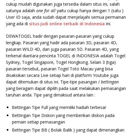
cukup mudah digunakan juga tersedia dalam situs ini, salah
satunya adalah
one for all
yaitu cukup hanya dengan 1 (satu )
User ID saja, anda sudah dapat menjelajahi semua permainan
yang ada di
situs judi online terbaik di Indonesia
ini.
DEWATOGEL hadir dengan pasaran-pasaran yang cukup
lengkap. Pasaran yang hadir ada pasaran 3D, pasaran 4D,
pasaran WILD 4D, dan juga pasaran 5D. Pasaran 4D, yang
terkenal diantara pencinta TOGEL di INDONESIA adalah Togel
Sydney, Togel Singapore, Togel Hongkong. Selain 3 (tiga)
pasaran tersebut, pasaran Togel Toto Macau yang bisa
disaksikan secara Live setiap hari di platform Youtube juga
dapat ditemukan di situs ini. Tipe-tipe pasangan /
bettingan
yang beragam dapat dipilih pada saat melakukan pemasangan
taruhan anda. Tipe yang dimaksud antara lain :
Bettingan Tipe Full yang memiliki hadiah terbesar
Bettingan Tipe Diskon yang memberikan diskon pada
pemain setiap pemasangan
Bettingan Tipe BB ( Bolak Balik ) yang dapat dimenangkan