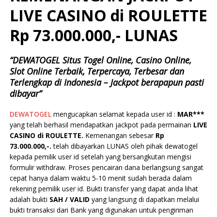
LIVE CASINO di ROULETTE
Rp 73.000.000,- LUNAS
“DEWATOGEL Situs Togel Online, Casino Online,
Slot Online Terbaik, Terpercaya, Terbesar dan
Terlengkap di Indonesia – Jackpot berapapun pasti
dibayar”
DEWATOGEL
mengucapkan selamat kepada user id :
MAR***
yang telah berhasil mendapatkan jackpot pada permainan
LIVE
CASINO di ROULETTE.
Kemenangan sebesar
Rp
73.000.000,-.
telah dibayarkan LUNAS oleh pihak dewatogel
kepada pemilik user id setelah yang bersangkutan mengisi
formulir withdraw. Proses pencairan dana berlangsung sangat
cepat hanya dalam waktu 5-10 menit sudah berada dalam
rekening pemilik user id. Bukti transfer yang dapat anda lihat
adalah bukti
SAH / VALID
yang langsung di dapatkan melalui
bukti transaksi dari Bank yang digunakan untuk pengiriman