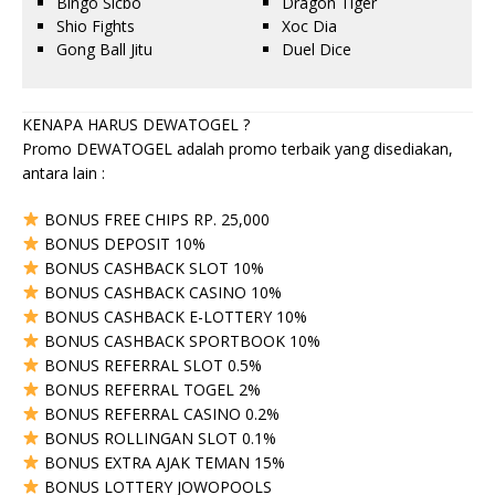
Bingo Sicbo
Dragon Tiger
Shio Fights
Xoc Dia
Gong Ball Jitu
Duel Dice
KENAPA HARUS DEWATOGEL ?
Promo DEWATOGEL adalah promo terbaik yang disediakan,
antara lain :
BONUS FREE CHIPS RP. 25,000
BONUS DEPOSIT 10%
BONUS CASHBACK SLOT 10%
BONUS CASHBACK CASINO 10%
BONUS CASHBACK E-LOTTERY 10%
BONUS CASHBACK SPORTBOOK 10%
BONUS REFERRAL SLOT 0.5%
BONUS REFERRAL TOGEL 2%
BONUS REFERRAL CASINO 0.2%
BONUS ROLLINGAN SLOT 0.1%
BONUS EXTRA AJAK TEMAN 15%
BONUS LOTTERY JOWOPOOLS