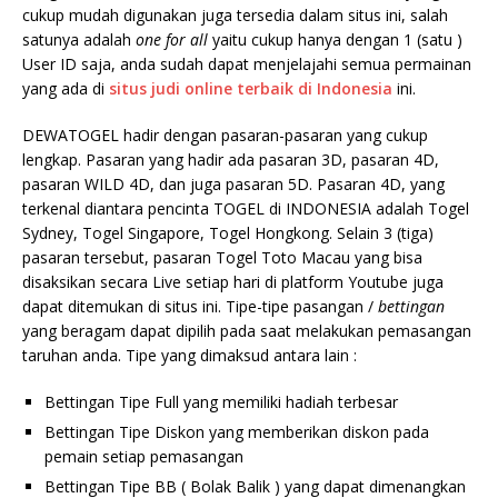
cukup mudah digunakan juga tersedia dalam situs ini, salah
satunya adalah
one for all
yaitu cukup hanya dengan 1 (satu )
User ID saja, anda sudah dapat menjelajahi semua permainan
yang ada di
situs judi
online terbaik di Indonesia
ini.
DEWATOGEL hadir dengan pasaran-pasaran yang cukup
lengkap. Pasaran yang hadir ada pasaran 3D, pasaran 4D,
pasaran WILD 4D, dan juga pasaran 5D. Pasaran 4D, yang
terkenal diantara pencinta TOGEL di INDONESIA adalah Togel
Sydney, Togel Singapore, Togel Hongkong. Selain 3 (tiga)
pasaran tersebut, pasaran Togel Toto Macau yang bisa
disaksikan secara Live setiap hari di platform Youtube juga
dapat ditemukan di situs ini. Tipe-tipe pasangan /
bettingan
yang beragam dapat dipilih pada saat melakukan pemasangan
taruhan anda. Tipe yang dimaksud antara lain :
Bettingan Tipe Full yang memiliki hadiah terbesar
Bettingan Tipe Diskon yang memberikan diskon pada
pemain setiap pemasangan
Bettingan Tipe BB ( Bolak Balik ) yang dapat dimenangkan