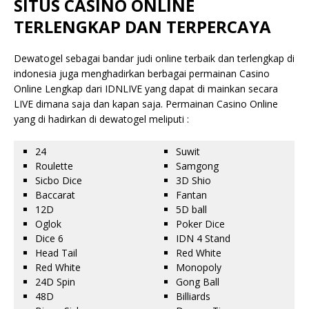
SITUS CASINO ONLINE
TERLENGKAP DAN TERPERCAYA
Dewatogel sebagai bandar judi online terbaik dan terlengkap di
indonesia juga menghadirkan berbagai permainan Casino
Online Lengkap dari IDNLIVE yang dapat di mainkan secara
LIVE dimana saja dan kapan saja. Permainan Casino Online
yang di hadirkan di dewatogel meliputi :
24
Suwit
Roulette
Samgong
Sicbo Dice
3D Shio
Baccarat
Fantan
12D
5D ball
Oglok
Poker Dice
Dice 6
IDN 4 Stand
Head Tail
Red White
Red White
Monopoly
24D Spin
Gong Ball
48D
Billiards