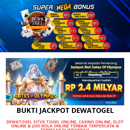
BUKTI JACKPOT DEWATOGEL
DEWATOGEL SITUS TOGEL ONLINE, CASINO ONLINE, SLOT
ONLINE & JUDI BOLA ONLINE TERBAIK TERPERCAYA &
TERBESAR DI INDONESIA