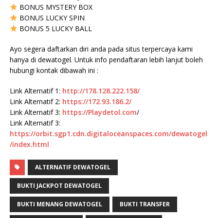
BONUS MYSTERY BOX
BONUS LUCKY SPIN
BONUS 5 LUCKY BALL
Ayo segera daftarkan diri anda pada situs terpercaya kami
hanya di dewatogel. Untuk info pendaftaran lebih lanjut boleh
hubungi kontak dibawah ini :
Link Alternatif 1:
http://178.128.222.158/
Link Alternatif 2:
https://172.93.186.2/
Link Alternatif 3:
https://
Playdetol.com
/
Link Alternatif 3:
https://orbit.sgp1.cdn.digitaloceanspaces.com/dewatogel
/index.html
ALTERNATIF DEWATOGEL
BUKTI JACKPOT DEWATOGEL
BUKTI MENANG DEWATOGEL
BUKTI TRANSFER