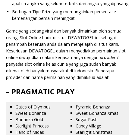
apabila angka yang keluar terbalik dari angka yang dipasang
Bettingan Tipe Prize yang memungkinkan persentase
kemenangan pemain meningkat.
Game yang sedang viral dan banyak dimainkan oleh semua
orang, Slot Online hadir di situs DEWATOGEL ini sebagai
penambah keseruan anda dalam menjelajah di situs kami.
Keseriusan DEWATOGEL dalam menyediakan permainan slot
online diwujudkan dalam kerjasamanya dengan
provider
/
penyedia slot online kelas dunia yang juga sudah banyak
dikenal oleh banyak masyarakat di Indonesia. Beberapa
provider dan nama permainan yang dimaksud adalah :
– PRAGMATIC PLAY
Gates of Olympus
Pyramid Bonanza
Sweet Bonanza
Sweet Bonanza Xmas
Bonanza Gold
Sugar Rush
Starlight Princess
Candy Village
Hand of Midas
Starlight Christmas