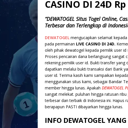
CASINO DI 24D Rp 
“DEWATOGEL Situs Togel Online, Casi
Terbesar dan Terlengkap di Indonesi
DEWATOGEL
mengucapkan selamat kepada u
pada permainan
LIVE CASINO DI 24D.
Keme
oleh pihak dewatogel kepada pemilik user id
Proses pencairan dana berlangsung sangat 
rekening pemilik user id. Bukti transfer yang
dapatkan melalui bukti transaksi dari Bank 
user id. Terima kasih kami sampaikan kepa
menggunakan situs kami, sebagai Bandar 
member hingga lunas. Apakah
DEWATOGEL P
sangat melekat. puluhan hingga ratusan ri
terbesar dan terbaik di Indonesia ini. Hapu
berapapun PASTI dibayarkan hingga lunas.
INFO DEWATOGEL YANG 