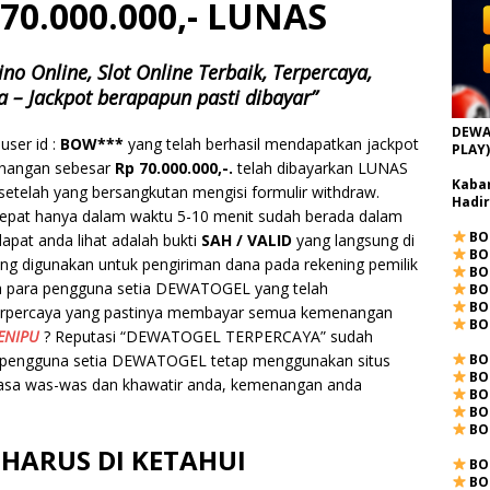
70.000.000,- LUNAS
no Online, Slot Online Terbaik, Terpercaya,
a – Jackpot berapapun pasti dibayar”
DEWA
ser id :
BOW***
yang telah berhasil mendapatkan jackpot
PLAY)
nangan sebesar
Rp 70.000.000,-.
telah dibayarkan LUNAS
Kaba
 setelah yang bersangkutan mengisi formulir withdraw.
Hadi
cepat hanya dalam waktu 5-10 menit sudah berada dalam
BON
 dapat anda lihat adalah bukti
SAH / VALID
yang langsung di
BO
yang digunakan untuk pengiriman dana pada rekening pemilik
BO
da para pengguna setia DEWATOGEL yang telah
BO
BO
Terpercaya yang pastinya membayar semua kemenangan
BO
ENIPU
? Reputasi “DEWATOGEL TERPERCAYA” sudah
bu pengguna setia DEWATOGEL tetap menggunakan situs
BO
BO
s rasa was-was dan khawatir anda, kemenangan anda
BO
BO
BO
HARUS DI KETAHUI
BO
BO