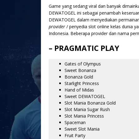
Game yang sedang viral dan banyak dimainkan
DEWATOGEL ini sebagai penambah keseruan a
DEWATOGEL dalam menyediakan permainan s
provider
/ penyedia slot online kelas dunia 
Indonesia. Beberapa provider dan nama per
– PRAGMATIC PLAY
Gates of Olympus
Sweet Bonanza
Bonanza Gold
Starlight Princess
Hand of Midas
Sweet DEWATOGEL
Slot Mania Bonanza Gold
Slot Mania Sugar Rush
Slot Mania Princess
Spaceman
Sweet Slot Mania
Fruit Party