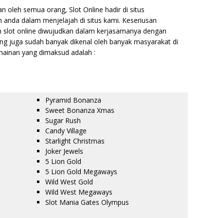
 oleh semua orang, Slot Online hadir di situs
nda dalam menjelajah di situs kami. Keseriusan
lot online diwujudkan dalam kerjasamanya dengan
yang juga sudah banyak dikenal oleh banyak masyarakat di
mainan yang dimaksud adalah :
Pyramid Bonanza
Sweet Bonanza Xmas
Sugar Rush
Candy Village
Starlight Christmas
Joker Jewels
5 Lion Gold
5 Lion Gold Megaways
Wild West Gold
Wild West Megaways
Slot Mania Gates Olympus