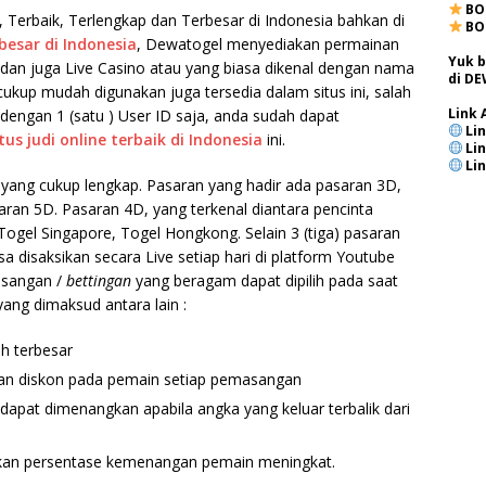
BO
, Terbaik, Terlengkap dan Terbesar di Indonesia bahkan di
BO
rbesar di Indonesia
, Dewatogel menyediakan permainan
Yuk b
k dan juga Live Casino atau yang biasa dikenal dengan nama
di D
g cukup mudah digunakan juga tersedia dalam situs ini, salah
Link 
dengan 1 (satu ) User ID saja, anda sudah dapat
Lin
itus judi
online terbaik di Indonesia
ini.
Lin
Lin
ang cukup lengkap. Pasaran yang hadir ada pasaran 3D,
ran 5D. Pasaran 4D, yang terkenal diantara pencinta
gel Singapore, Togel Hongkong. Selain 3 (tiga) pasaran
a disaksikan secara Live setiap hari di platform Youtube
pasangan /
bettingan
yang beragam dapat dipilih pada saat
ng dimaksud antara lain :
ah terbesar
an diskon pada pemain setiap pemasangan
 dapat dimenangkan apabila angka yang keluar terbalik dari
nkan persentase kemenangan pemain meningkat.