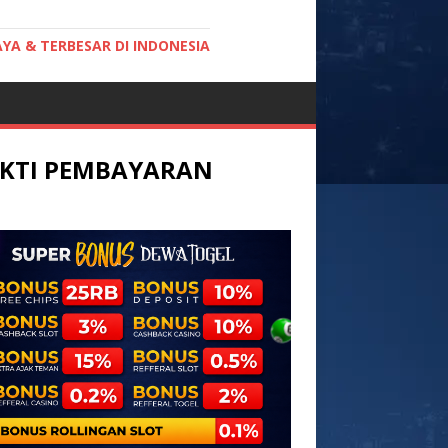
YA & TERBESAR DI INDONESIA
KTI PEMBAYARAN