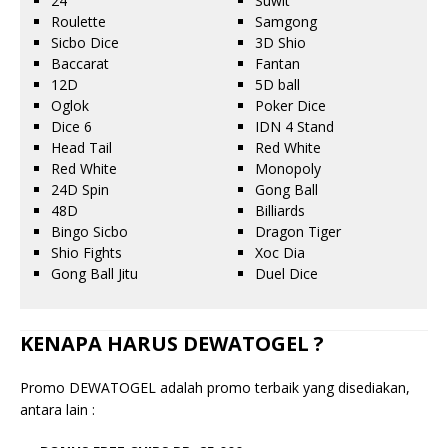
24
Suwit
Roulette
Samgong
Sicbo Dice
3D Shio
Baccarat
Fantan
12D
5D ball
Oglok
Poker Dice
Dice 6
IDN 4 Stand
Head Tail
Red White
Red White
Monopoly
24D Spin
Gong Ball
48D
Billiards
Bingo Sicbo
Dragon Tiger
Shio Fights
Xoc Dia
Gong Ball Jitu
Duel Dice
KENAPA HARUS DEWATOGEL ?
Promo DEWATOGEL adalah promo terbaik yang disediakan,
antara lain :