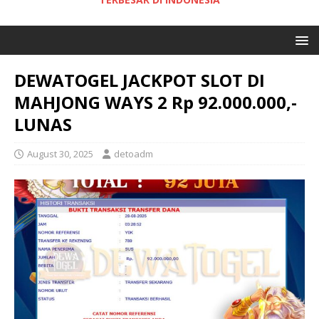
DEWATOGEL JACKPOT SLOT DI
MAHJONG WAYS 2 Rp 92.000.000,-
LUNAS
August 30, 2025
detoadm