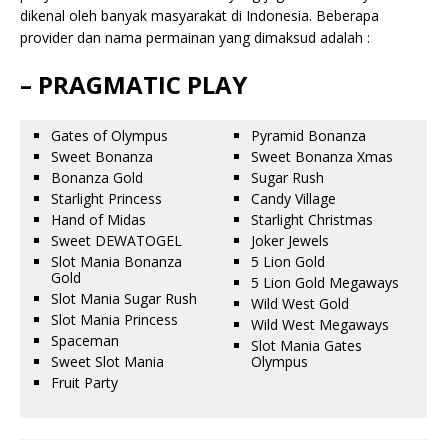
dikenal oleh banyak masyarakat di Indonesia. Beberapa
provider dan nama permainan yang dimaksud adalah :
– PRAGMATIC PLAY
Gates of Olympus
Pyramid Bonanza
Sweet Bonanza
Sweet Bonanza Xmas
Bonanza Gold
Sugar Rush
Starlight Princess
Candy Village
Hand of Midas
Starlight Christmas
Sweet DEWATOGEL
Joker Jewels
Slot Mania Bonanza
5 Lion Gold
Gold
5 Lion Gold Megaways
Slot Mania Sugar Rush
Wild West Gold
Slot Mania Princess
Wild West Megaways
Spaceman
Slot Mania Gates
Sweet Slot Mania
Olympus
Fruit Party