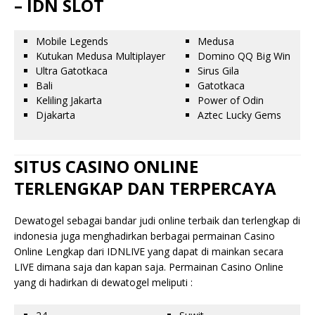
– IDN SLOT
Mobile Legends
Medusa
Kutukan Medusa Multiplayer
Domino QQ Big Win
Ultra Gatotkaca
Sirus Gila
Bali
Gatotkaca
Keliling Jakarta
Power of Odin
Djakarta
Aztec Lucky Gems
SITUS CASINO ONLINE
TERLENGKAP DAN TERPERCAYA
Dewatogel sebagai bandar judi online terbaik dan terlengkap di
indonesia juga menghadirkan berbagai permainan Casino
Online Lengkap dari IDNLIVE yang dapat di mainkan secara
LIVE dimana saja dan kapan saja. Permainan Casino Online
yang di hadirkan di dewatogel meliputi :