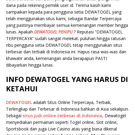
dana pada rekening pemilik user id. Terima kasih kami
sampaikan kepada para pengguna setia DEWATOGEL yang
telah menggunakan situs kami, sebagai Bandar Terpercaya
yang pastinya membayar semua kemenangan member hingga
lunas. Apakah
DEWATOGEL PENIPU
? Reputasi “DEWATOGEL
TERPERCAYA” sudah sangat melekat. puluhan hingga ratusan
ribu pengguna setia DEWATOGEL tetap menggunakan situs
terbesar dan terbaik di Indonesia ini. Hapus rasa was-was dan
khawatir anda, kemenangan anda berapapun PASTI
dibayarkan hingga lunas.
INFO DEWATOGEL YANG HARUS DI
KETAHUI
DEWATOGEL
adalah Situs Online Terpercaya, Terbaik,
Terlengkap dan Terbesar di Indonesia bahkan di Asia sekalipun.
Sebagai
situs judi online terbesar di Indonesia
, Dewatogel
menyediakan permainan seperti Togel online, Slot online,
Sportsbook dan juga Live Casino atau yang biasa dikenal