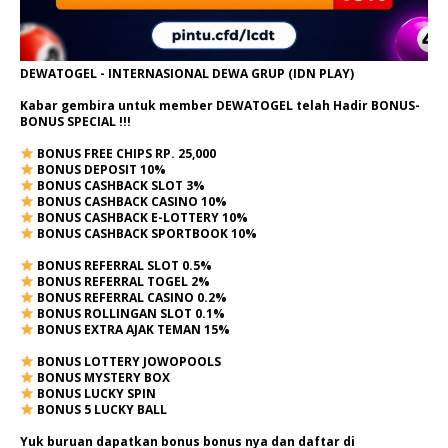
DEWATOGEL - INTERNASIONAL DEWA GRUP (IDN PLAY)
Kabar gembira untuk member DEWATOGEL telah Hadir
BONUS-
BONUS SPECIAL
!!!
BONUS FREE CHIPS RP. 25,000
BONUS DEPOSIT 10%
BONUS CASHBACK SLOT 3%
BONUS CASHBACK CASINO 10%
BONUS CASHBACK E-LOTTERY 10%
BONUS CASHBACK SPORTBOOK 10%
BONUS REFERRAL SLOT 0.5%
BONUS REFERRAL TOGEL 2%
BONUS REFERRAL CASINO 0.2%
BONUS ROLLINGAN SLOT 0.1%
BONUS EXTRA AJAK TEMAN 15%
BONUS LOTTERY JOWOPOOLS
BONUS MYSTERY BOX
BONUS LUCKY SPIN
BONUS 5 LUCKY BALL
Yuk buruan dapatkan bonus bonus nya dan daftar di