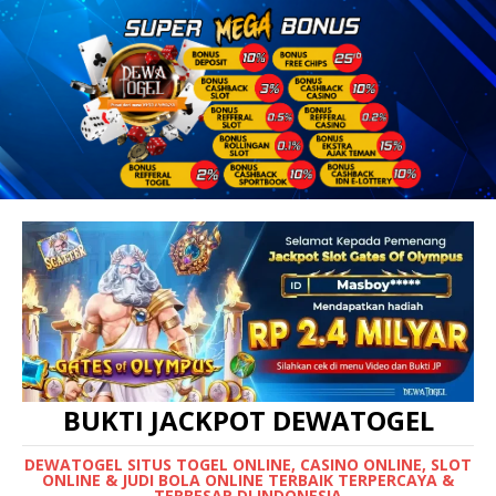
BUKTI JACKPOT DEWATOGEL
DEWATOGEL SITUS TOGEL ONLINE, CASINO ONLINE, SLOT
ONLINE & JUDI BOLA ONLINE TERBAIK TERPERCAYA &
TERBESAR DI INDONESIA