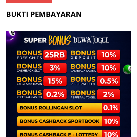
BUKTI PEMBAYARAN