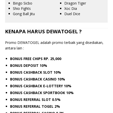
Bingo Sicbo
Dragon Tiger
Shio Fights
Xoc Dia
Gong Ball Jitu
Duel Dice
KENAPA HARUS DEWATOGEL ?
Promo DEWATOGEL adalah promo terbaik yang disediakan,
antara lain :
BONUS FREE CHIPS RP. 25,000
BONUS DEPOSIT 10%
BONUS CASHBACK SLOT 10%
BONUS CASHBACK CASINO 10%
BONUS CASHBACK E-LOTTERY 10%
BONUS CASHBACK SPORTBOOK 10%
BONUS REFERRAL SLOT 0.5%
BONUS REFERRAL TOGEL 2%