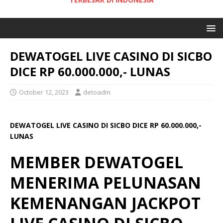
DEWATOGEL LIVE CASINO DI SICBO
DICE RP 60.000.000,- LUNAS
October 12, 2023
detoadm
DEWATOGEL LIVE CASINO DI SICBO DICE RP 60.000.000,-
LUNAS
MEMBER DEWATOGEL
MENERIMA PELUNASAN
KEMENANGAN JACKPOT