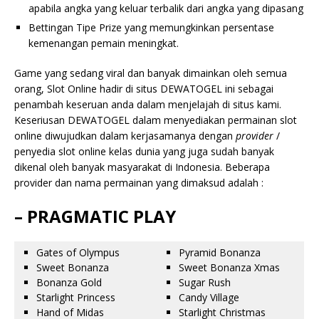
apabila angka yang keluar terbalik dari angka yang dipasang
Bettingan Tipe Prize yang memungkinkan persentase
kemenangan pemain meningkat.
Game yang sedang viral dan banyak dimainkan oleh semua
orang, Slot Online hadir di situs DEWATOGEL ini sebagai
penambah keseruan anda dalam menjelajah di situs kami.
Keseriusan DEWATOGEL dalam menyediakan permainan slot
online diwujudkan dalam kerjasamanya dengan
provider
/
penyedia slot online kelas dunia yang juga sudah banyak
dikenal oleh banyak masyarakat di Indonesia. Beberapa
provider dan nama permainan yang dimaksud adalah :
– PRAGMATIC PLAY
Gates of Olympus
Pyramid Bonanza
Sweet Bonanza
Sweet Bonanza Xmas
Bonanza Gold
Sugar Rush
Starlight Princess
Candy Village
Hand of Midas
Starlight Christmas