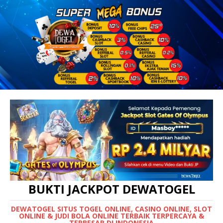
BUKTI JACKPOT DEWATOGEL
DEWATOGEL SITUS TOGEL ONLINE, CASINO ONLINE, SLOT
ONLINE & JUDI BOLA ONLINE TERBAIK TERPERCAYA &
TERBESAR DI INDONESIA