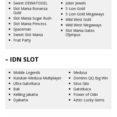
Sweet DEWATOGEL
Joker Jewels
Slot Mania Bonanza
5 Lion Gold
Gold
5 Lion Gold Megaways
Slot Mania Sugar Rush
Wild West Gold
Slot Mania Princess
Wild West Megaways
Spaceman
Slot Mania Gates
Sweet Slot Mania
Olympus
Fruit Party
– IDN SLOT
Mobile Legends
Medusa
Kutukan Medusa Multiplayer
Domino QQ Big Win
Ultra Gatotkaca
Sirus Gila
Bali
Gatotkaca
Keliling Jakarta
Power of Odin
Djakarta
Aztec Lucky Gems