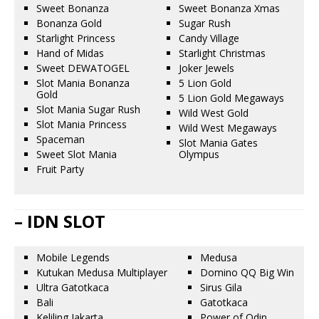
Sweet Bonanza
Sweet Bonanza Xmas
Bonanza Gold
Sugar Rush
Starlight Princess
Candy Village
Hand of Midas
Starlight Christmas
Sweet DEWATOGEL
Joker Jewels
Slot Mania Bonanza
5 Lion Gold
Gold
5 Lion Gold Megaways
Slot Mania Sugar Rush
Wild West Gold
Slot Mania Princess
Wild West Megaways
Spaceman
Slot Mania Gates
Sweet Slot Mania
Olympus
Fruit Party
– IDN SLOT
Mobile Legends
Medusa
Kutukan Medusa Multiplayer
Domino QQ Big Win
Ultra Gatotkaca
Sirus Gila
Bali
Gatotkaca
Keliling Jakarta
Power of Odin