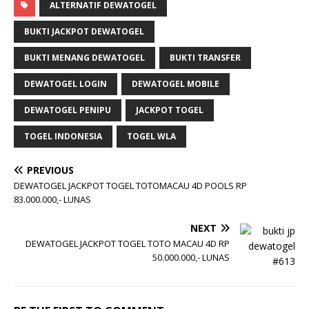
ALTERNATIF DEWATOGEL
BUKTI JACKPOT DEWATOGEL
BUKTI MENANG DEWATOGEL
BUKTI TRANSFER
DEWATOGEL LOGIN
DEWATOGEL MOBILE
DEWATOGEL PENIPU
JACKPOT TOGEL
TOGEL INDONESIA
TOGEL WLA
PREVIOUS
DEWATOGEL JACKPOT TOGEL TOTOMACAU 4D POOLS RP
83.000.000,- LUNAS
NEXT
DEWATOGEL JACKPOT TOGEL TOTO MACAU 4D RP
50.000.000,- LUNAS