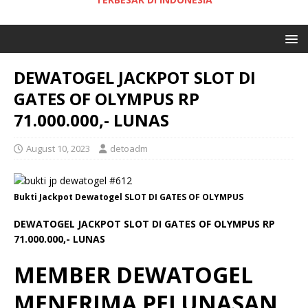
DEWATOGEL JACKPOT SLOT DI
GATES OF OLYMPUS RP
71.000.000,- LUNAS
August 10, 2023
detoadm
Bukti Jackpot Dewatogel SLOT DI GATES OF OLYMPUS
DEWATOGEL JACKPOT SLOT DI GATES OF OLYMPUS RP
71.000.000,- LUNAS
MEMBER DEWATOGEL
MENERIMA PELUNASAN