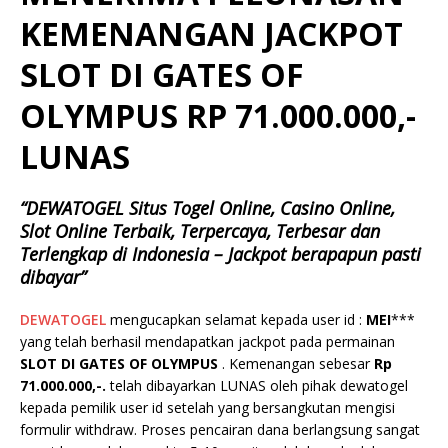
KEMENANGAN JACKPOT
SLOT DI GATES OF
OLYMPUS RP 71.000.000,-
LUNAS
“DEWATOGEL Situs Togel Online, Casino Online,
Slot Online Terbaik, Terpercaya, Terbesar dan
Terlengkap di Indonesia – Jackpot berapapun pasti
dibayar”
DEWATOGEL
mengucapkan selamat kepada user id :
MEI
***
yang telah berhasil mendapatkan jackpot pada permainan
SLOT DI GATES OF OLYMPUS
. Kemenangan sebesar
Rp
71.000.000,-.
telah dibayarkan LUNAS oleh pihak dewatogel
kepada pemilik user id setelah yang bersangkutan mengisi
formulir withdraw. Proses pencairan dana berlangsung sangat