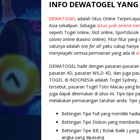
INFO DEWATOGEL YANG 
DEWATOGEL
adalah Situs Online Terpercaya
Asia sekalipun. Sebagai
situs judi online te
seperti Togel online, Slot online, Sportsboo
casino online
(kasino online). Fitur-fitur yan
satunya adalah
one for all
yaitu cukup hanya 
menjelajahi semua permainan yang ada di
s
DEWATOGEL hadir dengan pasaran-pasaran y
pasaran 4D, pasaran WILD 4D, dan juga pasa
TOGEL di INDONESIA adalah Togel Sydney, To
tersebut, pasaran Togel Toto Macau yang bis
juga dapat ditemukan di situs ini. Tipe-tipe 
melakukan pemasangan taruhan anda. Tipe ya
Bettingan Tipe Full yang memiliki hadi
Bettingan Tipe Diskon yang memberik
Bettingan Tipe BB ( Bolak Balik ) yang
angka yang dipasang