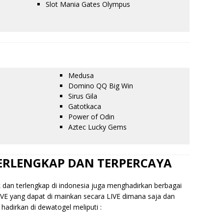
Slot Mania Gates Olympus
Medusa
Domino QQ Big Win
Sirus Gila
Gatotkaca
Power of Odin
Aztec Lucky Gems
TERLENGKAP DAN TERPERCAYA
k dan terlengkap di indonesia juga menghadirkan berbagai
VE yang dapat di mainkan secara LIVE dimana saja dan
hadirkan di dewatogel meliputi :