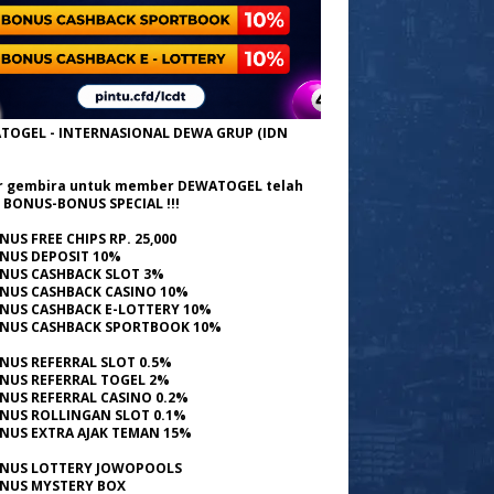
TOGEL - INTERNASIONAL DEWA GRUP (IDN
r gembira untuk member DEWATOGEL telah
r
BONUS-BONUS SPECIAL
!!!
US FREE CHIPS RP. 25,000
NUS DEPOSIT 10%
NUS CASHBACK SLOT 3%
NUS CASHBACK CASINO 10%
NUS CASHBACK E-LOTTERY 10%
NUS CASHBACK SPORTBOOK 10%
NUS REFERRAL SLOT 0.5%
NUS REFERRAL TOGEL 2%
NUS REFERRAL CASINO 0.2%
NUS ROLLINGAN SLOT 0.1%
NUS EXTRA AJAK TEMAN 15%
NUS LOTTERY JOWOPOOLS
NUS MYSTERY BOX