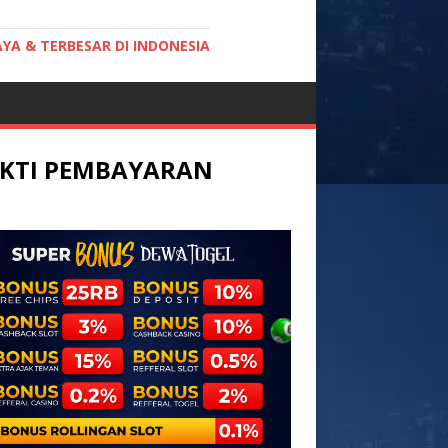
YA & TERBESAR DI INDONESIA
KTI PEMBAYARAN