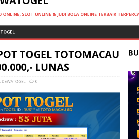
EWATOGEL
 ONLINE, SLOT ONLINE & JUDI BOLA ONLINE TERBAIK TERPERCA
ATOGEL
POT TOGEL TOTOMACAU
BU
00.000,- LUNAS
pot DEWATOGEL
0