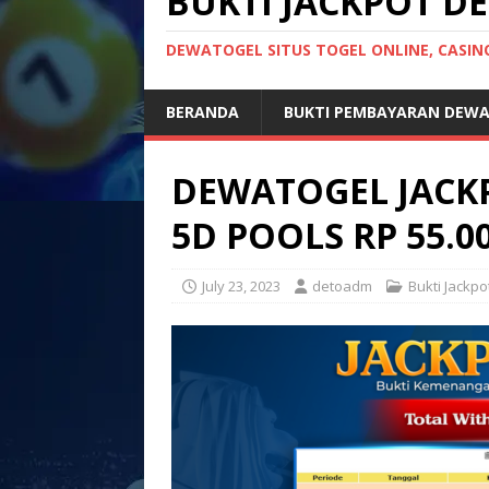
BUKTI JACKPOT D
DEWATOGEL SITUS TOGEL ONLINE, CASINO
BERANDA
BUKTI PEMBAYARAN DEW
DEWATOGEL JACK
5D POOLS RP 55.0
July 23, 2023
detoadm
Bukti Jack