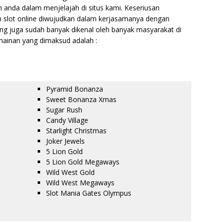
nda dalam menjelajah di situs kami. Keseriusan
lot online diwujudkan dalam kerjasamanya dengan
yang juga sudah banyak dikenal oleh banyak masyarakat di
mainan yang dimaksud adalah :
Pyramid Bonanza
Sweet Bonanza Xmas
Sugar Rush
Candy Village
Starlight Christmas
Joker Jewels
5 Lion Gold
5 Lion Gold Megaways
Wild West Gold
Wild West Megaways
Slot Mania Gates Olympus