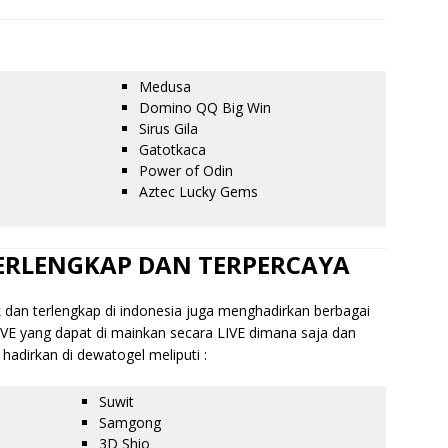
Medusa
Domino QQ Big Win
Sirus Gila
Gatotkaca
Power of Odin
Aztec Lucky Gems
TERLENGKAP DAN TERPERCAYA
k dan terlengkap di indonesia juga menghadirkan berbagai
VE yang dapat di mainkan secara LIVE dimana saja dan
hadirkan di dewatogel meliputi :
Suwit
Samgong
3D Shio