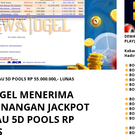
DEWA
PLAY)
Kaba
Hadi
BON
BO
BO
5D POOLS RP 55.000.000,- LUNAS
BO
BO
BO
GEL MENERIMA
BO
ENANGAN JACKPOT
BO
BO
BO
U 5D POOLS RP
BO
S
BO
BO