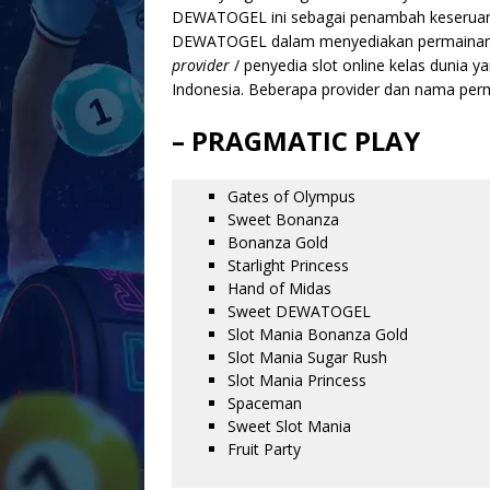
DEWATOGEL ini sebagai penambah keseruan a
DEWATOGEL dalam menyediakan permainan s
provider
/ penyedia slot online kelas dunia 
Indonesia. Beberapa provider dan nama per
– PRAGMATIC PLAY
Gates of Olympus
Sweet Bonanza
Bonanza Gold
Starlight Princess
Hand of Midas
Sweet DEWATOGEL
Slot Mania Bonanza Gold
Slot Mania Sugar Rush
Slot Mania Princess
Spaceman
Sweet Slot Mania
Fruit Party