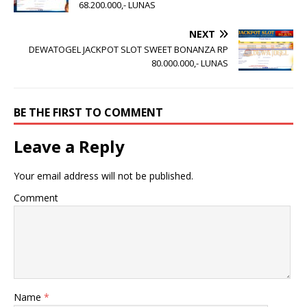
68.200.000,- LUNAS
NEXT
DEWATOGEL JACKPOT SLOT SWEET BONANZA RP
80.000.000,- LUNAS
BE THE FIRST TO COMMENT
Leave a Reply
Your email address will not be published.
Comment
Name
*