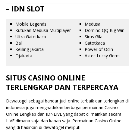
– IDN SLOT
Mobile Legends
Medusa
Kutukan Medusa Multiplayer
Domino QQ Big Win
Ultra Gatotkaca
Sirus Gila
Bali
Gatotkaca
Keliling Jakarta
Power of Odin
Djakarta
Aztec Lucky Gems
SITUS CASINO ONLINE
TERLENGKAP DAN TERPERCAYA
Dewatogel sebagai bandar judi online terbaik dan terlengkap di
indonesia juga menghadirkan berbagai permainan Casino
Online Lengkap dari IDNLIVE yang dapat di mainkan secara
LIVE dimana saja dan kapan saja. Permainan Casino Online
yang di hadirkan di dewatogel meliputi :