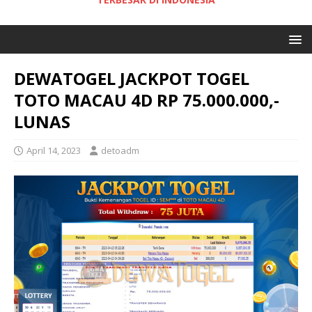
DEWATOGEL JACKPOT TOGEL
TOTO MACAU 4D RP 75.000.000,-
LUNAS
April 14, 2023
detoadm