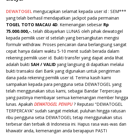
DEWATOGEL
mengucapkan selamat kepada user id : SEM***
yang telah berhasil mendapatkan jackpot pada permainan
TOGEL TOTO MACAU 4D
. Kemenangan sebesar
Rp
75.000.000,-.
telah dibayarkan LUNAS oleh pihak dewatogel
kepada pemilik user id setelah yang bersangkutan mengisi
formulir withdraw. Proses pencairan dana berlangsung sangat
cepat hanya dalam waktu 5-10 menit sudah berada dalam
rekening pemilik user id. Bukti transfer yang dapat anda lihat
adalah bukti
SAH / VALID
yang langsung di dapatkan melalui
bukti transaksi dari Bank yang digunakan untuk pengiriman
dana pada rekening pemilik user id. Terima kasih kami
sampaikan kepada para pengguna setia DEWATOGEL yang
telah menggunakan situs kami, sebagai Bandar Terpercaya
yang pastinya membayar semua kemenangan member hingga
lunas. Apakah
DEWATOGEL PENIPU
? Reputasi “DEWATOGEL
TERPERCAYA” sudah sangat melekat. puluhan hingga ratusan
ribu pengguna setia DEWATOGEL tetap menggunakan situs
terbesar dan terbaik di Indonesia ini. Hapus rasa was-was dan
khawatir anda, kemenangan anda berapapun PASTI