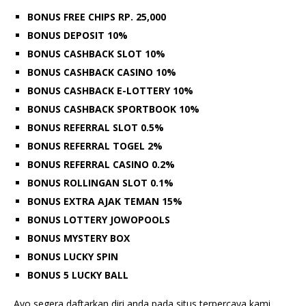
BONUS FREE CHIPS RP. 25,000
BONUS DEPOSIT 10%
BONUS CASHBACK SLOT 10%
BONUS CASHBACK CASINO 10%
BONUS CASHBACK E-LOTTERY 10%
BONUS CASHBACK SPORTBOOK 10%
BONUS REFERRAL SLOT 0.5%
BONUS REFERRAL TOGEL 2%
BONUS REFERRAL CASINO 0.2%
BONUS ROLLINGAN SLOT 0.1%
BONUS EXTRA AJAK TEMAN 15%
BONUS LOTTERY JOWOPOOLS
BONUS MYSTERY BOX
BONUS LUCKY SPIN
BONUS 5 LUCKY BALL
Ayo segera daftarkan diri anda pada situs terpercaya kami