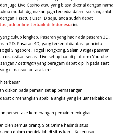
k dan juga Live Casino atau yang biasa dikenal dengan nama
g cukup mudah digunakan juga tersedia dalam situs ini, salah
dengan 1 (satu ) User ID saja, anda sudah dapat
itus judi online terbaik di Indonesia
ini.
ang cukup lengkap. Pasaran yang hadir ada pasaran 3D,
ran 5D. Pasaran 4D, yang terkenal diantara pencinta
gel Singapore, Togel Hongkong. Selain 3 (tiga) pasaran
a disaksikan secara Live setiap hari di platform Youtube
pasangan /
bettingan
yang beragam dapat dipilih pada saat
ng dimaksud antara lain :
ah terbesar
an diskon pada pemain setiap pemasangan
 dapat dimenangkan apabila angka yang keluar terbalik dari
nkan persentase kemenangan pemain meningkat.
 oleh semua orang, Slot Online hadir di situs
nda dalam menjelajah di situs kami. Keseriusan