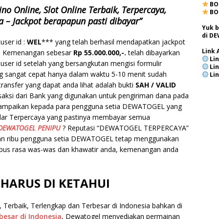
BO
no Online, Slot Online Terbaik, Terpercaya,
BO
a – Jackpot berapapun pasti dibayar”
Yuk b
di D
ser id :
WEL
*** yang telah berhasil mendapatkan jackpot
Link 
. Kemenangan sebesar
Rp 55.000.000,-.
telah dibayarkan
Lin
ser id setelah yang bersangkutan mengisi formulir
Lin
ng sangat cepat hanya dalam waktu 5-10 menit sudah
Lin
transfer yang dapat anda lihat adalah bukti
SAH / VALID
nsaksi dari Bank yang digunakan untuk pengiriman dana pada
mi sampaikan kepada para pengguna setia DEWATOGEL yang
ndar Terpercaya yang pastinya membayar semua
DEWATOGEL PENIPU
? Reputasi “DEWATOGEL TERPERCAYA”
usan ribu pengguna setia DEWATOGEL tetap menggunakan
. Hapus rasa was-was dan khawatir anda, kemenangan anda
HARUS DI KETAHUI
, Terbaik, Terlengkap dan Terbesar di Indonesia bahkan di
rbesar di Indonesia
, Dewatogel menyediakan permainan