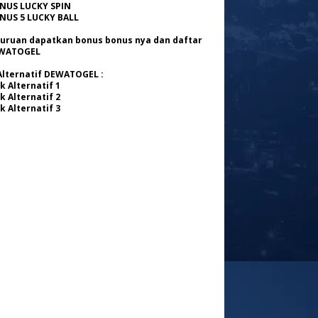
NUS LUCKY SPIN
NUS 5 LUCKY BALL
uruan dapatkan bonus bonus nya dan daftar
EWATOGEL
Alternatif
DEWATOGEL
:
k Alternatif 1
k Alternatif 2
k Alternatif 3