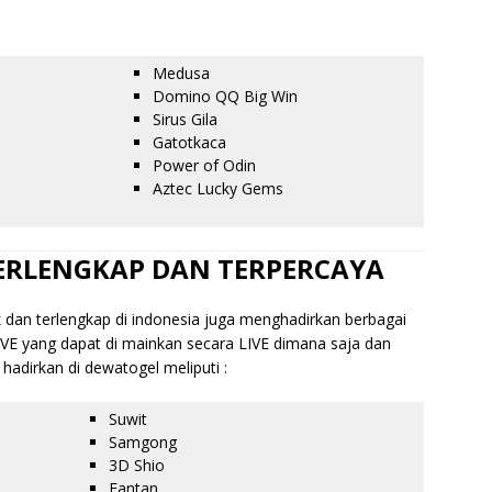
Medusa
Domino QQ Big Win
Sirus Gila
Gatotkaca
Power of Odin
Aztec Lucky Gems
TERLENGKAP DAN TERPERCAYA
k dan terlengkap di indonesia juga menghadirkan berbagai
VE yang dapat di mainkan secara LIVE dimana saja dan
hadirkan di dewatogel meliputi :
Suwit
Samgong
3D Shio
Fantan