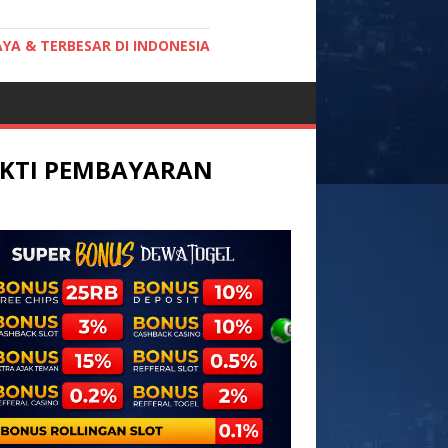
YA & TERBESAR DI INDONESIA
KTI PEMBAYARAN