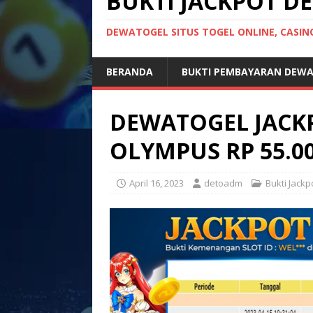
BUKTI JACKPOT D
DEWATOGEL SITUS TOGEL ONLINE, CASINO
BERANDA
BUKTI PEMBAYARAN DEW
DEWATOGEL JACKP
OLYMPUS RP 55.00
April 16, 2023
detoadm
Bukti Jack