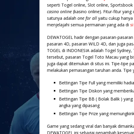
seperti Togel online, Slot online, Sportsboo
casino online
(kasino online). Fitur-fitur yan
satunya adalah
one for all
yaitu cukup hanya 
menjelajahi semua permainan yang ada di
s
DEWATOGEL hadir dengan pasaran-pasaran y
pasaran 4D, pasaran WILD 4D, dan juga pasa
TOGEL di INDONESIA adalah Togel Sydney, To
tersebut, pasaran Togel Toto Macau yang bis
juga dapat ditemukan di situs ini. Tipe-tipe 
melakukan pemasangan taruhan anda. Tipe ya
Bettingan Tipe Full yang memiliki hadi
Bettingan Tipe Diskon yang memberik
Bettingan Tipe BB ( Bolak Balik ) yang
angka yang dipasang
Bettingan Tipe Prize yang memungki
Game yang sedang viral dan banyak dimainkan
DEWATOGEL ini sebagai penambah keseruan a