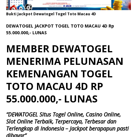
Bukti Jackpot Dewatogel Togel Toto Macau 4D
DEWATOGEL JACKPOT TOGEL TOTO MACAU 4D Rp
55.000.000,- LUNAS
MEMBER DEWATOGEL
MENERIMA PELUNASAN
KEMENANGAN TOGEL
TOTO MACAU 4D RP
55.000.000,- LUNAS
“DEWATOGEL Situs Togel Online, Casino Online,
Slot Online Terbaik, Terpercaya, Terbesar dan
Terlengkap di Indonesia – Jackpot berapapun pasti
dibayar”