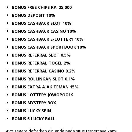
BONUS FREE CHIPS RP. 25,000
BONUS DEPOSIT 10%
BONUS CASHBACK SLOT 10%
BONUS CASHBACK CASINO 10%
BONUS CASHBACK E-LOTTERY 10%
BONUS CASHBACK SPORTBOOK 10%
BONUS REFERRAL SLOT 0.5%
BONUS REFERRAL TOGEL 2%
BONUS REFERRAL CASINO 0.2%
BONUS ROLLINGAN SLOT 0.1%
BONUS EXTRA AJAK TEMAN 15%
BONUS LOTTERY JOWOPOOLS
BONUS MYSTERY BOX
BONUS LUCKY SPIN
BONUS 5 LUCKY BALL
Ayo segera daftarkan diri anda pada situs terpercaya kami