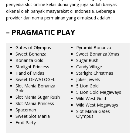
penyedia slot online kelas dunia yang juga sudah banyak
dikenal oleh banyak masyarakat di Indonesia. Beberapa
provider dan nama permainan yang dimaksud adalah :
– PRAGMATIC PLAY
Gates of Olympus
Pyramid Bonanza
Sweet Bonanza
Sweet Bonanza Xmas
Bonanza Gold
Sugar Rush
Starlight Princess
Candy Village
Hand of Midas
Starlight Christmas
Sweet DEWATOGEL
Joker Jewels
Slot Mania Bonanza
5 Lion Gold
Gold
5 Lion Gold Megaways
Slot Mania Sugar Rush
Wild West Gold
Slot Mania Princess
Wild West Megaways
Spaceman
Slot Mania Gates
Sweet Slot Mania
Olympus
Fruit Party