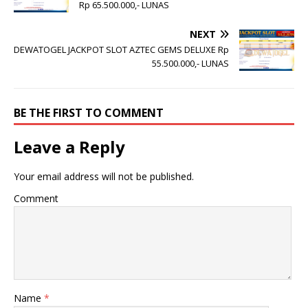
Rp 65.500.000,- LUNAS
NEXT
DEWATOGEL JACKPOT SLOT AZTEC GEMS DELUXE Rp
55.500.000,- LUNAS
BE THE FIRST TO COMMENT
Leave a Reply
Your email address will not be published.
Comment
Name
*