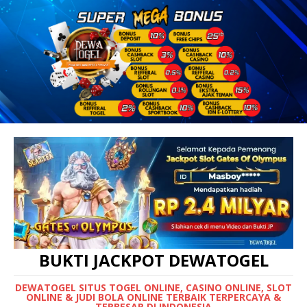
BUKTI JACKPOT DEWATOGEL
DEWATOGEL SITUS TOGEL ONLINE, CASINO ONLINE, SLOT
ONLINE & JUDI BOLA ONLINE TERBAIK TERPERCAYA &
TERBESAR DI INDONESIA