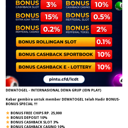
DEWATOGEL - INTERNASIONAL DEWA GRUP (IDN PLAY)
Kabar gembira untuk member DEWATOGEL telah Hadir
BONUS-
BONUS SPECIAL
!!!
BONUS FREE CHIPS RP. 25,000
BONUS DEPOSIT 10%
BONUS CASHBACK SLOT 3%
BONUS CASHBACK CASINO 10%