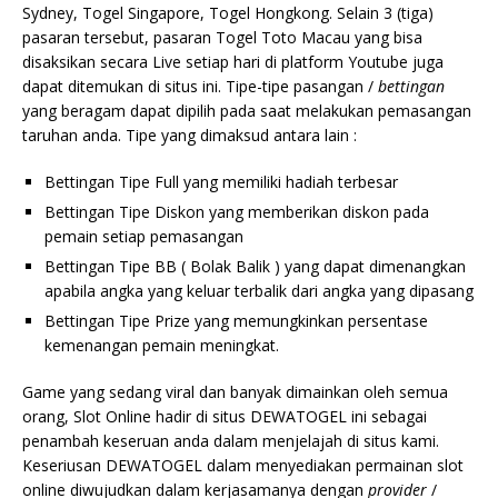
Sydney, Togel Singapore, Togel Hongkong. Selain 3 (tiga)
pasaran tersebut, pasaran Togel Toto Macau yang bisa
disaksikan secara Live setiap hari di platform Youtube juga
dapat ditemukan di situs ini. Tipe-tipe pasangan /
bettingan
yang beragam dapat dipilih pada saat melakukan pemasangan
taruhan anda. Tipe yang dimaksud antara lain :
Bettingan Tipe Full yang memiliki hadiah terbesar
Bettingan Tipe Diskon yang memberikan diskon pada
pemain setiap pemasangan
Bettingan Tipe BB ( Bolak Balik ) yang dapat dimenangkan
apabila angka yang keluar terbalik dari angka yang dipasang
Bettingan Tipe Prize yang memungkinkan persentase
kemenangan pemain meningkat.
Game yang sedang viral dan banyak dimainkan oleh semua
orang, Slot Online hadir di situs DEWATOGEL ini sebagai
penambah keseruan anda dalam menjelajah di situs kami.
Keseriusan DEWATOGEL dalam menyediakan permainan slot
online diwujudkan dalam kerjasamanya dengan
provider
/