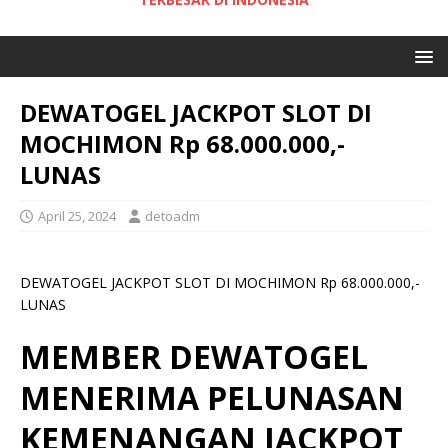
DEWATOGEL JACKPOT SLOT DI
MOCHIMON Rp 68.000.000,-
LUNAS
April 25, 2024
detoadm
DEWATOGEL JACKPOT SLOT DI MOCHIMON Rp 68.000.000,-
LUNAS
MEMBER DEWATOGEL
MENERIMA PELUNASAN
KEMENANGAN JACKPOT