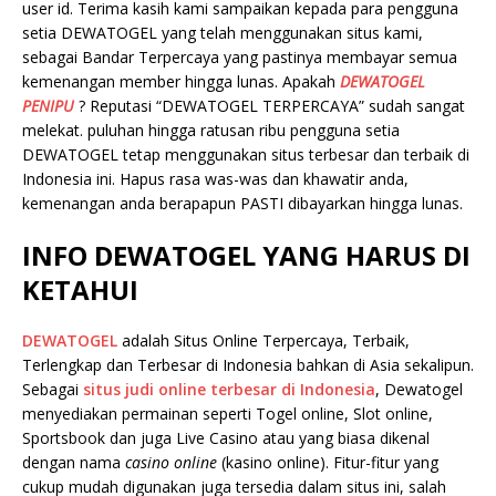
user id. Terima kasih kami sampaikan kepada para pengguna
setia DEWATOGEL yang telah menggunakan situs kami,
sebagai Bandar Terpercaya yang pastinya membayar semua
kemenangan member hingga lunas. Apakah
DEWATOGEL
PENIPU
? Reputasi “DEWATOGEL TERPERCAYA” sudah sangat
melekat. puluhan hingga ratusan ribu pengguna setia
DEWATOGEL tetap menggunakan situs terbesar dan terbaik di
Indonesia ini. Hapus rasa was-was dan khawatir anda,
kemenangan anda berapapun PASTI dibayarkan hingga lunas.
INFO DEWATOGEL YANG HARUS DI
KETAHUI
DEWATOGEL
adalah Situs Online Terpercaya, Terbaik,
Terlengkap dan Terbesar di Indonesia bahkan di Asia sekalipun.
Sebagai
situs judi online terbesar di Indonesia
, Dewatogel
menyediakan permainan seperti Togel online, Slot online,
Sportsbook dan juga Live Casino atau yang biasa dikenal
dengan nama
casino online
(kasino online). Fitur-fitur yang
cukup mudah digunakan juga tersedia dalam situs ini, salah