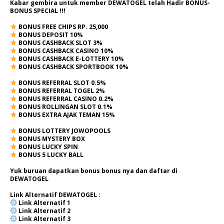
Kabar gembira untuk member DEWATOGEL telah Hadir
BONUS-
BONUS SPECIAL
!!!
BONUS FREE CHIPS RP. 25,000
BONUS DEPOSIT 10%
BONUS CASHBACK SLOT 3%
BONUS CASHBACK CASINO 10%
BONUS CASHBACK E-LOTTERY 10%
BONUS CASHBACK SPORTBOOK 10%
BONUS REFERRAL SLOT 0.5%
BONUS REFERRAL TOGEL 2%
BONUS REFERRAL CASINO 0.2%
BONUS ROLLINGAN SLOT 0.1%
BONUS EXTRA AJAK TEMAN 15%
BONUS LOTTERY JOWOPOOLS
BONUS MYSTERY BOX
BONUS LUCKY SPIN
BONUS 5 LUCKY BALL
Yuk buruan dapatkan bonus bonus nya dan daftar di
DEWATOGEL
Link Alternatif
DEWATOGEL
:
Link Alternatif 1
Link Alternatif 2
Link Alternatif 3