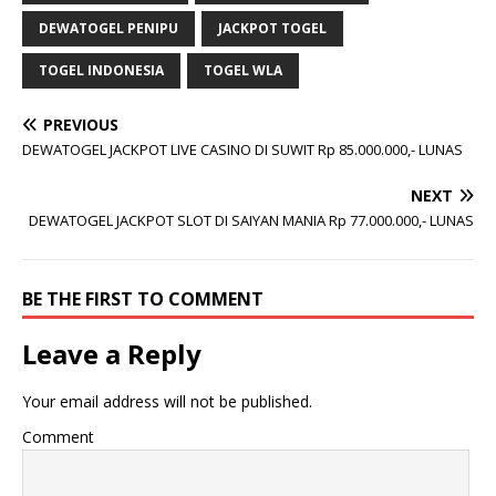
DEWATOGEL PENIPU
JACKPOT TOGEL
TOGEL INDONESIA
TOGEL WLA
PREVIOUS
DEWATOGEL JACKPOT LIVE CASINO DI SUWIT Rp 85.000.000,- LUNAS
NEXT
DEWATOGEL JACKPOT SLOT DI SAIYAN MANIA Rp 77.000.000,- LUNAS
BE THE FIRST TO COMMENT
Leave a Reply
Your email address will not be published.
Comment