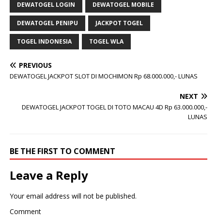
DEWATOGEL LOGIN
DEWATOGEL MOBILE
DEWATOGEL PENIPU
JACKPOT TOGEL
TOGEL INDONESIA
TOGEL WLA
PREVIOUS
DEWATOGEL JACKPOT SLOT DI MOCHIMON Rp 68.000.000,- LUNAS
NEXT
DEWATOGEL JACKPOT TOGEL DI TOTO MACAU 4D Rp 63.000.000,-
LUNAS
BE THE FIRST TO COMMENT
Leave a Reply
Your email address will not be published.
Comment