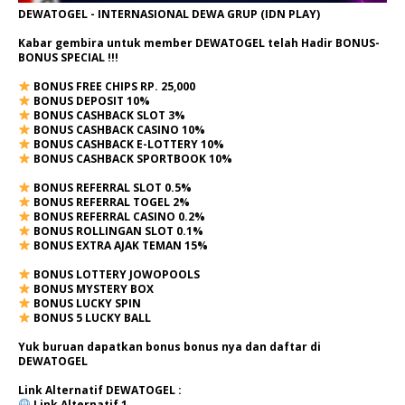
DEWATOGEL - INTERNASIONAL DEWA GRUP (IDN PLAY)
Kabar gembira untuk member DEWATOGEL telah Hadir
BONUS-
BONUS SPECIAL
!!!
BONUS FREE CHIPS RP. 25,000
BONUS DEPOSIT 10%
BONUS CASHBACK SLOT 3%
BONUS CASHBACK CASINO 10%
BONUS CASHBACK E-LOTTERY 10%
BONUS CASHBACK SPORTBOOK 10%
BONUS REFERRAL SLOT 0.5%
BONUS REFERRAL TOGEL 2%
BONUS REFERRAL CASINO 0.2%
BONUS ROLLINGAN SLOT 0.1%
BONUS EXTRA AJAK TEMAN 15%
BONUS LOTTERY JOWOPOOLS
BONUS MYSTERY BOX
BONUS LUCKY SPIN
BONUS 5 LUCKY BALL
Yuk buruan dapatkan bonus bonus nya dan daftar di
DEWATOGEL
Link Alternatif
DEWATOGEL
:
Link Alternatif 1