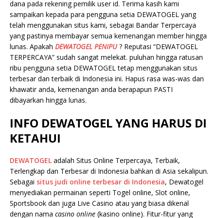
dana pada rekening pemilik user id. Terima kasih kami
sampaikan kepada para pengguna setia DEWATOGEL yang
telah menggunakan situs kami, sebagai Bandar Terpercaya
yang pastinya membayar semua kemenangan member hingga
lunas. Apakah
DEWATOGEL PENIPU
? Reputasi “DEWATOGEL
TERPERCAYA” sudah sangat melekat. puluhan hingga ratusan
ribu pengguna setia DEWATOGEL tetap menggunakan situs
terbesar dan terbaik di Indonesia ini. Hapus rasa was-was dan
khawatir anda, kemenangan anda berapapun PASTI
dibayarkan hingga lunas.
INFO DEWATOGEL YANG HARUS DI
KETAHUI
DEWATOGEL
adalah Situs Online Terpercaya, Terbaik,
Terlengkap dan Terbesar di Indonesia bahkan di Asia sekalipun.
Sebagai
situs judi online terbesar di Indonesia
, Dewatogel
menyediakan permainan seperti Togel online, Slot online,
Sportsbook dan juga Live Casino atau yang biasa dikenal
dengan nama
casino online
(kasino online). Fitur-fitur yang