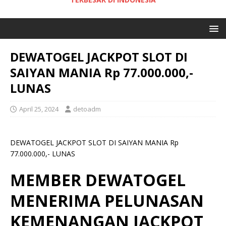
DEWATOGEL JACKPOT SLOT DI
SAIYAN MANIA Rp 77.000.000,-
LUNAS
April 25, 2024
detoadm
DEWATOGEL JACKPOT SLOT DI SAIYAN MANIA Rp
77.000.000,- LUNAS
MEMBER DEWATOGEL
MENERIMA PELUNASAN
KEMENANGAN JACKPOT