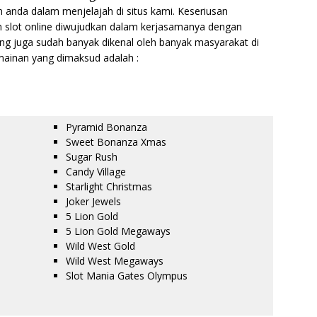
nda dalam menjelajah di situs kami. Keseriusan
lot online diwujudkan dalam kerjasamanya dengan
yang juga sudah banyak dikenal oleh banyak masyarakat di
mainan yang dimaksud adalah :
Pyramid Bonanza
Sweet Bonanza Xmas
Sugar Rush
Candy Village
Starlight Christmas
Joker Jewels
5 Lion Gold
5 Lion Gold Megaways
Wild West Gold
Wild West Megaways
Slot Mania Gates Olympus