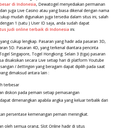
rbesar di Indonesia
, Dewatogel menyediakan permainan
k dan juga Live Casino atau yang biasa dikenal dengan nama
g cukup mudah digunakan juga tersedia dalam situs ini, salah
dengan 1 (satu ) User ID saja, anda sudah dapat
itus judi online terbaik di Indonesia
ini.
ang cukup lengkap. Pasaran yang hadir ada pasaran 3D,
ran 5D. Pasaran 4D, yang terkenal diantara pencinta
gel Singapore, Togel Hongkong. Selain 3 (tiga) pasaran
a disaksikan secara Live setiap hari di platform Youtube
pasangan /
bettingan
yang beragam dapat dipilih pada saat
ng dimaksud antara lain :
ah terbesar
an diskon pada pemain setiap pemasangan
 dapat dimenangkan apabila angka yang keluar terbalik dari
nkan persentase kemenangan pemain meningkat.
 oleh semua orang, Slot Online hadir di situs