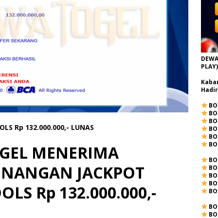
DEWA
PLAY)
Kaba
Hadi
BON
BO
BO
S Rp 132.000.000,- LUNAS
BO
BO
BO
GEL MENERIMA
BO
ENANGAN JACKPOT
BO
BO
BO
LS Rp 132.000.000,-
BO
BO
BO