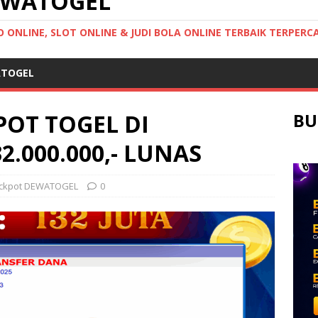
EWATOGEL
 ONLINE, SLOT ONLINE & JUDI BOLA ONLINE TERBAIK TERPERCA
ATOGEL
OT TOGEL DI
BU
.000.000,- LUNAS
Jackpot DEWATOGEL
0