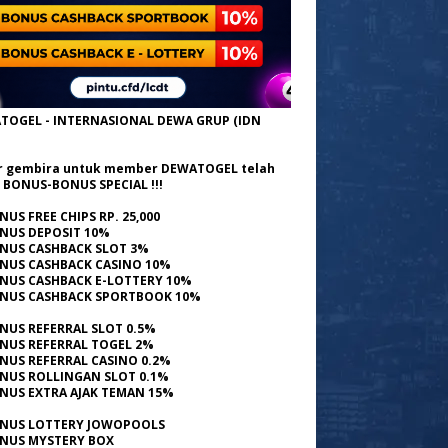
TOGEL - INTERNASIONAL DEWA GRUP (IDN
r gembira untuk member DEWATOGEL telah
r
BONUS-BONUS SPECIAL
!!!
US FREE CHIPS RP. 25,000
NUS DEPOSIT 10%
NUS CASHBACK SLOT 3%
NUS CASHBACK CASINO 10%
NUS CASHBACK E-LOTTERY 10%
NUS CASHBACK SPORTBOOK 10%
NUS REFERRAL SLOT 0.5%
NUS REFERRAL TOGEL 2%
NUS REFERRAL CASINO 0.2%
NUS ROLLINGAN SLOT 0.1%
NUS EXTRA AJAK TEMAN 15%
NUS LOTTERY JOWOPOOLS
NUS MYSTERY BOX