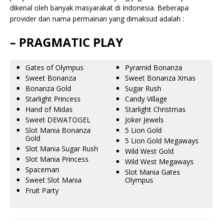
dikenal oleh banyak masyarakat di Indonesia. Beberapa
provider dan nama permainan yang dimaksud adalah :
– PRAGMATIC PLAY
Gates of Olympus
Pyramid Bonanza
Sweet Bonanza
Sweet Bonanza Xmas
Bonanza Gold
Sugar Rush
Starlight Princess
Candy Village
Hand of Midas
Starlight Christmas
Sweet DEWATOGEL
Joker Jewels
Slot Mania Bonanza
5 Lion Gold
Gold
5 Lion Gold Megaways
Slot Mania Sugar Rush
Wild West Gold
Slot Mania Princess
Wild West Megaways
Spaceman
Slot Mania Gates
Sweet Slot Mania
Olympus
Fruit Party