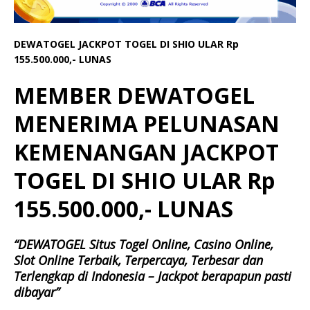
DEWATOGEL JACKPOT TOGEL DI SHIO ULAR Rp
155.500.000,- LUNAS
MEMBER DEWATOGEL
MENERIMA PELUNASAN
KEMENANGAN JACKPOT
TOGEL DI SHIO ULAR Rp
155.500.000,- LUNAS
“DEWATOGEL Situs Togel Online, Casino Online,
Slot Online Terbaik, Terpercaya, Terbesar dan
Terlengkap di Indonesia – Jackpot berapapun pasti
dibayar”