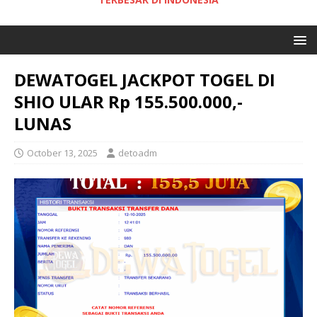
DEWATOGEL JACKPOT TOGEL DI
SHIO ULAR Rp 155.500.000,-
LUNAS
October 13, 2025
detoadm