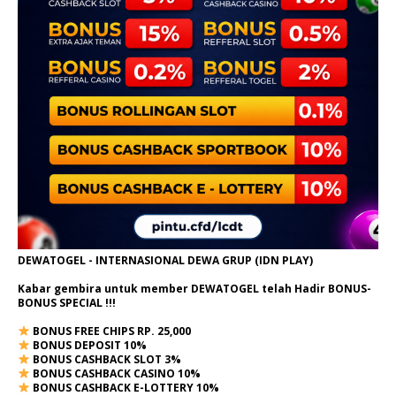
DEWATOGEL - INTERNASIONAL DEWA GRUP (IDN PLAY)
Kabar gembira untuk member DEWATOGEL telah Hadir
BONUS-
BONUS SPECIAL
!!!
BONUS FREE CHIPS RP. 25,000
BONUS DEPOSIT 10%
BONUS CASHBACK SLOT 3%
BONUS CASHBACK CASINO 10%
BONUS CASHBACK E-LOTTERY 10%