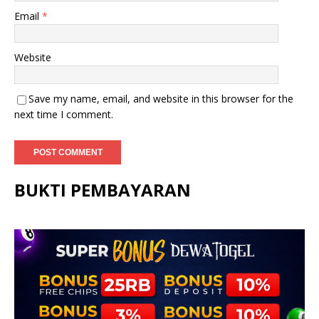
Email
*
Website
Save my name, email, and website in this browser for the
next time I comment.
BUKTI PEMBAYARAN