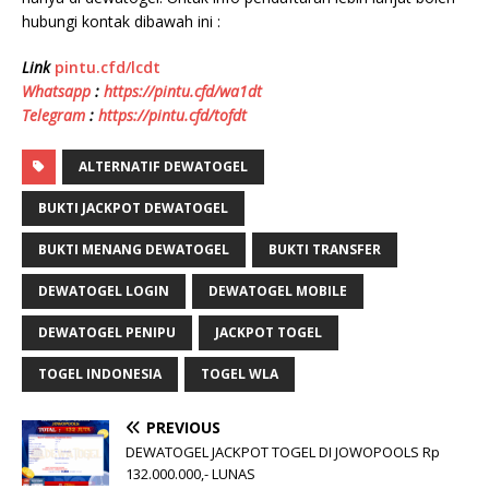
hubungi kontak dibawah ini :
Link
pintu.cfd/lcdt
Whatsapp
:
https://pintu.cfd/wa1dt
Telegram
:
https://pintu.cfd/tofdt
ALTERNATIF DEWATOGEL
BUKTI JACKPOT DEWATOGEL
BUKTI MENANG DEWATOGEL
BUKTI TRANSFER
DEWATOGEL LOGIN
DEWATOGEL MOBILE
DEWATOGEL PENIPU
JACKPOT TOGEL
TOGEL INDONESIA
TOGEL WLA
PREVIOUS
DEWATOGEL JACKPOT TOGEL DI JOWOPOOLS Rp
132.000.000,- LUNAS