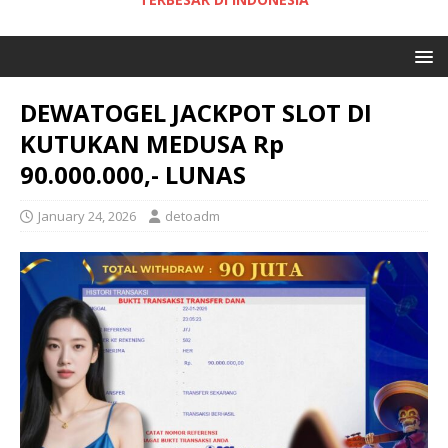
DEWATOGEL JACKPOT SLOT DI
KUTUKAN MEDUSA Rp
90.000.000,- LUNAS
January 24, 2026
detoadm