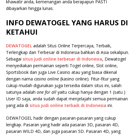
khawatir anda, kemenangan anda berapapun PASTI
dibayarkan hingga lunas.
INFO DEWATOGEL YANG HARUS DI
KETAHUI
DEWATOGEL
adalah Situs Online Terpercaya, Terbaik,
Terlengkap dan Terbesar di Indonesia bahkan di Asia sekalipun.
Sebagai
situs jud
i
online terbesar di Indonesia
, Dewatogel
menyediakan permainan seperti Togel online, Slot online,
Sportsbook dan juga Live Casino atau yang biasa dikenal
dengan nama
casino online
(kasino online). Fitur-fitur yang
cukup mudah digunakan juga tersedia dalam situs ini, salah
satunya adalah
one for all
yaitu cukup hanya dengan 1 (satu )
User ID saja, anda sudah dapat menjelajahi semua permainan
yang ada di
situs judi online terbaik di Indonesia
ini.
DEWATOGEL hadir dengan pasaran-pasaran yang cukup
lengkap. Pasaran yang hadir ada pasaran 3D, pasaran 4D,
pasaran WILD 4D, dan juga pasaran 5D. Pasaran 4D, yang