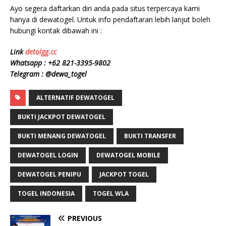
Ayo segera daftarkan diri anda pada situs terpercaya kami
hanya di dewatogel. Untuk info pendaftaran lebih lanjut boleh
hubungi kontak dibawah ini :
Link
detolgg.cc
Whatsapp :
+62 8
21-3395-9802
Telegram : @dewa_togel
ALTERNATIF DEWATOGEL
BUKTI JACKPOT DEWATOGEL
BUKTI MENANG DEWATOGEL
BUKTI TRANSFER
DEWATOGEL LOGIN
DEWATOGEL MOBILE
DEWATOGEL PENIPU
JACKPOT TOGEL
TOGEL INDONESIA
TOGEL WLA
PREVIOUS