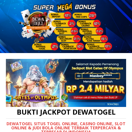
BUKTI JACKPOT DEWATOGEL
DEWATOGEL SITUS TOGEL ONLINE, CASINO ONLINE, SLOT
ONLINE & JUDI BOLA ONLINE TERBAIK TERPERCAYA &
TERBESAR DI INDONESIA