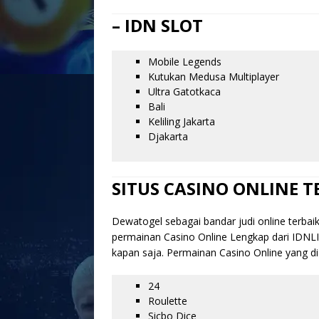
– IDN SLOT
Mobile Legends
Kutukan Medusa Multiplayer
Ultra Gatotkaca
Bali
Keliling Jakarta
Djakarta
SITUS CASINO ONLINE 
Dewatogel sebagai bandar judi online terbai
permainan Casino Online Lengkap dari IDNLI
kapan saja. Permainan Casino Online yang di 
24
Roulette
Sicbo Dice