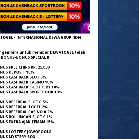
TOGEL - INTERNASIONAL DEWA GRUP (IDN
r gembira untuk member DEWATOGEL telah
r
BONUS-BONUS SPECIAL
!!!
US FREE CHIPS RP. 25,000
NUS DEPOSIT 10%
NUS CASHBACK SLOT 3%
NUS CASHBACK CASINO 10%
NUS CASHBACK E-LOTTERY 10%
NUS CASHBACK SPORTBOOK 10%
NUS REFERRAL SLOT 0.5%
NUS REFERRAL TOGEL 2%
NUS REFERRAL CASINO 0.2%
NUS ROLLINGAN SLOT 0.1%
NUS EXTRA AJAK TEMAN 15%
NUS LOTTERY JOWOPOOLS
NUS MYSTERY BOX