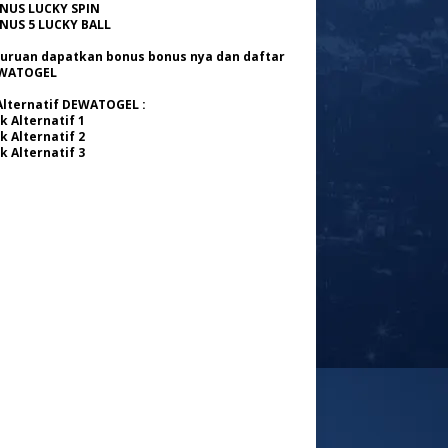
NUS LUCKY SPIN
NUS 5 LUCKY BALL
uruan dapatkan bonus bonus nya dan daftar
EWATOGEL
Alternatif
DEWATOGEL
:
k Alternatif 1
k Alternatif 2
k Alternatif 3