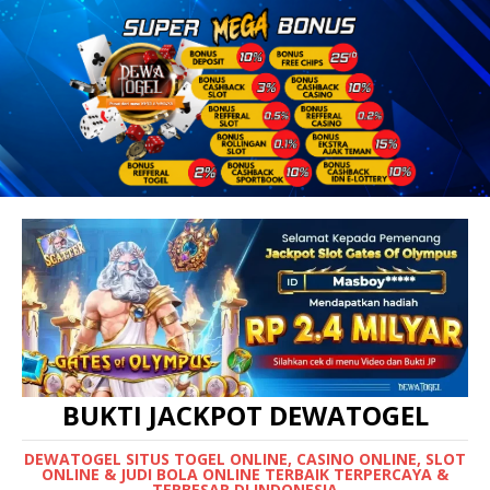
BUKTI JACKPOT DEWATOGEL
DEWATOGEL SITUS TOGEL ONLINE, CASINO ONLINE, SLOT
ONLINE & JUDI BOLA ONLINE TERBAIK TERPERCAYA &
TERBESAR DI INDONESIA