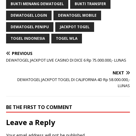
BUKTI MENANG DEWATOGEL
BUKTI TRANSFER
DEWATOGEL LOGIN
DEWATOGEL MOBILE
DEWATOGEL PENIPU
JACKPOT TOGEL
TOGEL INDONESIA
TOGEL WLA
PREVIOUS
DEWATOGEL JACKPOT LIVE CASINO DI DICE 6 Rp 75.000.000,- LUNAS
NEXT
DEWATOGEL JACKPOT TOGEL DI CALIFORNIA 4D Rp 58.000.000,-
LUNAS
BE THE FIRST TO COMMENT
Leave a Reply
Your email address will not be published.