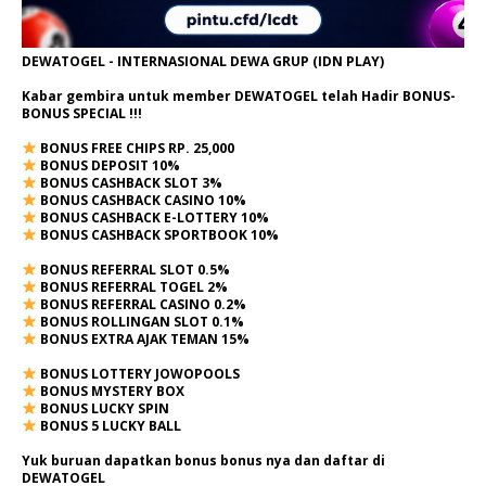
DEWATOGEL - INTERNASIONAL DEWA GRUP (IDN PLAY)
Kabar gembira untuk member DEWATOGEL telah Hadir
BONUS-
BONUS SPECIAL
!!!
BONUS FREE CHIPS RP. 25,000
BONUS DEPOSIT 10%
BONUS CASHBACK SLOT 3%
BONUS CASHBACK CASINO 10%
BONUS CASHBACK E-LOTTERY 10%
BONUS CASHBACK SPORTBOOK 10%
BONUS REFERRAL SLOT 0.5%
BONUS REFERRAL TOGEL 2%
BONUS REFERRAL CASINO 0.2%
BONUS ROLLINGAN SLOT 0.1%
BONUS EXTRA AJAK TEMAN 15%
BONUS LOTTERY JOWOPOOLS
BONUS MYSTERY BOX
BONUS LUCKY SPIN
BONUS 5 LUCKY BALL
Yuk buruan dapatkan bonus bonus nya dan daftar di
DEWATOGEL