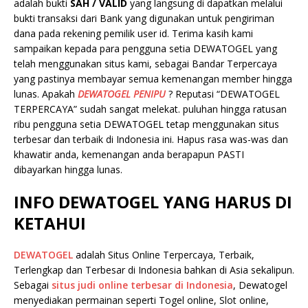
adalah bukti
SAH / VALID
yang langsung di dapatkan melalui
bukti transaksi dari Bank yang digunakan untuk pengiriman
dana pada rekening pemilik user id. Terima kasih kami
sampaikan kepada para pengguna setia DEWATOGEL yang
telah menggunakan situs kami, sebagai Bandar Terpercaya
yang pastinya membayar semua kemenangan member hingga
lunas. Apakah
DEWATOGEL PENIPU
? Reputasi “DEWATOGEL
TERPERCAYA” sudah sangat melekat. puluhan hingga ratusan
ribu pengguna setia DEWATOGEL tetap menggunakan situs
terbesar dan terbaik di Indonesia ini. Hapus rasa was-was dan
khawatir anda, kemenangan anda berapapun PASTI
dibayarkan hingga lunas.
INFO DEWATOGEL YANG HARUS DI
KETAHUI
DEWATOGEL
adalah Situs Online Terpercaya, Terbaik,
Terlengkap dan Terbesar di Indonesia bahkan di Asia sekalipun.
Sebagai
situs judi online terbesar di Indonesia
, Dewatogel
menyediakan permainan seperti Togel online, Slot online,