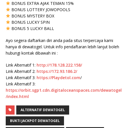
BONUS EXTRA AJAK TEMAN 15%
BONUS LOTTERY JOWOPOOLS
BONUS MYSTERY BOX
BONUS LUCKY SPIN
BONUS 5 LUCKY BALL
Ayo segera daftarkan diri anda pada situs terpercaya kami
hanya di dewatogel. Untuk info pendaftaran lebih lanjut boleh
hubungi kontak dibawah ini :
Link Alternatif 1:
http://178.128.222.158/
Link Alternatif 2:
https://172.93.186.2/
Link Alternatif 3:
https://
Playdetol.com
/
Link Alternatif 3:
https://orbit.sgp1.cdn.digitaloceanspaces.com/dewatogel
/index.html
ALTERNATIF DEWATOGEL
BUKTI JACKPOT DEWATOGEL