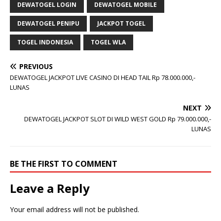
DEWATOGEL LOGIN
DEWATOGEL MOBILE
DEWATOGEL PENIPU
JACKPOT TOGEL
TOGEL INDONESIA
TOGEL WLA
PREVIOUS
DEWATOGEL JACKPOT LIVE CASINO DI HEAD TAIL Rp 78.000.000,-
LUNAS
NEXT
DEWATOGEL JACKPOT SLOT DI WILD WEST GOLD Rp 79.000.000,-
LUNAS
BE THE FIRST TO COMMENT
Leave a Reply
Your email address will not be published.