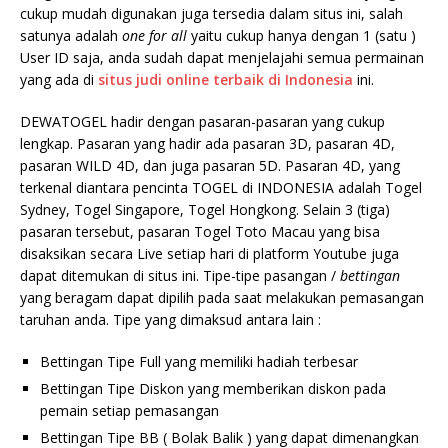
cukup mudah digunakan juga tersedia dalam situs ini, salah
satunya adalah
one for all
yaitu cukup hanya dengan 1 (satu )
User ID saja, anda sudah dapat menjelajahi semua permainan
yang ada di
situs judi
online terbaik di Indonesia
ini.
DEWATOGEL hadir dengan pasaran-pasaran yang cukup
lengkap. Pasaran yang hadir ada pasaran 3D, pasaran 4D,
pasaran WILD 4D, dan juga pasaran 5D. Pasaran 4D, yang
terkenal diantara pencinta TOGEL di INDONESIA adalah Togel
Sydney, Togel Singapore, Togel Hongkong. Selain 3 (tiga)
pasaran tersebut, pasaran Togel Toto Macau yang bisa
disaksikan secara Live setiap hari di platform Youtube juga
dapat ditemukan di situs ini. Tipe-tipe pasangan /
bettingan
yang beragam dapat dipilih pada saat melakukan pemasangan
taruhan anda. Tipe yang dimaksud antara lain :
Bettingan Tipe Full yang memiliki hadiah terbesar
Bettingan Tipe Diskon yang memberikan diskon pada
pemain setiap pemasangan
Bettingan Tipe BB ( Bolak Balik ) yang dapat dimenangkan