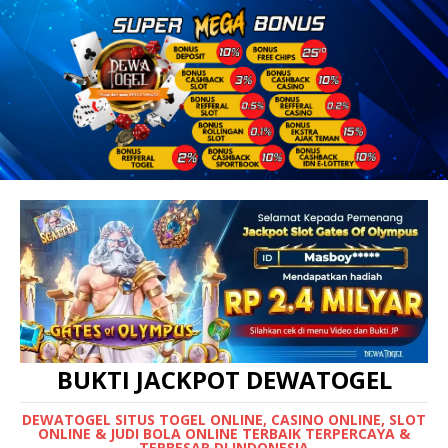
BUKTI JACKPOT DEWATOGEL
DEWATOGEL SITUS TOGEL ONLINE, CASINO ONLINE, SLOT
ONLINE & JUDI BOLA ONLINE TERBAIK TERPERCAYA &
TERBESAR DI INDONESIA