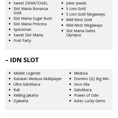
Sweet DEWATOGEL
Joker Jewels
Slot Mania Bonanza
5 Lion Gold
Gold
5 Lion Gold Megaways
Slot Mania Sugar Rush
Wild West Gold
Slot Mania Princess
Wild West Megaways
Spaceman
Slot Mania Gates
Sweet Slot Mania
Olympus
Fruit Party
– IDN SLOT
Mobile Legends
Medusa
Kutukan Medusa Multiplayer
Domino QQ Big Win
Ultra Gatotkaca
Sirus Gila
Bali
Gatotkaca
Keliling Jakarta
Power of Odin
Djakarta
Aztec Lucky Gems