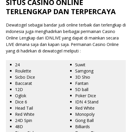
SITUS CASINO ONLINE
TERLENGKAP DAN TERPERCAYA
Dewatogel sebagai bandar judi online terbaik dan terlengkap di
indonesia juga menghadirkan berbagai permainan Casino
Online Lengkap dari IDNLIVE yang dapat di mainkan secara
LIVE dimana saja dan kapan saja. Permainan Casino Online
yang di hadirkan di dewatogel meliputi :
24
Suwit
Roulette
Samgong
Sicbo Dice
3D Shio
Baccarat
Fantan
12D
5D ball
Oglok
Poker Dice
Dice 6
IDN 4 Stand
Head Tail
Red White
Red White
Monopoly
24D Spin
Gong Ball
48D
Billiards