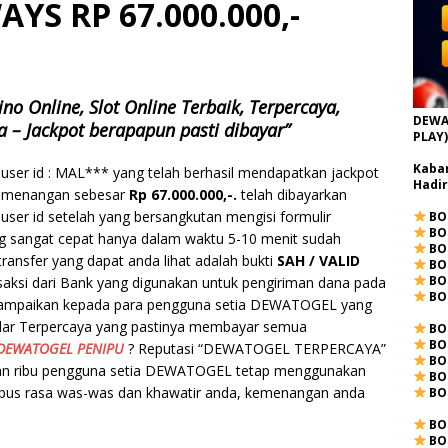
S RP 67.000.000,-
no Online, Slot Online Terbaik, Terpercaya,
DEWA
a – Jackpot berapapun pasti dibayar”
PLAY)
Kaba
er id : MAL*** yang telah berhasil mendapatkan jackpot
Hadi
emenangan sebesar
Rp 67.000.000,-.
telah dibayarkan
ser id setelah yang bersangkutan mengisi formulir
BON
BO
ng sangat cepat hanya dalam waktu 5-10 menit sudah
BO
transfer yang dapat anda lihat adalah bukti
SAH / VALID
BO
BO
nsaksi dari Bank yang digunakan untuk pengiriman dana pada
BO
mi sampaikan kepada para pengguna setia DEWATOGEL yang
ndar Terpercaya yang pastinya membayar semua
BO
BO
DEWATOGEL PENIPU
? Reputasi “DEWATOGEL TERPERCAYA”
BO
usan ribu pengguna setia DEWATOGEL tetap menggunakan
BO
. Hapus rasa was-was dan khawatir anda, kemenangan anda
BO
BO
BO