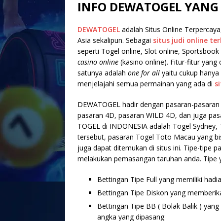
INFO DEWATOGEL YANG 
DEWATOGEL
adalah Situs Online Terpercaya
Asia sekalipun. Sebagai
situs judi online te
seperti Togel online, Slot online, Sportsboo
casino online
(kasino online). Fitur-fitur yan
satunya adalah
one for all
yaitu cukup hanya 
menjelajahi semua permainan yang ada di
s
DEWATOGEL hadir dengan pasaran-pasaran y
pasaran 4D, pasaran WILD 4D, dan juga pasa
TOGEL di INDONESIA adalah Togel Sydney, To
tersebut, pasaran Togel Toto Macau yang bis
juga dapat ditemukan di situs ini. Tipe-tipe 
melakukan pemasangan taruhan anda. Tipe ya
Bettingan Tipe Full yang memiliki hadi
Bettingan Tipe Diskon yang memberik
Bettingan Tipe BB ( Bolak Balik ) yang
angka yang dipasang