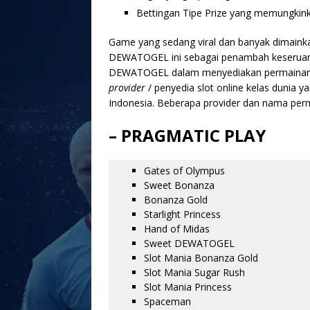
Bettingan Tipe Prize yang memungki
Game yang sedang viral dan banyak dimainkan
DEWATOGEL ini sebagai penambah keseruan a
DEWATOGEL dalam menyediakan permainan s
provider
/ penyedia slot online kelas dunia 
Indonesia. Beberapa provider dan nama per
– PRAGMATIC PLAY
Gates of Olympus
Sweet Bonanza
Bonanza Gold
Starlight Princess
Hand of Midas
Sweet DEWATOGEL
Slot Mania Bonanza Gold
Slot Mania Sugar Rush
Slot Mania Princess
Spaceman