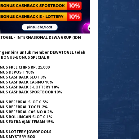
TOGEL - INTERNASIONAL DEWA GRUP (IDN
r gembira untuk member DEWATOGEL telah
r
BONUS-BONUS SPECIAL
!!!
US FREE CHIPS RP. 25,000
NUS DEPOSIT 10%
NUS CASHBACK SLOT 3%
NUS CASHBACK CASINO 10%
NUS CASHBACK E-LOTTERY 10%
NUS CASHBACK SPORTBOOK 10%
NUS REFERRAL SLOT 0.5%
NUS REFERRAL TOGEL 2%
NUS REFERRAL CASINO 0.2%
NUS ROLLINGAN SLOT 0.1%
NUS EXTRA AJAK TEMAN 15%
NUS LOTTERY JOWOPOOLS
NUS MYSTERY BOX