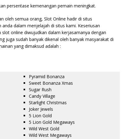
nkan persentase kemenangan pemain meningkat.
 oleh semua orang, Slot Online hadir di situs
nda dalam menjelajah di situs kami. Keseriusan
lot online diwujudkan dalam kerjasamanya dengan
yang juga sudah banyak dikenal oleh banyak masyarakat di
mainan yang dimaksud adalah :
Pyramid Bonanza
Sweet Bonanza Xmas
Sugar Rush
Candy Village
Starlight Christmas
Joker Jewels
5 Lion Gold
5 Lion Gold Megaways
Wild West Gold
Wild West Megaways