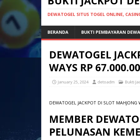
BUKTI JACKPOT D
DEWATOGEL SITUS TOGEL ONLINE, CASINO
BERANDA
BUKTI PEMBAYARAN DEW
DEWATOGEL JACK
WAYS RP 67.000.0
January 25, 2024
detoadm
Bukti J
DEWATOGEL JACKPOT DI SLOT MAHJONG WA
MEMBER DEWATO
PELUNASAN KEME